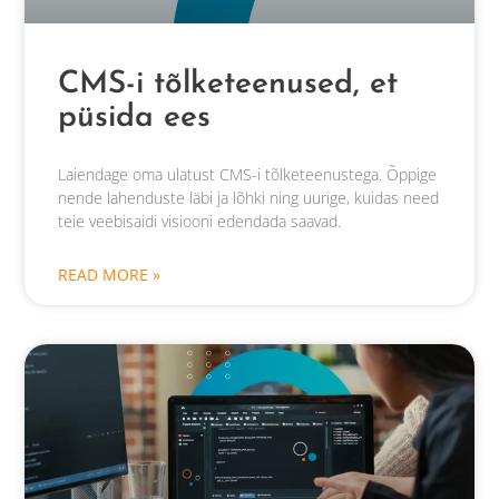
CMS-i tõlketeenused, et
püsida ees
Laiendage oma ulatust CMS-i tõlketeenustega. Õppige
nende lahenduste läbi ja lõhki ning uurige, kuidas need
teie veebisaidi visiooni edendada saavad.
READ MORE »