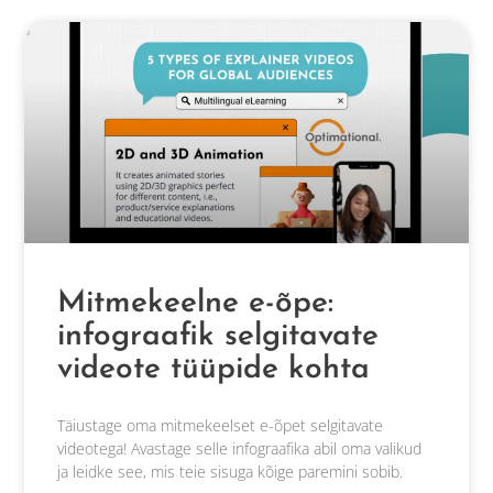
Mitmekeelne e-õpe:
infograafik selgitavate
videote tüüpide kohta
Täiustage oma mitmekeelset e-õpet selgitavate
videotega! Avastage selle infograafika abil oma valikud
ja leidke see, mis teie sisuga kõige paremini sobib.