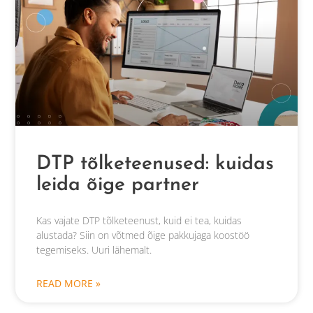
DTP tõlketeenused: kuidas
leida õige partner
Kas vajate DTP tõlketeenust, kuid ei tea, kuidas
alustada? Siin on võtmed õige pakkujaga koostöö
tegemiseks. Uuri lähemalt.
READ MORE »