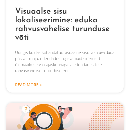
Visuaalse sisu
lokaliseerimine: eduka
rahvusvahelise turunduse
võti
Uurige, kuidas kohandatud visuaalne sisu võib avaldada
püsivat mõju, edendades tugevamaid sidemeid
ülemaailmse vaatajaskonnaga ja edendades teie
rahvusvahelise turunduse edu
READ MORE »