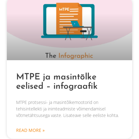
MTPE ja masintõlke
eelised – infograafik
MTPE protsessi- ja masintõlkemootorid on
tehisintellekti ja inimteadmiste võimendamisel
võtmetähtsusega vaste. Lisateave selle eeliste kohta.
READ MORE »