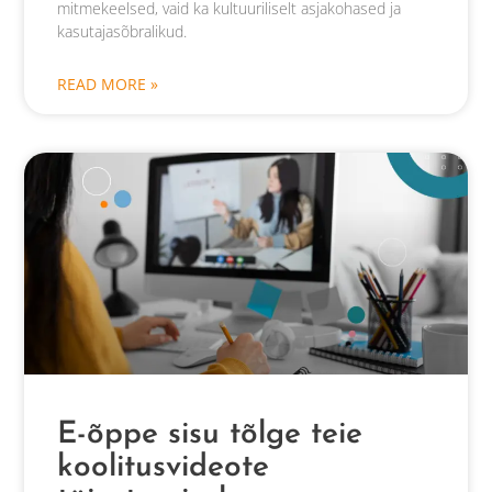
mitmekeelsed, vaid ka kultuuriliselt asjakohased ja
kasutajasõbralikud.
READ MORE »
E-õppe sisu tõlge teie
koolitusvideote