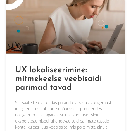
UX lokaliseerimine:
mitmekeelse veebisaidi
parimad tavad
Siit saate teada, kuidas parandada kasutajakogemust,
integreerides kultuurilisi nüansse, optimeerides
navigeerimist ja tagades sujuva suhtluse. Meie
ekspertteadmised juhendavad teid parimate tavade
kohta, kuidas luua veebisaite, mis pole mitte ainult