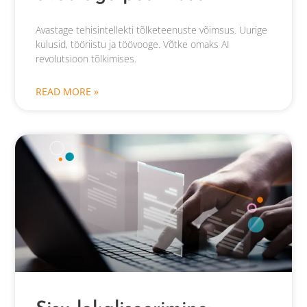
Avastage tehisintellekti tõlketeenuste võimsus. Uurige
kulusid, tööriistu ja töövooge. Võtke omaks AI
revolutsioon tõlkimises.
READ MORE »