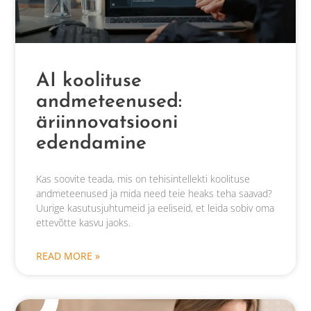
AI koolituse
andmeteenused:
äriinnovatsiooni
edendamine
Kas soovite teada, mis on tehisintellekti koolituse
andmeteenused ja mida need teie heaks teha saavad?
Uurige kasutusjuhtumeid ja eeliseid, et leida sobiv oma
ettevõtte kasvu jaoks.
READ MORE »