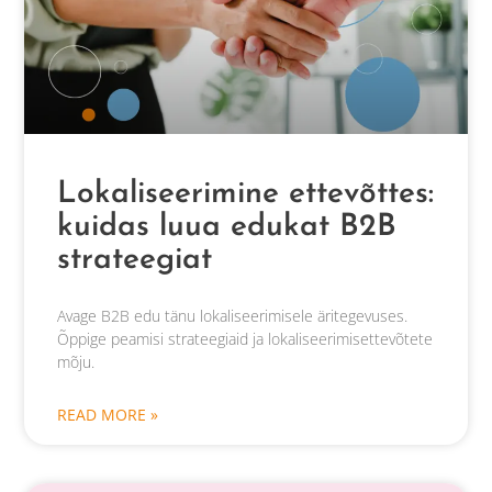
Lokaliseerimine ettevõttes:
kuidas luua edukat B2B
strateegiat
Avage B2B edu tänu lokaliseerimisele äritegevuses.
Õppige peamisi strateegiaid ja lokaliseerimisettevõtete
mõju.
READ MORE »