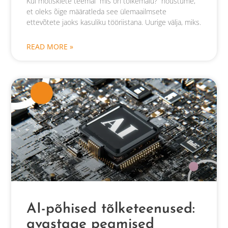
Kui mõtisklete teemal “mis on tõlkemälu?” nõustume,
et oleks õige määratleda see ülemaailmsete
ettevõtete jaoks kasuliku tööriistana. Uurige välja, miks.
READ MORE »
AI-põhised tõlketeenused:
avastage peamised