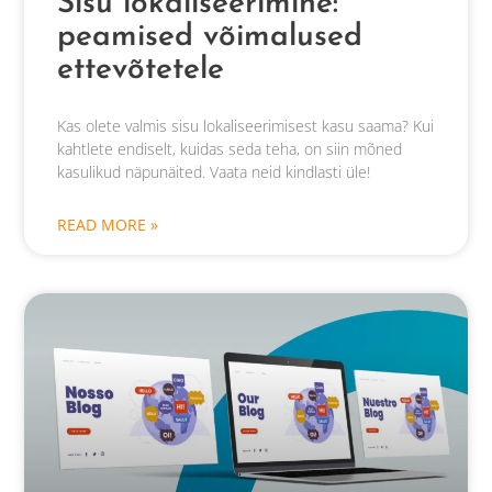
Sisu lokaliseerimine:
peamised võimalused
ettevõtetele
Kas olete valmis sisu lokaliseerimisest kasu saama? Kui
kahtlete endiselt, kuidas seda teha, on siin mõned
kasulikud näpunäited. Vaata neid kindlasti üle!
READ MORE »