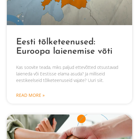
Eesti tõlketeenused:
Euroopa laienemise võti
Kas soovite teada, miks paljud ettevõtted otsustavad
laieneda või Eestisse elama asuda? Ja milliseid
eestikeelseid tõlketeenuseid vajate? Uuri siit.
READ MORE »