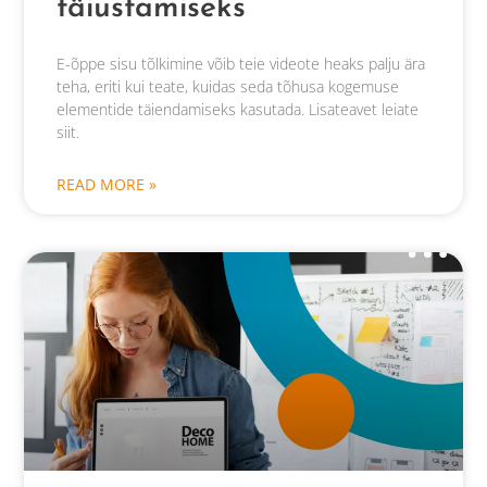
täiustamiseks
E-õppe sisu tõlkimine võib teie videote heaks palju ära
teha, eriti kui teate, kuidas seda tõhusa kogemuse
elementide täiendamiseks kasutada. Lisateavet leiate
siit.
READ MORE »