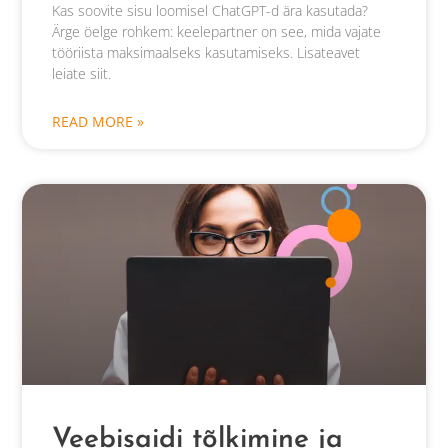
Kas soovite sisu loomisel ChatGPT-d ära kasutada?
Ärge öelge rohkem: keelepartner on see, mida vajate
tööriista maksimaalseks kasutamiseks. Lisateavet
leiate siit.
READ MORE »
Veebisaidi tõlkimine ja