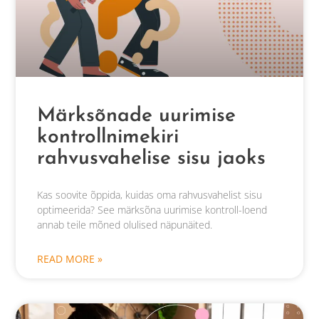
Märksõnade uurimise
kontrollnimekiri
rahvusvahelise sisu jaoks
Kas soovite õppida, kuidas oma rahvusvahelist sisu
optimeerida? See märksõna uurimise kontroll-loend
annab teile mõned olulised näpunäited.
READ MORE »