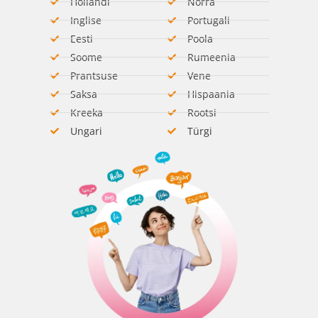
Hollandi
Norra
Inglise
Portugali
Eesti
Poola
Soome
Rumeenia​
Prantsuse
Vene
Saksa​
Hispaania​
Kreeka
Rootsi​
Ungari​
Türgi