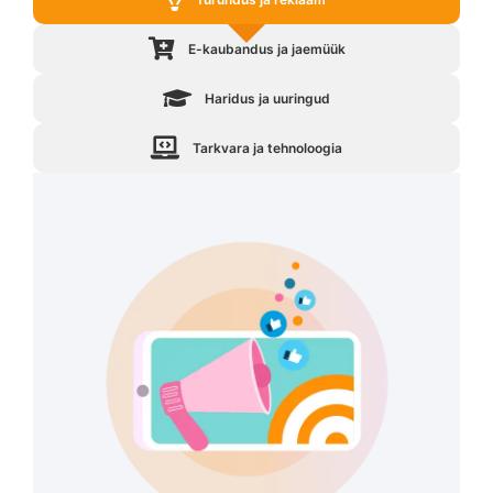
E-kaubandus ja jaemüük
Haridus ja uuringud
Tarkvara ja tehnoloogia​