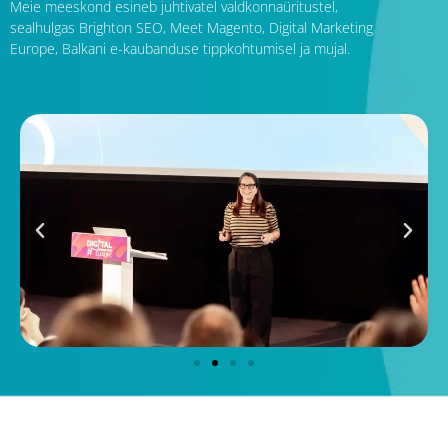
Meie meeskond esineb juhtivatel valdkonnaüritustel,
sealhulgas Brighton SEO, Meet Magento, Digital Marketing
Europe, Balkani e-kaubanduse tippkohtumisel ja mujal.