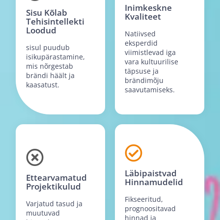
Inimkeskne
Sisu Kõlab
Kvaliteet
Tehisintellekti
Loodud
Natiivsed
eksperdid
sisul puudub
viimistlevad iga
isikupärastamine,
vara kultuurilise
mis nõrgestab
täpsuse ja
brändi häält ja
brändimõju
kaasatust.
saavutamiseks.
Läbipaistvad
Ettearvamatud
Hinnamudelid
Projektikulud
Fikseeritud,
Varjatud tasud ja
prognoositavad
muutuvad
hinnad ja