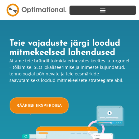
Teie vajaduste järgi loodud
mitmekeelsed lahendused
Aitame teie brändil toimida erinevates keeltes ja turgudel
– tõlkimise, SEO lokaliseerimise ja
inimeste kujundatud,
tehnoloogial põhinevate ja teie eesmärkide
saavutamiseks loodud
mitmekeelsete strateegiate abil.
RÄÄKIGE EKSPERDIGA