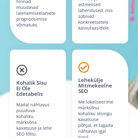
hinnad
astmelised
muudavad
lahendused, mis
laienemiseelarvete
sobivad
prognoosimise
konkreetsetele
võimatuks.
kasvufaasidele.
Lehekülje
Kohalik Sisu
Mitmekeelne
Ei Ole
SEO
Edetabelis
Me lokaliseerime
Madal nähtavus
märksõnu
puuduva
kohaliku otsingu
kohaliku
kavatsuse
märksõna
põhjal, et tagada
kavatsuse ja lehe
nähtavus igal
SEO tõttu.
turul.