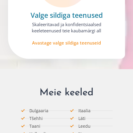
Valge sildiga teenused​
Skaleeritavad ja konfidentsiaalsed
keeleteenused teie kaubamärgi all
Avastage valge sildiga teenuseid
Meie keeled
Bulgaaria
Itaalia​
Tšehhi
Läti
Taani
Leedu