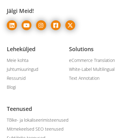
Jälgi Meid!
Leheküljed
Solutions
Meie kohta
eCommerce Translation
Juhtumiuuringud
White-Label Multilingual
Ressursid
Text Annotation
Blogi
Teenused
Tõlke- ja lokaliseerimisteenused
Mitmekeelsed SEO teenused
Subtiitrite teenused