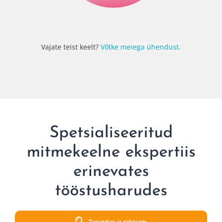
Vajate teist keelt?
Võtke meiega ühendust.
Spetsialiseeritud
mitmekeelne ekspertiis
erinevates
tööstusharudes
Turundus ja reklaam