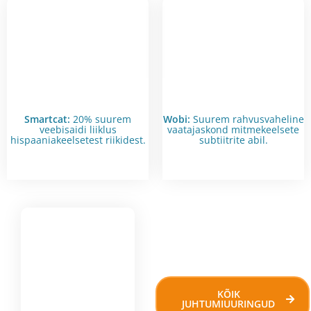
Smartcat:
20% suurem
Wobi:
Suurem rahvusvaheline
veebisaidi liiklus
vaatajaskond mitmekeelsete
hispaaniakeelsetest riikidest.
subtiitrite abil.
KÕIK
JUHTUMIUURINGUD