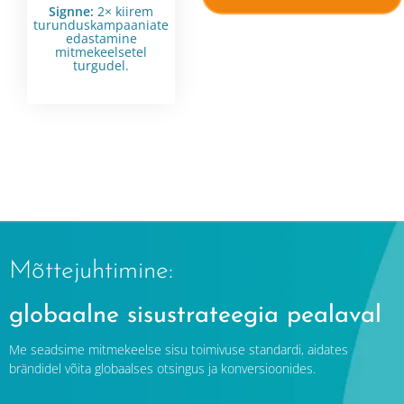
Signne:
2× kiirem
turunduskampaaniate
edastamine
mitmekeelsetel
turgudel.
Mõttejuhtimine:
globaalne sisustrateegia pealaval
Me seadsime mitmekeelse sisu toimivuse standardi, aidates
brändidel võita globaalses otsingus ja konversioonides.