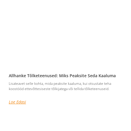
Allhanke Tõlketeenused: Miks Peaksite Seda Kaaluma
Lisateavet selle kohta, mida peaksite kaaluma, kui otsustate teha
koostööd ettevõttesiseste tõlkijatega või tellida tõlketeenuseid.
Loe Edasi