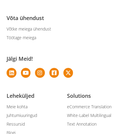
Võta ühendust
Võtke meiega ühendust
Töötage meiega
Jälgi Meid!
Leheküljed
Solutions
Meie kohta
eCommerce Translation
Juhtumiuuringud
White-Label Multilingual
Ressursid
Text Annotation
Blogi