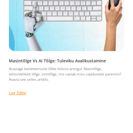
Masintõlge Vs AI Tõlge: Tuleviku Avalikustamine
Avastage keeleteenuste tõlke töövoo arengut. Masintõlge,
tehisintellekti tõlge, inimtõlge, mis vastab minu vajadustele paremini?
Avasta see selles artiklis.
Loe Edasi