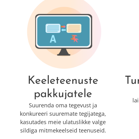
Keeleteenuste
Tu
pakkujatele
la
Suurenda oma tegevust ja
konkureeri suuremate tegijatega,
kasutades meie ulatuslikke valge
sildiga mitmekeelseid teenuseid.