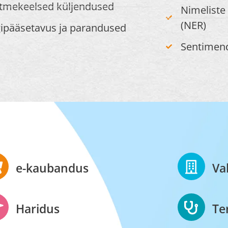
tmekeelsed küljendused
Nimeliste
(NER)​
gipääsetavus ja parandused
Sentimen
e-kaubandus​​
Va
Haridus​
Te