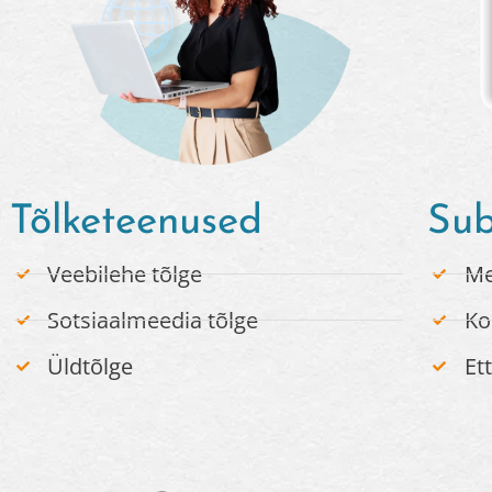
Tõlketeenused
Sub
Veebilehe tõlge
Me
Sotsiaalmeedia tõlge
Ko
Üldtõlge
Et