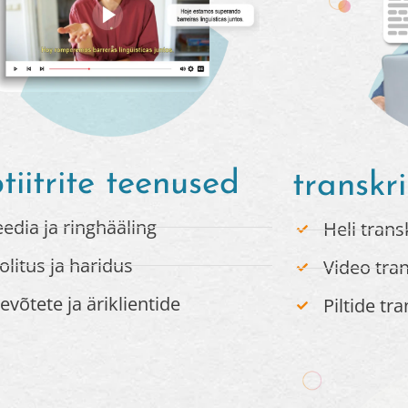
tiitrite teenused
transkr
edia ja ringhääling
Heli trans
olitus ja haridus
Video tra
tevõtete ja äriklientide
Piltide tr