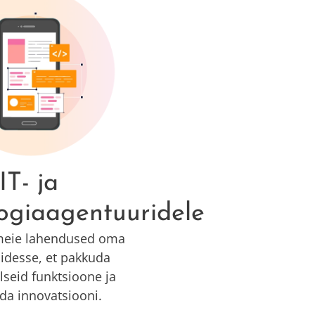
IT- ja
ogiaagentuuridele
 meie lahendused oma
idesse, et pakkuda
seid funktsioone ja
a innovatsiooni.