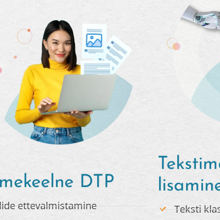
Teksti
mekeelne DTP
lisamin
ilide ettevalmistamine
Teksti kla