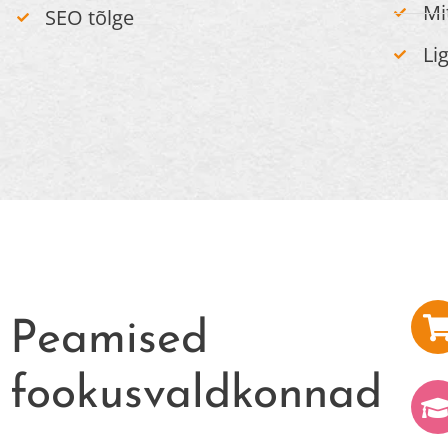
Mi
SEO tõlge
Li
Peamised
fookusvaldkonnad