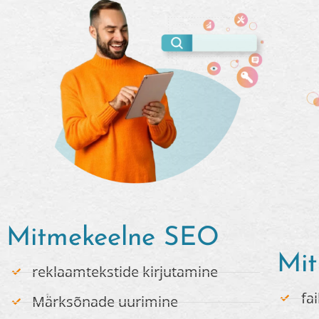
Mitmekeelne SEO
Mit
reklaamtekstide kirjutamine
fa
Märksõnade uurimine