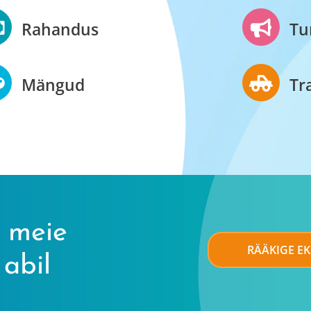
Rahandus
Tu
Mängud
Tr
 meie
RÄÄKIGE E
abil