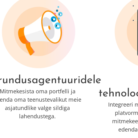
rundusagentuuridele
Mitmekesista oma portfelli ja
tehnolo
ienda oma teenustevalikut meie
Integreeri
asjatundlike valge sildiga
platvorm
lahendustega.
mitmekeel
edendad