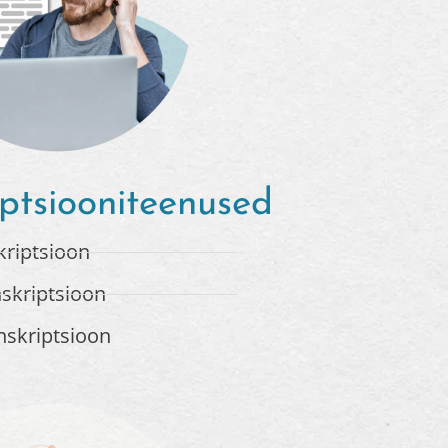
iptsiooniteenused
kriptsioon
nskriptsioon
anskriptsioon