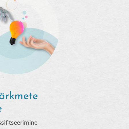
märkmete
e
ssifitseerimine