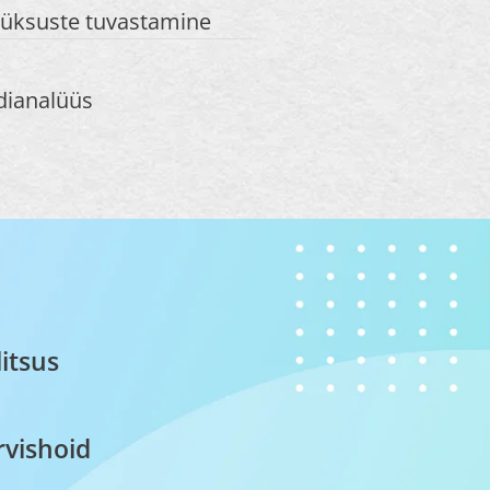
 üksuste tuvastamine
dianalüüs
litsus
rvishoid​