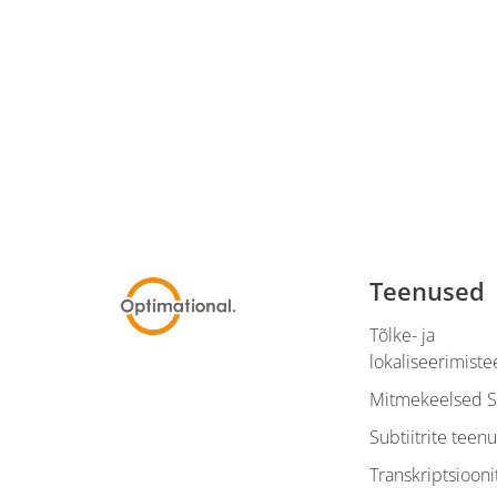
Teenused
Tõlke- ja
lokaliseerimist
Mitmekeelsed 
Subtiitrite teen
Transkriptsioon