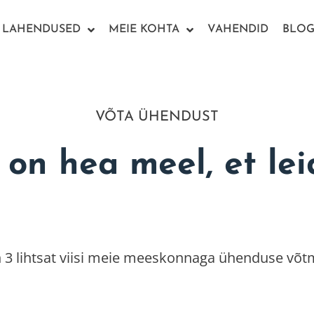
LAHENDUSED
MEIE KOHTA
VAHENDID
BLOG
VÕTA ÜHENDUST
on hea meel, et lei
n 3 lihtsat viisi meie meeskonnaga ühenduse võt