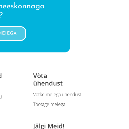
 meeskonnaga
?
MEIEGA
d
Võta
ühendust
Võtke meiega ühendust
d
Töötage meiega
Jälgi Meid!