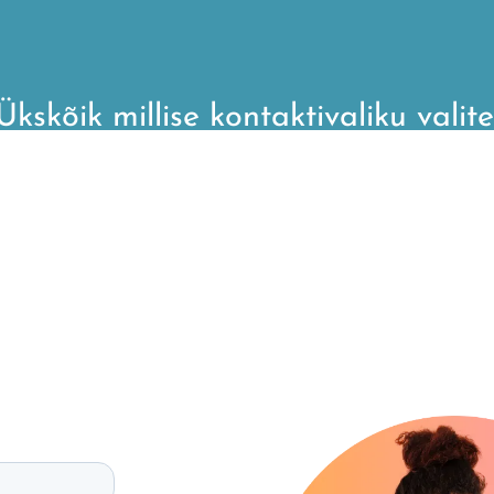
Ükskõik millise kontaktivaliku valite
stame hea meelega teie küsimuste