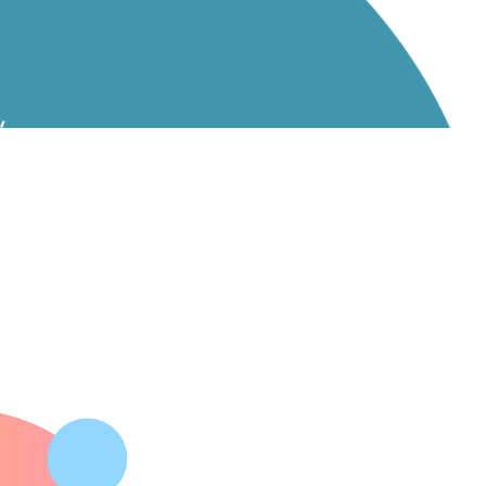
,
le.