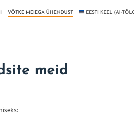
I
VÕTKE MEIEGA ÜHENDUST
EESTI KEEL (AI-TÕL
dsite meid
miseks: