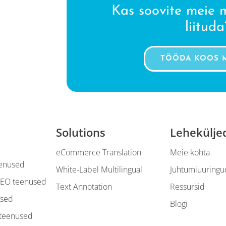
Kas soovite meie
liituda
TÖÖDA KOOS 
Solutions
Lehekülje
eCommerce Translation
Meie kohta
eenused
White-Label Multilingual
Juhtumiuuringu
SEO teenused
Text Annotation
Ressursid
used
Blogi
iteenused