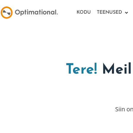
KODU
TEENUSED
Tere!
Meil 
Siin o