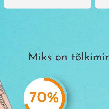
Read
detal
la ho
La v
con 
sé qu
reco
Miks on tõlkimin
70
%