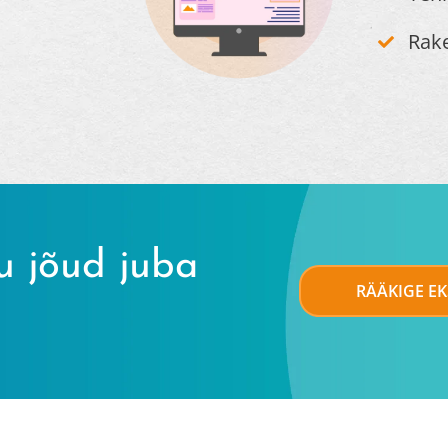
Rak
u jõud juba
RÄÄKIGE E