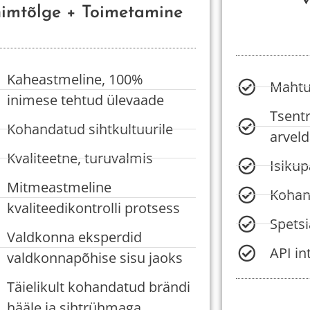
nimtõlge + Toimetamine
Kaheastmeline, 100%
Mahtu
inimese tehtud ülevaade
Tsentr
Kohandatud sihtkultuurile
arvel
Kvaliteetne, turuvalmis
Isiku
Mitmeastmeline
Kohan
kvaliteedikontrolli protsess
Spets
Valdkonna eksperdid
API in
valdkonnapõhise sisu jaoks
Täielikult kohandatud brändi
hääle ja sihtrühmaga