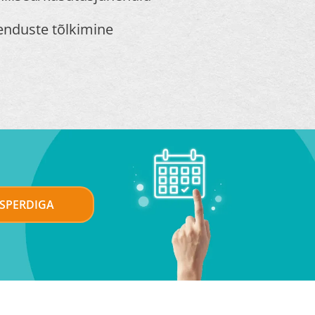
enduste tõlkimine
KSPERDIGA