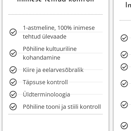
I
1-astmeline, 100% inimese
tehtud ülevaade
Põhiline kultuuriline
kohandamine
Kiire ja eelarvesõbralik
Täpsuse kontroll
Üldterminoloogia
Põhiline tooni ja stiili kontroll