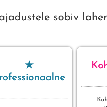
ajadustele sobiv lahe
★
Ko
rofessionaalne
Koh
v