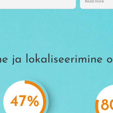
 more
lista. Son muy rápidos y diligentes a
ra de llevar adelante los proyectos.
erdad es que es una fortuna trabajar
un equipo tan involucrado, en el que
e puedo confiar y delegar al 100%. Lo
miendo.
e ja lokaliseerimine o
47
%
8