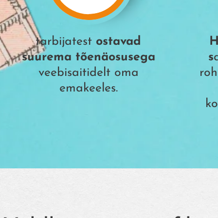
tarbijatest
ostavad
H
suurema tõenäosusega
s
veebisaitidelt oma
roh
emakeeles.
ko