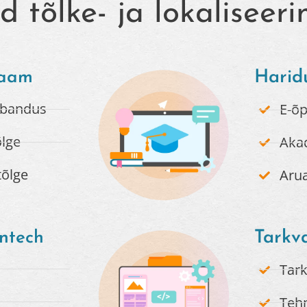
ed tõlke- ja lokaliseer
laam
Harid
aubandus
E-õp
õlge
Akad
tõlge
Aru
ntech
Tarkva
Tar
Tehn