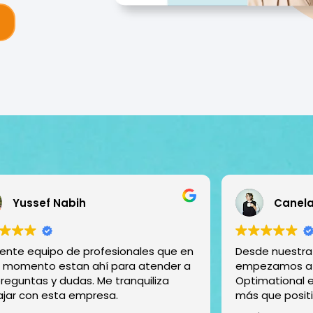
Canela
Belen
e nuestra agencia creativa,
Great Team! A 
zamos a colaborar con
Very professio
mational este año y el cambio fue
que positivo. Un descubrimiento, el
po es súper atento, entregado y