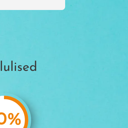
lulised
0
%