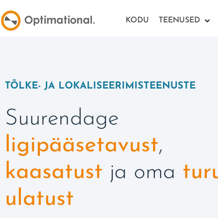
KODU
TEENUSED
TÕLKE- JA LOKALISEERIMISTEENUSTE
Suurendage
ligipääsetavust
,
kaasatust
ja
oma
tur
ulatust