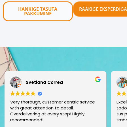
HANKIGE TASUTA
RÄÄKIGE EKSPERDIGA
PAKKUMINE
Yussef Nabih
Excelente equipo de profesionales que en
Desd
todo momento estan ahí para atender a
empe
tus preguntas y dudas. Me tranquiliza
Opti
trabajar con esta empresa.
más 
equi