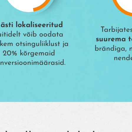
ästi lokaliseeritud
Tarbijate
aitidelt võib oodata
suurema 
kem otsinguliiklust ja
brändiga, 
20% kõrgemaid
nende
nversioonimäärasid.