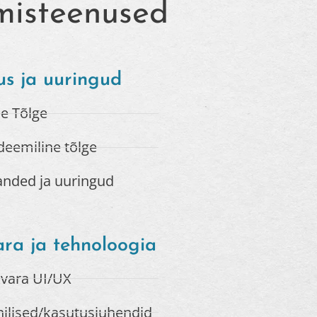
imisteenused
us ja uuringud
e Tõlge
eemiline tõlge
anded ja uuringud
ra ja tehnoloogia​
kvara UI/UX
ilised/kasutusjuhendid