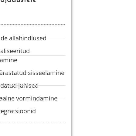
de allahindlused
aliseeritud
damine
pärastatud sisseelamine
datud juhised
iaalne vormindamine
tegratsioonid