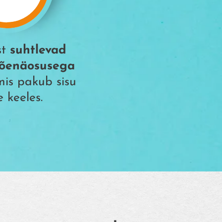
st
suhtlevad
tõenäosusega
mis pakub sisu
 keeles.