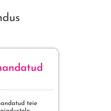
ndus
handatud
andatud teie
ajadustele