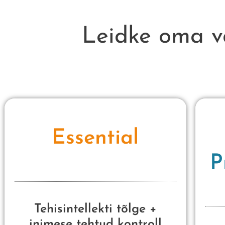
Leidke oma v
Essential
P
Tehisintellekti tõlge +
inimese tehtud kontroll