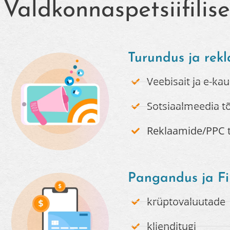
Valdkonnaspetsiifilis
Turundus ja rek
Veebisait ja e-k
Sotsiaalmeedia t
Reklaamide/PPC 
Pangandus ja Fi
krüptovaluutade
klienditugi