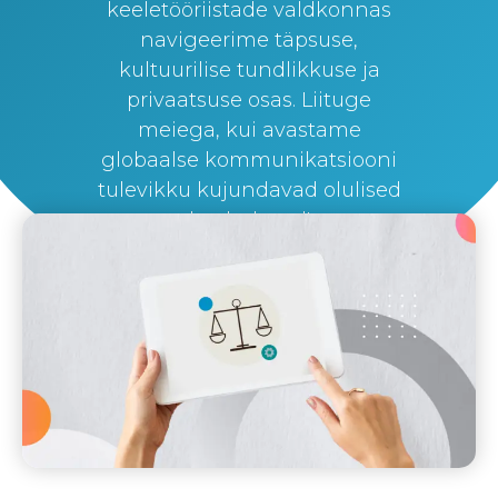
keeletööriistade valdkonnas
navigeerime täpsuse,
kultuurilise tundlikkuse ja
privaatsuse osas. Liituge
meiega, kui avastame
globaalse kommunikatsiooni
tulevikku kujundavad olulised
kaalutlused!
By
Silvi Nunez