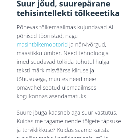
Suur jõud, suurepärane
tehisintellekti tõlkeeetika
Põnevas tõlkemaailmas kujundavad AI-
põhised tööriistad, nagu
masintõlkemootorid
ja närvivõrgud,
maastikku ümber. Need tehnoloogia
imed suudavad tõlkida tohutul hulgal
teksti märkimisväärse kiiruse ja
tõhususega, muutes need meie
omavahel seotud ülemaailmses
kogukonnas asendamatuks.
Suure jõuga kaasneb aga suur vastutus.
Kuidas me tagame nende tõlgete täpsuse
ja terviklikkuse? Kuidas saame kaitsta