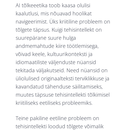
AI tõlkeeetika toob kaasa olulisi
kaalutlusi, mis nõuavad hoolikat
navigeerimist. Üks kriitiline probleem on
tõlgete täpsus. Kuigi tehisintellekt on
suurepärane suure hulga
andmemahtude kiire töötlemisega,
võivad keele, kultuurikonteksti ja
idiomaatiliste väljenduste nüansid
tekitada väljakutseid. Need nüansid on
üliolulised originaalteksti terviklikkuse ja
kavandatud tähenduse säilitamiseks,
muutes täpsuse tehisintellekti tõlkimisel
kriitiliseks eetiliseks probleemiks.
Teine pakiline eetiline probleem on
tehisintellekti loodud tõlgete võimalik