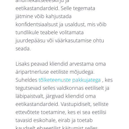
andmekaitseeeskirju ja
eetikastandardeid. Selle tegemata
jätmine võib kahjustada
konfidentsiaalsust ja usaldust, mis võib
tundlikule teabele volitamata
juurdepääsu või väärkasutamise ohtu
seada.
Lisaks peavad kliendid arvestama oma
äripartnerluse eetiliste mõjudega.
Suheldes
tõlketeenuste pakkujatega
, kes
tegutsevad selles valdkonnas eetiliselt ja
läbipaistvalt, järgivad kliendid oma
eetikastandardeid. Vastupidiselt, selliste
ettevõtete toetamine, kes ei sea eetilisi
tavasid esikohale, eirab ja toetab
kaudselt ebaeetilist käitumist selles