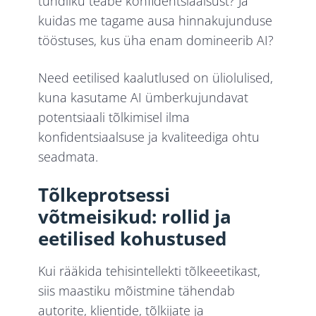
tundliku teabe konfidentsiaalsust? Ja
kuidas me tagame ausa hinnakujunduse
tööstuses, kus üha enam domineerib AI?
Need eetilised kaalutlused on üliolulised,
kuna kasutame AI ümberkujundavat
potentsiaali tõlkimisel ilma
konfidentsiaalsuse ja kvaliteediga ohtu
seadmata.
Tõlkeprotsessi
võtmeisikud: rollid ja
eetilised kohustused
Kui rääkida tehisintellekti tõlkeeetikast,
siis maastiku mõistmine tähendab
autorite, klientide, tõlkijate ja