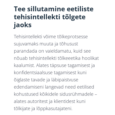
Tee sillutamine eetiliste
tehisintellekti tõlgete
jaoks
Tehisintellekti võime tõlkeprotsesse
sujuvamaks muuta ja tõhusust
parandada on vaieldamatu, kuid see
nõuab tehisintellekti tõlkeeetika hoolikat
kaalumist. Alates täpsuse tagamisest ja
konfidentsiaalsuse tagamisest kuni
õiglaste tavade ja läbipaistvuse
edendamiseni langevad need eetilised
kohustused kõikidele sidusrühmadele –
alates autoritest ja klientidest kuni
tõlkijate ja lõppkasutajateni.