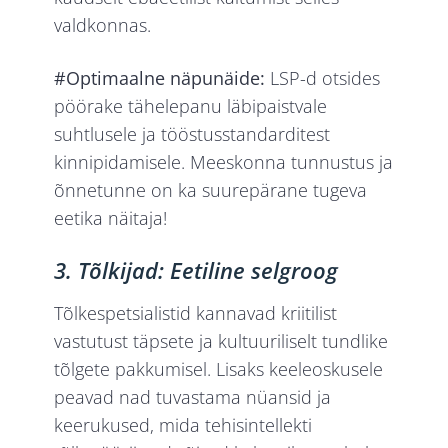
valdkonnas.
#Optimaalne näpunäide:
LSP-d otsides
pöörake tähelepanu läbipaistvale
suhtlusele ja tööstusstandarditest
kinnipidamisele. Meeskonna tunnustus ja
õnnetunne on ka suurepärane tugeva
eetika näitaja!
3. Tõlkijad: Eetiline selgroog
Tõlkespetsialistid kannavad kriitilist
vastutust täpsete ja kultuuriliselt tundlike
tõlgete pakkumisel. Lisaks keeleoskusele
peavad nad tuvastama nüansid ja
keerukused, mida tehisintellekti