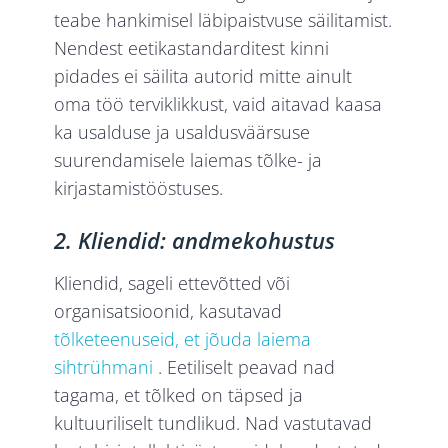
teabe hankimisel läbipaistvuse säilitamist.
Nendest eetikastandarditest kinni
pidades ei säilita autorid mitte ainult
oma töö terviklikkust, vaid aitavad kaasa
ka usalduse ja usaldusväärsuse
suurendamisele laiemas tõlke- ja
kirjastamistööstuses.
2. Kliendid: andmekohustus
Kliendid, sageli ettevõtted või
organisatsioonid, kasutavad
tõlketeenuseid, et jõuda laiema
sihtrühmani
. Eetiliselt peavad nad
tagama, et tõlked on täpsed ja
kultuuriliselt tundlikud. Nad vastutavad