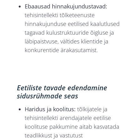
Ebaausad hinnakujundustavad:
tehisintellekti tõlketeenuste
hinnakujunduse eetilised kaalutlused
tagavad kulustruktuuride õigluse ja
läbipaistvuse, vältides klientide ja
konkurentide ärakasutamist.
Eetiliste tavade edendamine
sidusrühmade seas
Haridus ja koolitus:
tõlkijatele ja
tehisintellekti arendajatele eetilise
koolituse pakkumine aitab kasvatada
teadlikkust ja vastutust