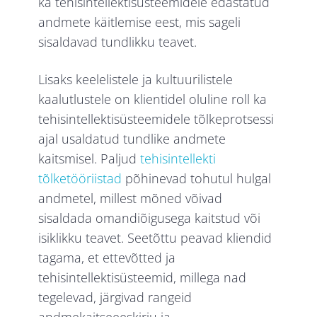
ka tehisintellektisüsteemidele edastatud
andmete käitlemise eest, mis sageli
sisaldavad tundlikku teavet.
Lisaks keelelistele ja kultuurilistele
kaalutlustele on klientidel oluline roll ka
tehisintellektisüsteemidele tõlkeprotsessi
ajal usaldatud tundlike andmete
kaitsmisel. Paljud
tehisintellekti
tõlketööriistad
põhinevad tohutul hulgal
andmetel, millest mõned võivad
sisaldada omandiõigusega kaitstud või
isiklikku teavet. Seetõttu peavad kliendid
tagama, et ettevõtted ja
tehisintellektisüsteemid, millega nad
tegelevad, järgivad rangeid