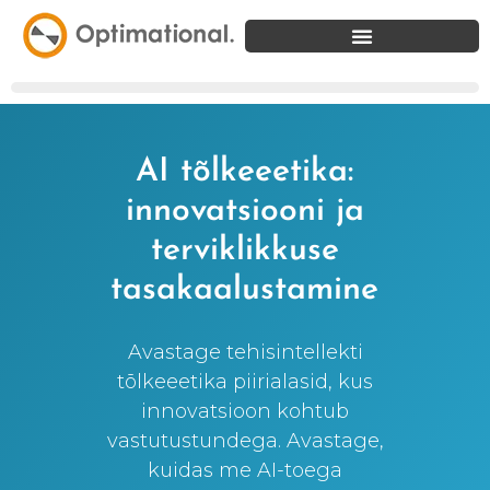
AI tõlkeeetika:
innovatsiooni ja
terviklikkuse
tasakaalustamine
Avastage tehisintellekti
tõlkeeetika piirialasid, kus
innovatsioon kohtub
vastutustundega. Avastage,
kuidas me AI-toega