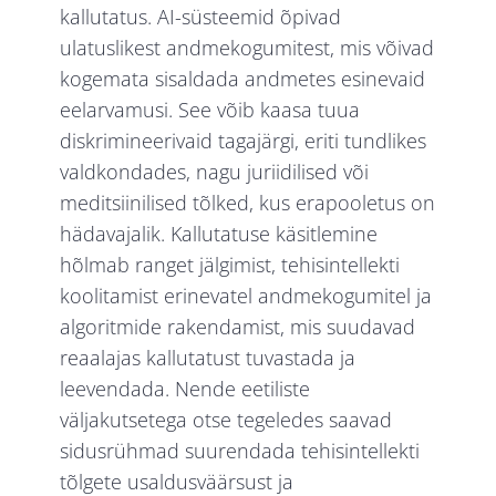
kallutatus. AI-süsteemid õpivad
ulatuslikest andmekogumitest, mis võivad
kogemata sisaldada andmetes esinevaid
eelarvamusi. See võib kaasa tuua
diskrimineerivaid tagajärgi, eriti tundlikes
valdkondades, nagu juriidilised või
meditsiinilised tõlked, kus erapooletus on
hädavajalik. Kallutatuse käsitlemine
hõlmab ranget jälgimist, tehisintellekti
koolitamist erinevatel andmekogumitel ja
algoritmide rakendamist, mis suudavad
reaalajas kallutatust tuvastada ja
leevendada. Nende eetiliste
väljakutsetega otse tegeledes saavad
sidusrühmad suurendada tehisintellekti
tõlgete usaldusväärsust ja