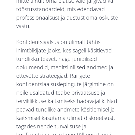
mitte ainult oma elatist, vaid järgivad ka
tööstusstandardeid, mis edendavad
professionaalsust ja austust oma oskuste
vastu.
Konfidentsiaalsus on ülimalt tähtis
inimtõlkijate jaoks, kes sageli käsitlevad
tundlikku teavet, nagu juriidilised
dokumendid, meditsiinilised andmed ja
ettevõtte strateegiad. Rangete
konfidentsiaalsuslepingute järgimine on
neile usaldatud teabe privaatsuse ja
terviklikkuse kaitsmiseks hädavajalik. Nad
peavad tundlike andmete käsitlemisel ja
kaitsmisel kasutama ülimat diskreetsust,
tagades nende turvalisuse ja
konfidentsiaalsuse kogu tõlkeprotsessi