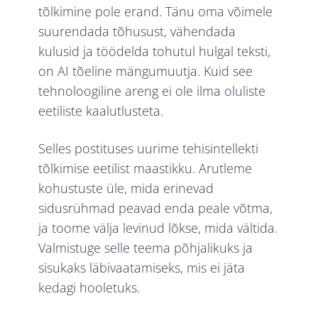
tõlkimine pole erand. Tänu oma võimele
suurendada tõhusust, vähendada
kulusid ja töödelda tohutul hulgal teksti,
on AI tõeline mängumuutja. Kuid see
tehnoloogiline areng ei ole ilma oluliste
eetiliste kaalutlusteta.
Selles postituses uurime tehisintellekti
tõlkimise eetilist maastikku. Arutleme
kohustuste üle, mida erinevad
sidusrühmad peavad enda peale võtma,
ja toome välja levinud lõkse, mida vältida.
Valmistuge selle teema põhjalikuks ja
sisukaks läbivaatamiseks, mis ei jäta
kedagi hooletuks.