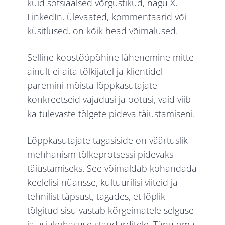
kuid sotsiaalsed võrgustikud, nagu X,
LinkedIn, ülevaated, kommentaarid või
küsitlused, on kõik head võimalused.
Selline koostööpõhine lähenemine mitte
ainult ei aita tõlkijatel ja klientidel
paremini mõista lõppkasutajate
konkreetseid vajadusi ja ootusi, vaid viib
ka tulevaste tõlgete pideva täiustamiseni.
Lõppkasutajate tagasiside on väärtuslik
mehhanism tõlkeprotsessi pidevaks
täiustamiseks. See võimaldab kohandada
keelelisi nüansse, kultuurilisi viiteid ja
tehnilist täpsust, tagades, et lõplik
tõlgitud sisu vastab kõrgeimatele selguse
ja asjakohasuse standarditele. Tänu oma