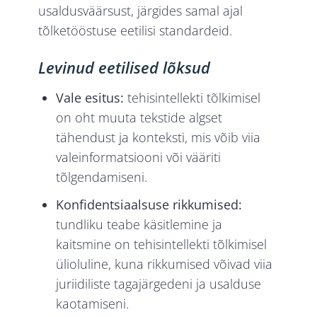
usaldusväärsust, järgides samal ajal
tõlketööstuse eetilisi standardeid.
Levinud eetilised lõksud
Vale esitus:
tehisintellekti tõlkimisel
on oht muuta tekstide algset
tähendust ja konteksti, mis võib viia
valeinformatsiooni või vääriti
tõlgendamiseni.
Konfidentsiaalsuse rikkumised:
tundliku teabe käsitlemine ja
kaitsmine on tehisintellekti tõlkimisel
ülioluline, kuna rikkumised võivad viia
juriidiliste tagajärgedeni ja usalduse
kaotamiseni.