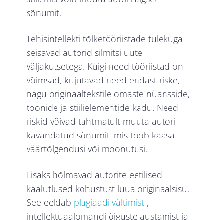
sõnumit.
Tehisintellekti tõlketööriistade tulekuga
seisavad autorid silmitsi uute
väljakutsetega. Kuigi need tööriistad on
võimsad, kujutavad need endast riske,
nagu originaaltekstile omaste nüansside,
toonide ja stiilielementide kadu. Need
riskid võivad tahtmatult muuta autori
kavandatud sõnumit, mis toob kaasa
väärtõlgendusi või moonutusi.
Lisaks hõlmavad autorite eetilised
kaalutlused kohustust luua originaalsisu.
See eeldab
plagiaadi vältimist
,
intellektuaalomandi õiguste austamist ja