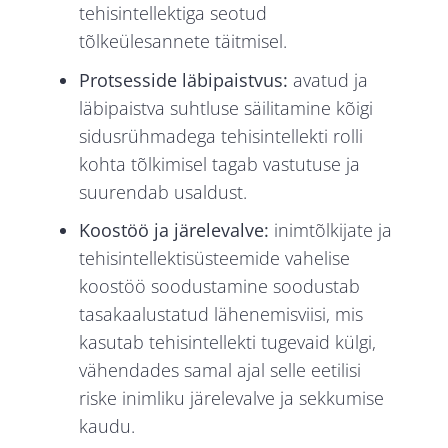
tehisintellektiga seotud
tõlkeülesannete täitmisel.
Protsesside läbipaistvus:
avatud ja
läbipaistva suhtluse säilitamine kõigi
sidusrühmadega tehisintellekti rolli
kohta tõlkimisel tagab vastutuse ja
suurendab usaldust.
Koostöö ja järelevalve:
inimtõlkijate ja
tehisintellektisüsteemide vahelise
koostöö soodustamine soodustab
tasakaalustatud lähenemisviisi, mis
kasutab tehisintellekti tugevaid külgi,
vähendades samal ajal selle eetilisi
riske inimliku järelevalve ja sekkumise
kaudu.