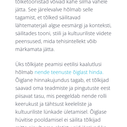
tõlketööriistad võivad kahe silma vahele
jätta. See järelevalve hõlmab selle
tagamist, et tõlked säilitavad
lähtematerjali algse eesmärgi ja konteksti,
säilitades tooni, stiili ja kultuuriliste viidete
peensused, mida tehisintellekt võib
märkamata jätta.
Üks tõlkijate peamisi eetilisi kaalutlusi
hõlmab
nende teenuste õiglast hinda.
Õiglane hinnakujundus tagab, et tõlkijad
saavad oma teadmiste ja pingutuste eest
piisavat tasu, mis peegeldab nende rolli
keerukust ja tähtsust keeleliste ja
kultuuriliste lünkade ületamisel. Õiglase
hüvitise pooldamisel ei säilita tõlkijad