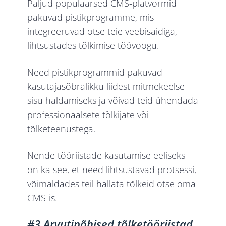
Paljud populaarsed CMS-platvormid
pakuvad pistikprogramme, mis
integreeruvad otse teie veebisaidiga,
lihtsustades tõlkimise töövoogu.
Need pistikprogrammid pakuvad
kasutajasõbralikku liidest mitmekeelse
sisu haldamiseks ja võivad teid ühendada
professionaalsete tõlkijate või
tõlketeenustega.
Nende tööriistade kasutamise eeliseks
on ka see, et need lihtsustavad protsessi,
võimaldades teil hallata tõlkeid otse oma
CMS-is.
#3 Arvutipõhised tõlketööriistad