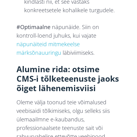
kindlasti nii, et see vastaks
konkreetsetele kohalikele turgudele.
#Optimaalne
näpunäide. Siin on
kontroll-loend juhuks, kui vajate
näpunäiteid mitmekeelse
märksõnauuringu
läbiviimiseks.
Alumine rida: otsime
CMS-i tõlketeenuste jaoks
õiget lähenemisviisi
Oleme välja toonud teie võimalused
veebisaidi tõlkimiseks, olgu selleks siis
ülemaailmne e-kaubandus,
professionaalsete teenuste sait või
rahvusvahelise ettevõtte veebipood.