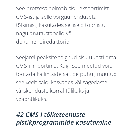
See protsess hõlmab sisu eksportimist
CMS-ist ja selle võrguühenduseta
tõlkimist, kasutades selliseid tööriistu
nagu arvutustabelid või
dokumendiredaktorid.
Seejärel peaksite tõlgitud sisu uuesti oma
CMS-i importima. Kuigi see meetod võib
töötada ka lihtsate saitide puhul, muutub
see veebisaidi kasvades või sagedaste
värskenduste korral tülikaks ja
veaohtlikuks.
#2 CMS-i tõlketeenuste
pistikprogrammide kasutamine