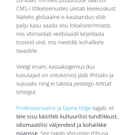
Lühidalt: inimliku puudutuse väärtus
CMS-i tõlketeenustes ületab keeleoskust.
Näiteks globaalne e-kaubandus võib
palju kasu saada sisu lokaliseerimisest,
mis võimaldab veebisaidil kirjeldada
tooteid viisil, mis meeldib kohalikele
tavadele.
Veelgi enam, kassakogemus (kui
kasutajad on ostukorvis) jääb lihtsaks ja
sujuvaks ning ei takista
peaaegu tehtud
tehingut
.
Professionaalne ja täpne tõlge
tagab, et
teie sisu käsitleb kultuurilist tundlikkust,
idiomaatilisi väljendeid ja kohalikke
nüansse
. See tagab sõnumite tõhusa