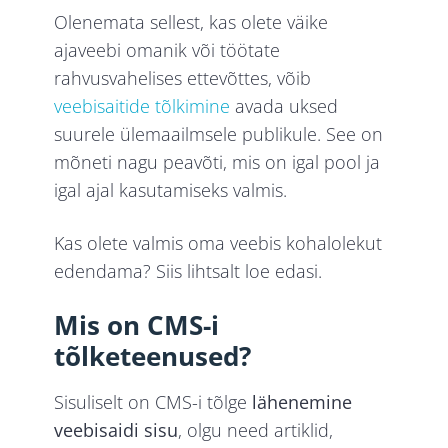
Olenemata sellest, kas olete väike
ajaveebi omanik või töötate
rahvusvahelises ettevõttes, võib
veebisaitide tõlkimine
avada uksed
suurele ülemaailmsele publikule. See on
mõneti nagu peavõti, mis on igal pool ja
igal ajal kasutamiseks valmis.
Kas olete valmis oma veebis kohalolekut
edendama? Siis lihtsalt loe edasi.
Mis on CMS-i
tõlketeenused?
Sisuliselt on CMS-i tõlge
lähenemine
veebisaidi sisu
, olgu need artiklid,