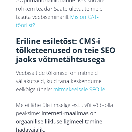
#OptimationalNõuanne
. Kas soovite
rohkem teada? Saate ülevaate meie
tasuta veebiseminarilt
Mis on CAT-
tööriist?
Eriline esiletõst: CMS-i
tõlketeenused on teie SEO
jaoks võtmetähtsusega
Veebisaitide tõlkimisel on mitmeid
väljakutseid, kuid täna keskendume
eelkõige ühele:
mitmekeelsele SEO-le
.
Me ei lähe üle ilmselgetest… või võib-olla
peaksime:
Interneti-maailmas on
orgaanilise liikluse ligimeelitamine
hädavajalik
.