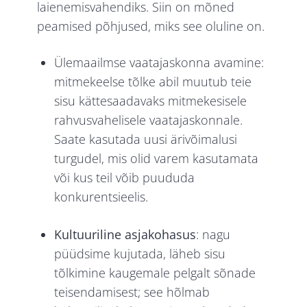
laienemisvahendiks. Siin on mõned
peamised põhjused, miks see oluline on.
Ülemaailmse vaatajaskonna
avamine:
mitmekeelse tõlke abil muutub teie
sisu kättesaadavaks mitmekesisele
rahvusvahelisele vaatajaskonnale.
Saate kasutada uusi ärivõimalusi
turgudel, mis olid varem kasutamata
või kus teil võib puududa
konkurentsieelis.
Kultuuriline asjakohasus
: nagu
püüdsime kujutada, läheb sisu
tõlkimine kaugemale pelgalt sõnade
teisendamisest; see hõlmab