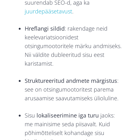
suurendab SEO-d, aga ka
juurdepääsetavust
.
Hreflangi sildid
: rakendage neid
keelevariatsioonidest
otsingumootoritele märku andmiseks.
Nii väldite dubleeritud sisu eest
karistamist.
Struktureeritud andmete märgistus
:
see on otsingumootoritest parema
arusaamise saavutamiseks ülioluline.
Sisu
lokaliseerimine iga turu
jaoks:
me mainisime seda piisavalt. Kuid
põhimõtteliselt kohandage sisu