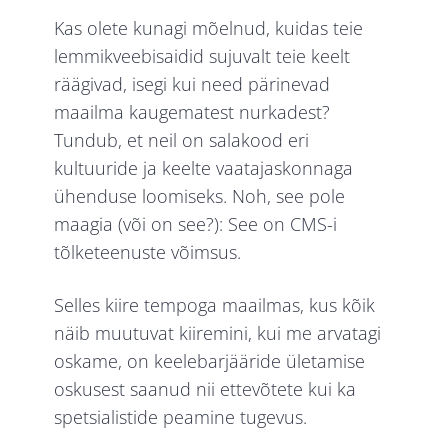
Kas olete kunagi mõelnud, kuidas teie
lemmikveebisaidid sujuvalt teie keelt
räägivad, isegi kui need pärinevad
maailma kaugematest nurkadest?
Tundub, et neil on salakood eri
kultuuride ja keelte vaatajaskonnaga
ühenduse loomiseks. Noh, see pole
maagia (või on see?): See on CMS-i
tõlketeenuste võimsus.
Selles kiire tempoga maailmas, kus kõik
näib muutuvat kiiremini, kui me arvatagi
oskame, on keelebarjääride ületamise
oskusest saanud nii ettevõtete kui ka
spetsialistide peamine tugevus.