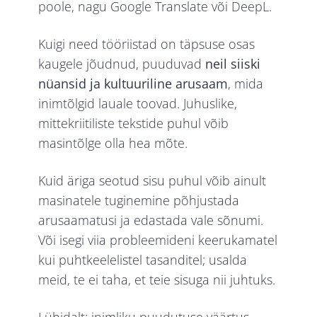
poole, nagu Google Translate või DeepL.
Kuigi need tööriistad on täpsuse osas
kaugele jõudnud, puuduvad
neil siiski
nüansid ja kultuuriline arusaam
, mida
inimtõlgid lauale toovad. Juhuslike,
mittekriitiliste tekstide puhul võib
masintõlge olla hea mõte.
Kuid äriga seotud sisu puhul võib ainult
masinatele tuginemine põhjustada
arusaamatusi ja edastada vale sõnumi.
Või isegi viia probleemideni keerukamatel
kui puhtkeelelistel tasanditel; usalda
meid, te ei taha, et teie sisuga nii juhtuks.