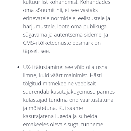
kultuurilist kohanemist. Kohandades
oma sõnumit nii, et see vastaks
erinevatele normidele, eelistustele ja
harjumustele, loote oma publikuga
sügavama ja autentsema sideme. Ja
CMS-i tõlketeenuste eesmärk on
täpselt see.
UX-i
täiustamine: see võib olla üsna
ilmne, kuid väärt mainimist. Hästi
tõlgitud mitmekeelne veebisait
suurendab kasutajakogemust, pannes
külastajad tundma end väärtustatuna
ja mõistetuna. Kui saame
kasutajatena lugeda ja suhelda
emakeeles oleva sisuga, tunneme