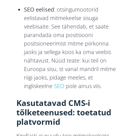
SEO eelised
: otsingumootorid
eelistavad mitmekeelse sisuga
veebisaite. See tähendab, et saate
parandada oma positsiooni
positsioneerimist mitme piirkonna
jaoks ja sellega koos ka oma veebis
nähtavust. Nüüd teate: kui teil on
Euroopa sisu, st vanal mandril mitme
riigi jaoks, pidage meeles, et
ingliskeelne
SEO
pole ainus viis.
Kasutatavad CMS-i
tõlketeenused: toetatud
platvormid
Kindlasti ei puudu teie mitmekeelsete