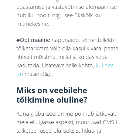
edastamise ja vastuvõtmise ülemaailmse
publiku poolt, olgu see ükskõik kui
mitmekesine.
#Optimaalne
näpunäide: tehisintellekti
tõlketarkvara võib olla kasulik vara, peate
lihtsalt mõistma, millal ja kuidas seda
kasutada. Lisateave selle kohta,
kui hea
on
masintõlge.
Miks on veebilehe
tõlkimine oluline?
Kuna globaliseerumine põimub jätkuvalt
meie elu igasse aspekti, muutuvad CMS-i
tõlketeenused oluliseks suhtlus- ja