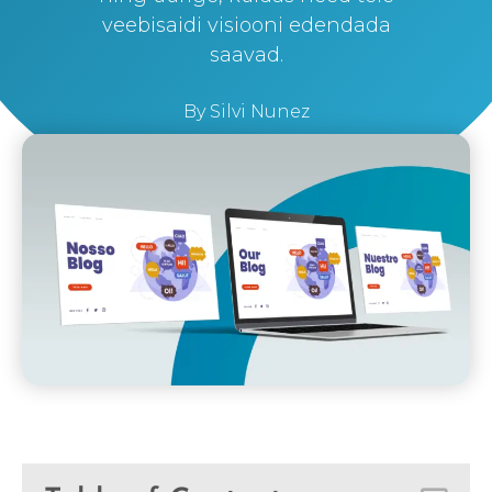
veebisaidi visiooni edendada
saavad.
By
Silvi Nunez