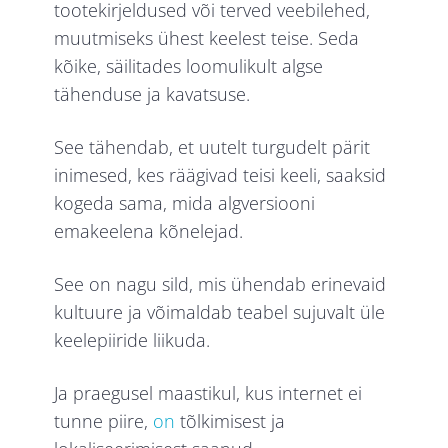
tootekirjeldused või terved veebilehed,
muutmiseks ühest keelest teise. Seda
kõike, säilitades loomulikult algse
tähenduse ja kavatsuse.
See tähendab, et uutelt turgudelt pärit
inimesed, kes räägivad teisi keeli, saaksid
kogeda sama, mida algversiooni
emakeelena kõnelejad.
See on nagu sild, mis ühendab erinevaid
kultuure ja võimaldab teabel sujuvalt üle
keelepiiride liikuda.
Ja praegusel maastikul, kus internet ei
tunne piire,
on
tõlkimisest ja