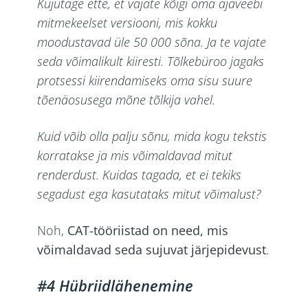
Kujutage ette, et vajate kõigi oma ajaveebi
mitmekeelset versiooni, mis kokku
moodustavad üle 50 000 sõna. Ja te vajate
seda võimalikult kiiresti. Tõlkebüroo jagaks
protsessi kiirendamiseks oma sisu suure
tõenäosusega mõne tõlkija vahel.
Kuid võib olla palju sõnu, mida kogu tekstis
korratakse ja mis võimaldavad mitut
renderdust. Kuidas tagada, et ei tekiks
segadust ega kasutataks mitut võimalust?
Noh,
CAT-tööriistad on need, mis
võimaldavad seda sujuvat järjepidevust
.
#4 Hübriidlähenemine