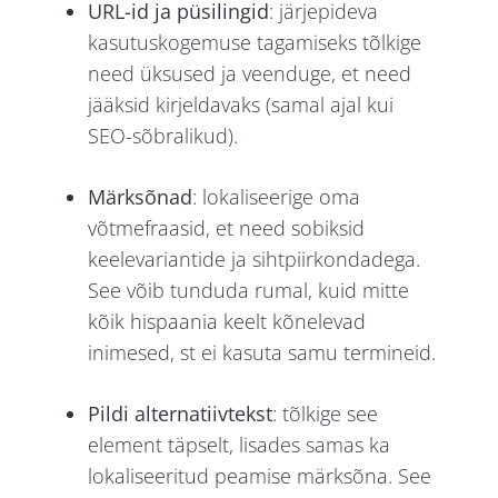
URL-id ja püsilingid
: järjepideva
kasutuskogemuse tagamiseks tõlkige
need üksused ja veenduge, et need
jääksid kirjeldavaks (samal ajal kui
SEO-sõbralikud).
Märksõnad
: lokaliseerige oma
võtmefraasid, et need sobiksid
keelevariantide ja sihtpiirkondadega.
See võib tunduda rumal, kuid mitte
kõik hispaania keelt kõnelevad
inimesed, st ei kasuta samu termineid.
Pildi alternatiivtekst
: tõlkige see
element täpselt, lisades samas ka
lokaliseeritud peamise märksõna. See