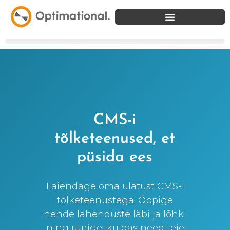
CMS-i
tõlketeenused, et
püsida ees
Laiendage oma ulatust CMS-i
tõlketeenustega. Õppige
nende lahenduste läbi ja lõhki
ning uurige, kuidas need teie