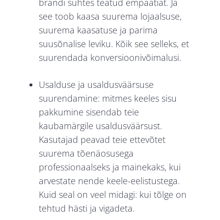
brändi suhtes teatud empaatiat. Ja
see toob kaasa suurema lojaalsuse,
suurema kaasatuse ja parima
suusõnalise
leviku. Kõik see selleks, et
suurendada konversioonivõimalusi.
Usalduse ja usaldusväärsuse
suurendamine: mitmes keeles sisu
pakkumine sisendab teie
kaubamärgile usaldusväärsust.
Kasutajad peavad teie ettevõtet
suurema tõenäosusega
professionaalseks ja mainekaks, kui
arvestate nende keele-eelistustega.
Kuid seal on veel midagi: kui tõlge on
tehtud hästi ja vigadeta.