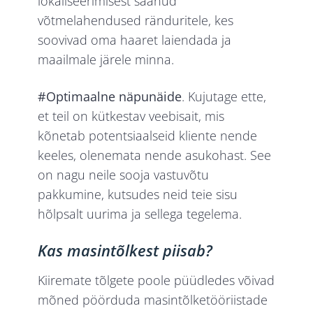
lokaliseerimisest saanud
võtmelahendused ränduritele, kes
soovivad oma haaret laiendada ja
maailmale järele minna.
#Optimaalne näpunäide
. Kujutage ette,
et teil on kütkestav veebisait, mis
kõnetab potentsiaalseid kliente nende
keeles, olenemata nende asukohast. See
on nagu neile sooja vastuvõtu
pakkumine, kutsudes neid teie sisu
hõlpsalt uurima ja sellega tegelema.
Kas masintõlkest piisab?
Kiiremate tõlgete poole püüdledes võivad
mõned pöörduda masintõlketööriistade