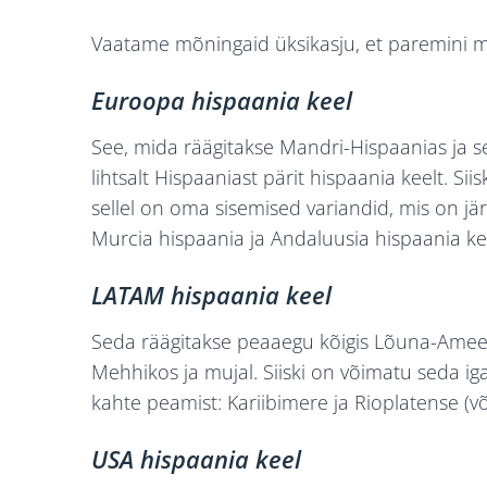
Vaatame mõningaid üksikasju, et paremini mõ
Euroopa hispaania keel
See, mida räägitakse Mandri-Hispaanias ja se
lihtsalt Hispaaniast pärit hispaania keelt. Sii
sellel on oma sisemised variandid, mis on jär
Murcia hispaania ja Andaluusia hispaania ke
LATAM hispaania keel
Seda räägitakse peaaegu kõigis Lõuna-Ameerika
Mehhikos ja mujal. Siiski on võimatu seda iga
kahte peamist: Kariibimere ja Rioplatense (võ
USA hispaania keel