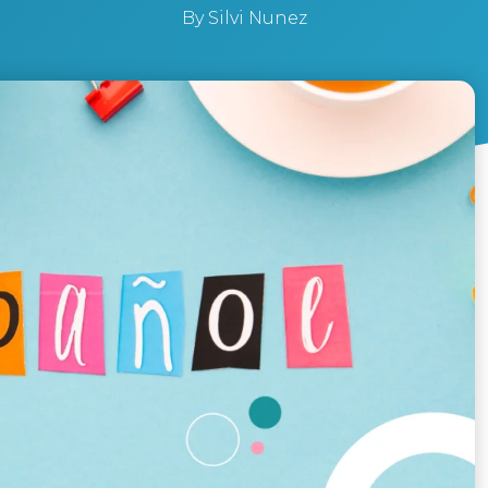
By
Silvi Nunez