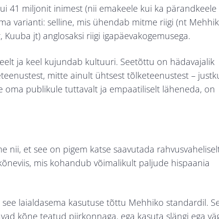
i 41 miljonit inimest (nii emakeele kui ka pärandkeele
ma varianti: selline, mis ühendab mitme riigi (nt Mehhik
, Kuuba jt) anglosaksi riigi igapäevakogemusega.
elt ja keel kujundab kultuuri. Seetõttu on hädavajalik
teenustest, mitte ainult ühtsest tõlketeenustest – justk
e oma publikule tuttavalt ja empaatiliselt läheneda, on
me nii, et see on pigem katse saavutada rahvusvahelisel
õneviis, mis kohandub võimalikult paljude hispaania
 see laialdasema kasutuse tõttu Mehhiko standardil. S
avad kõne teatud piirkonnaga, ega kasuta slängi ega vä