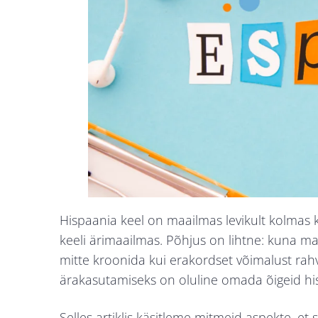
Hispaania keel on maailmas levikult kolmas ke
keeli ärimaailmas. Põhjus on lihtne: kuna m
mitte kroonida kui erakordset võimalust rahvu
ärakasutamiseks on oluline omada õigeid hi
Selles artiklis käsitleme mitmeid aspekte, et 