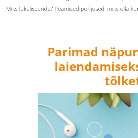
Miks lokaliseerida? Peamised põhjused, miks olla kur
Lokaliseerimise toimimise mõistmine: konkreetn
Sisutüübid, mille jaoks hispaaniakeelsed tõlketeenu
Parimad näpun
#1 Veebisaidi lokaliseerimine
#2 Sotsiaalmeedia ja ajaveebi tõlketeenused
laiendamiseks
#3 Dokumendi tõlge
tõlke
Kokkuvõte: näpunäited hispaaniakeelsete tõlketeen