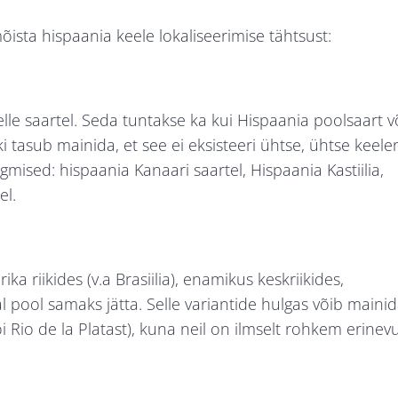
ista hispaania keele lokaliseerimise tähtsust:
lle saartel. Seda tuntakse ka kui Hispaania poolsaart v
ski tasub mainida, et see ei eksisteeri ühtse, ühtse keele
gmised: hispaania Kanaari saartel, Hispaania Kastiilia,
el.
 riikides (v.a Brasiilia), enamikus keskriikides,
l pool samaks jätta. Selle variantide hulgas võib maini
i Rio de la Platast), kuna neil on ilmselt rohkem erinevu