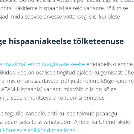
ohta. Käsitleme hispaaniakeelseid variante, tõlkimise
jad, mida soovite arvesse võtta isegi siis, kui olete
ge hispaaniakeelse tõlketeenuse
ja maailma) enim räägitavate keelte
edetabelis olemine
ikides. See on osaliselt tingitud ajaloo kulgemisest; ühe
ma, mis on arusaadavatel põhjustel olnud kõige kauem)
 LATAM Hispaania) variant, mis võib-olla on kõige
ja seda ümbritsevaid kultuurilisi erinevusi.
e tegurile: rändele, eriti kui see toimub peaaegu
peamiseks teist variatsiooni: Ameerika Ühendriikide
lt kõnelev elanikkond maailmas
.