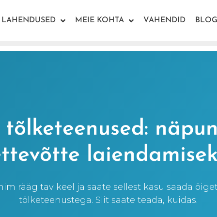
LAHENDUSED
MEIE KOHTA
VAHENDID
BLOG
 tõlketeenused: näpu
ettevõtte laiendamisek
im räägitav keel ja saate sellest kasu saada õig
tõlketeenustega. Siit saate teada, kuidas.