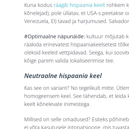
Kuna kodus
räägib hispaania keelt
rohkem ku
kõnelejad), pole üllatav, et USA-s peetakse o
Venezuela, El) tavad ja harjumused. Salvador
#Optimaalne näpunäide:
kultuur mõjutab ke
rääkida erinevatest hispaaniakeelsetest tõlke
oleksid keeled vettpidavad. Seega, kui soovit
kõige parem valida lokaliseerimise tee.
Neutraalne hispaania keel
Kas see on variant? No tegelikult mitte. Ütle
homogeensem keel. See tähendab, et leida k
keelt kõnelevate inimestega.
Millised on selle omadused? Esiteks põhineb
ei võta kasutusele intonatsioone, mis tuvast