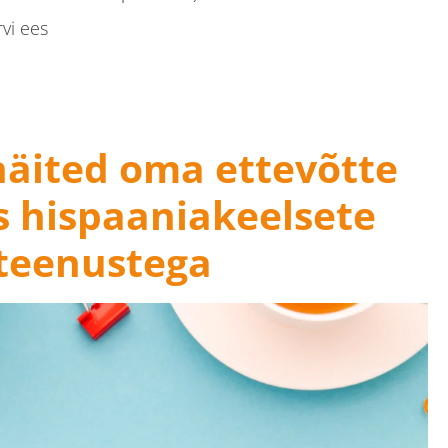
vi ees
e näide
sed on väga kasulikud
äited oma ettevõtte
 hispaaniakeelsete
teenustega
uste parimaks kasutamiseks