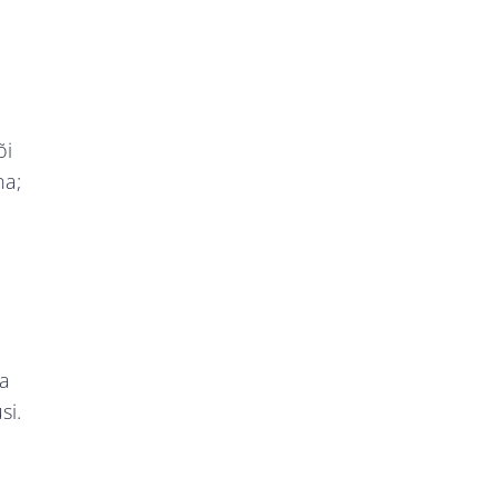
õi
na;
da
si.