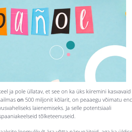
el ja pole üllatav, et see on ka üks kiiremini kasvavaid
aailmas
on
500 miljonit kõlarit, on peaaegu võimatu en
svaheliseks laienemiseks. Ja selle potentsiaali
spaaniakeelseid tõlketeenuseid.
saaksite loomulikult ära võtta näpunäiteid, aga ka üldis