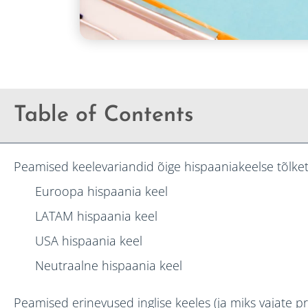
Table of Contents
Peamised keelevariandid õige hispaaniakeelse tõlke
Euroopa hispaania keel
LATAM hispaania keel
USA hispaania keel
Neutraalne hispaania keel
Peamised erinevused inglise keeles (ja miks vajate pr