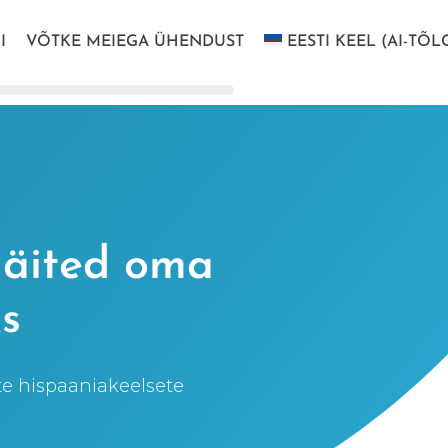
I
VÕTKE MEIEGA ÜHENDUST
EESTI KEEL (AI-TÕL
näited oma
s
ete hispaaniakeelsete