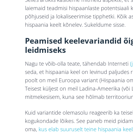
laiemaid teadmisi hispaanlaste potentsiaali k
põhjuseid ja lokaliseerimise tipphetki. Kõik as
hispaania keelt kõnelev. Sukeldume sisse.
Peamised keelevariandid õi
leidmiseks
Nagu te võib-olla teate, tähendab Interneti
(
seda, et hispaania keel on levinud paljudes ri
poolt on meil Euroopa variant (Hispaania o
Teisest küljest on meil Ladina-Ameerika (või
mitmekesisem, kuna see hõlmab territooriumi 
Kuid variantide olemasolu reageerib ka teisel
kogukondade lõikes. See paneb meid pidama 
oma,
kus elab suuruselt teine hispaania kee