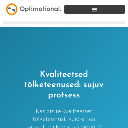
Kvaliteetsed
tõlketeenused: sujuv
protsess
Kas otsite kvaliteetset
tõlketeenust, kuid ei tea
täpselt, millele keskenduda?