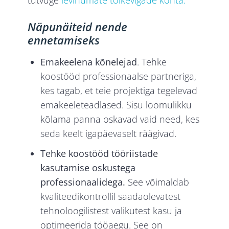
tutvuge
levinumate tõlkevigade kohta.
Näpunäiteid nende
ennetamiseks
Emakeelena kõnelejad
. Tehke
koostööd professionaalse partneriga,
kes tagab, et teie projektiga tegelevad
emakeeleteadlased. Sisu loomulikku
kõlama panna oskavad vaid need, kes
seda keelt igapäevaselt räägivad.
Tehke koostööd tööriistade
kasutamise oskustega
professionaalidega.
See võimaldab
kvaliteedikontrollil saadaolevatest
tehnoloogilistest valikutest kasu ja
optimeerida tööaegu. See on