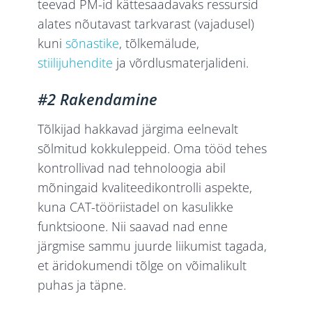
teevad PM-id kättesaadavaks ressursid
alates nõutavast tarkvarast (vajadusel)
kuni
sõnastike
, tõlkemälude,
stiilijuhendite
ja võrdlusmaterjalideni.
#2 Rakendamine
Tõlkijad hakkavad järgima eelnevalt
sõlmitud kokkuleppeid. Oma tööd tehes
kontrollivad nad tehnoloogia abil
mõningaid kvaliteedikontrolli aspekte,
kuna CAT-tööriistadel on kasulikke
funktsioone. Nii saavad nad enne
järgmise sammu juurde liikumist tagada,
et äridokumendi tõlge on võimalikult
puhas ja täpne.