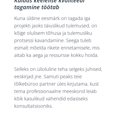
Kuidas keelelise kvaliteedi
tagamine töötab
Kuna üldine eesmärk on tagada iga
projekti jaoks täiuslikud tulemused, on
kõige olulisem tõhusa ja tulemusliku
protsessi kavandamine. Seega tuleb
esmalt mõelda rikete ennetamisele, mis
aitab ka aega ja ressursse kokku hoida.
Selleks on ülioluline teha selgeks juhised,
eeskirjad jne. Samuti peaks teie
tõlkebüroo partner üles kirjutama, kust
tema professionaalne meeskond leiab
kõik kasulikud vahendid edasiseks
konsultatsiooniks.