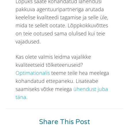
Lõpuks saate kohandatud lahendusi
pakkuva agentuuripartneriga arutada
keelelise kvaliteedi tagamise ja selle üle,
mida te sellelt ootate. Lõppkokkuvõttes
on teie ootused sama olulised kui teie
vajadused.
Kas olete valmis leidma vajalikke
kvaliteetseid tõlketeenuseid?
Optimationalis
teeme teile hea meelega
kohandatud ettepaneku. Lisateabe
saamiseks võtke meiega
ühendust juba
täna
.
Share This Post