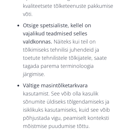
kvaliteetsete tõlketeenuste pakkumise
võti.
Otsige spetsialiste, kellel on
vajalikud teadmised selles
valdkonnas.
Näiteks kui teil on
tõlkimiseks tehnilisi juhendeid ja
toetute tehnilistele tõlkijatele, saate
tagada parema terminoloogia
järgimise.
Vältige masintõlketarkvara
kasutamist. See võib olla kasulik
sõnumite üldiseks tõlgendamiseks ja
isiklikuks kasutamiseks, kuid see võib
põhjustada vigu, peamiselt konteksti
mõistmise puudumise tõttu.