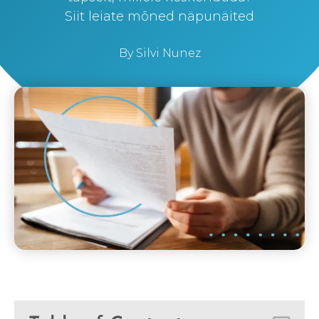
Siit leiate mõned näpunäited
By
Silvi Nunez