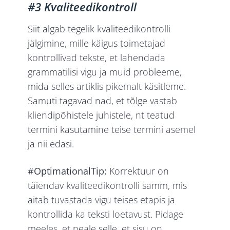
#3 Kvaliteedikontroll
Siit algab tegelik kvaliteedikontrolli
jälgimine, mille käigus toimetajad
kontrollivad tekste, et lahendada
grammatilisi vigu ja muid probleeme,
mida selles artiklis pikemalt käsitleme.
Samuti tagavad nad, et tõlge vastab
kliendipõhistele juhistele, nt teatud
termini kasutamine teise termini asemel
ja nii edasi.
#OptimationalTip:
Korrektuur on
täiendav kvaliteedikontrolli samm, mis
aitab tuvastada vigu teises etapis ja
kontrollida ka teksti loetavust. Pidage
meeles, et peale selle, et sisu on