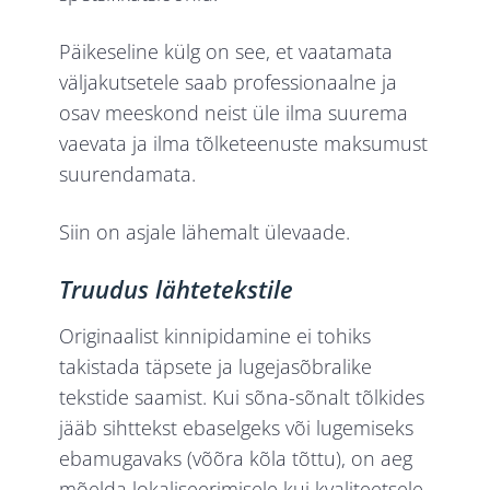
Päikeseline külg on see, et vaatamata
väljakutsetele saab professionaalne ja
osav meeskond neist üle ilma suurema
vaevata ja ilma tõlketeenuste maksumust
suurendamata.
Siin on asjale lähemalt ülevaade.
Truudus lähtetekstile
Originaalist kinnipidamine ei tohiks
takistada täpsete ja lugejasõbralike
tekstide saamist. Kui sõna-sõnalt tõlkides
jääb sihttekst ebaselgeks või lugemiseks
ebamugavaks (võõra kõla tõttu), on aeg
mõelda lokaliseerimisele kui kvaliteetsele