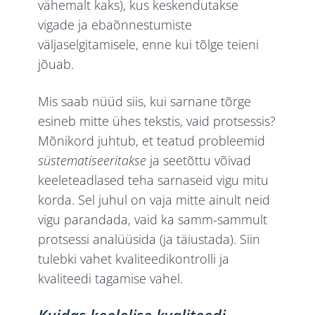
vähemalt kaks), kus keskendutakse
vigade ja ebaõnnestumiste
väljaselgitamisele, enne kui tõlge teieni
jõuab.
Mis saab nüüd siis, kui sarnane tõrge
esineb mitte ühes tekstis, vaid protsessis?
Mõnikord juhtub, et teatud probleemid
süstematiseeritakse
ja seetõttu võivad
keeleteadlased teha sarnaseid vigu mitu
korda. Sel juhul on vaja mitte ainult neid
vigu parandada, vaid ka samm-sammult
protsessi analüüsida (ja täiustada). Siin
tulebki vahet kvaliteedikontrolli ja
kvaliteedi tagamise vahel.