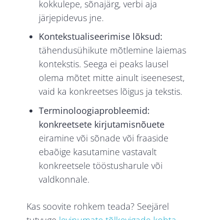
kokkulepe, sõnajärg, verbi aja
järjepidevus jne.
Kontekstualiseerimise lõksud:
tähendusühikute mõtlemine laiemas
kontekstis. Seega ei peaks lausel
olema mõtet mitte ainult iseenesest,
vaid ka konkreetses lõigus ja tekstis.
Terminoloogiaprobleemid:
konkreetsete kirjutamisnõuete
eiramine või sõnade või fraaside
ebaõige kasutamine vastavalt
konkreetsele tööstusharule või
valdkonnale.
Kas soovite rohkem teada? Seejärel