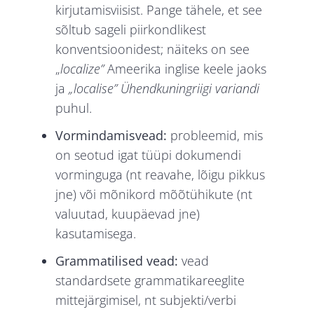
kirjutamisviisist. Pange tähele, et see
sõltub sageli piirkondlikest
konventsioonidest; näiteks on see
„
localize”
Ameerika inglise keele jaoks
ja
„localise” Ühendkuningriigi variandi
puhul.
Vormindamisvead:
probleemid, mis
on seotud igat tüüpi dokumendi
vorminguga (nt reavahe, lõigu pikkus
jne) või mõnikord mõõtühikute (nt
valuutad, kuupäevad jne)
kasutamisega.
Grammatilised vead:
vead
standardsete grammatikareeglite
mittejärgimisel, nt subjekti/verbi