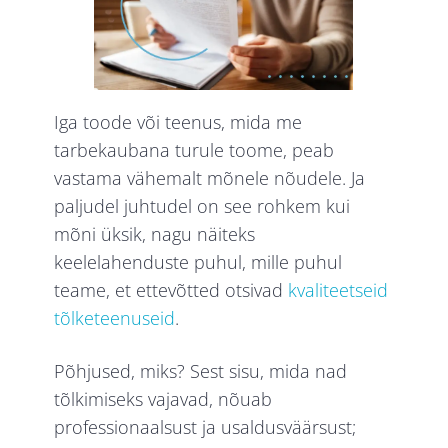
Iga toode või teenus, mida me
tarbekaubana turule toome, peab
vastama vähemalt mõnele nõudele. Ja
paljudel juhtudel on see rohkem kui
mõni üksik, nagu näiteks
keelelahenduste puhul, mille puhul
teame, et ettevõtted otsivad
kvaliteetseid
tõlketeenuseid
.
Põhjused, miks? Sest sisu, mida nad
tõlkimiseks vajavad, nõuab
professionaalsust ja usaldusväärsust;