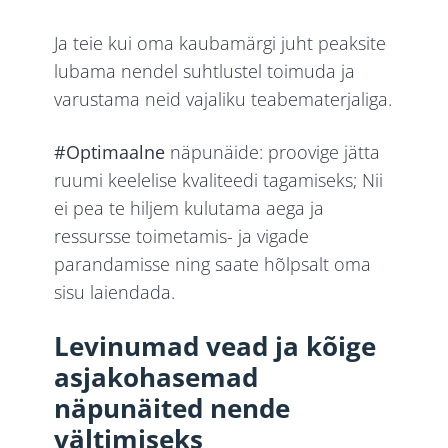
Ja teie kui oma kaubamärgi juht peaksite
lubama nendel suhtlustel toimuda ja
varustama neid vajaliku teabematerjaliga.
#Optimaalne
näpunäide: proovige jätta
ruumi keelelise kvaliteedi tagamiseks; Nii
ei pea te hiljem kulutama aega ja
ressursse toimetamis- ja vigade
parandamisse ning saate hõlpsalt oma
sisu laiendada.
Levinumad vead ja kõige
asjakohasemad
näpunäited nende
vältimiseks