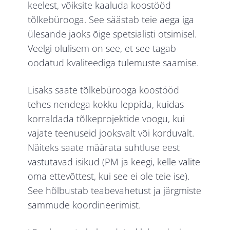
keelest, võiksite kaaluda koostööd
tõlkebürooga. See säästab teie aega iga
ülesande jaoks õige spetsialisti otsimisel.
Veelgi olulisem on see, et see tagab
oodatud kvaliteediga tulemuste saamise.
Lisaks saate tõlkebürooga koostööd
tehes nendega kokku leppida, kuidas
korraldada tõlkeprojektide voogu, kui
vajate teenuseid jooksvalt või korduvalt.
Näiteks saate määrata suhtluse eest
vastutavad isikud (PM ja keegi, kelle valite
oma ettevõttest, kui see ei ole teie ise).
See hõlbustab teabevahetust ja järgmiste
sammude koordineerimist.