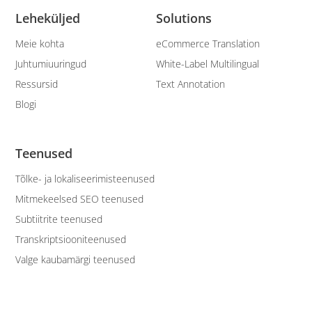
Leheküljed
Solutions
Meie kohta
eCommerce Translation
Juhtumiuuringud
White-Label Multilingual
Ressursid
Text Annotation
Blogi
Teenused
Tõlke- ja lokaliseerimisteenused
Mitmekeelsed SEO teenused
Subtiitrite teenused
Transkriptsiooniteenused
Valge kaubamärgi teenused