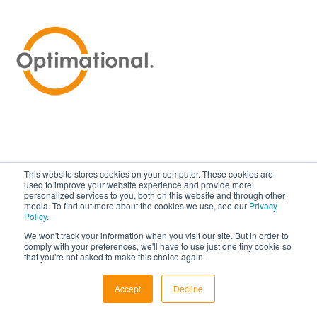
This website stores cookies on your computer. These cookies are
used to improve your website experience and provide more
personalized services to you, both on this website and through other
media. To find out more about the cookies we use, see our
Privacy
Policy
.
We won't track your information when you visit our site. But in order to
comply with your preferences, we'll have to use just one tiny cookie so
that you're not asked to make this choice again.
© 2025 Business Translation Services | Optimational |
Accept
Decline
Privaatsuspoliitika