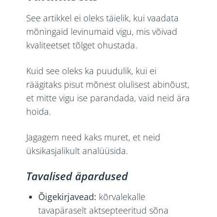
See artikkel ei oleks täielik, kui vaadata
mõningaid levinumaid vigu, mis võivad
kvaliteetset tõlget ohustada.
Kuid see oleks ka puudulik, kui ei
räägitaks pisut mõnest olulisest abinõust,
et mitte vigu ise parandada, vaid neid ära
hoida.
Jagagem need kaks muret, et neid
üksikasjalikult analüüsida.
Tavalised äpardused
Õigekirjavead:
kõrvalekalle
tavapäraselt aktsepteeritud sõna