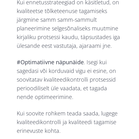
Kui ennetusstrateegiad on käsitletud, on
kvaliteetse tõlketeenuse tagamiseks
järgmine samm samm-sammult
planeerimine selgesõnaliseks muutmine
kirjaliku protsessi kaudu, täpsustades iga
ülesande eest vastutaja, ajaraami jne.
#Optimatiivne näpunäide
. Isegi kui
sagedasi või korduvaid vigu ei esine, on
soovitatav kvaliteedikontrolli protsessid
perioodiliselt üle vaadata, et tagada
nende optimeerimine.
Kui soovite rohkem teada saada, lugege
kvaliteedikontrolli ja kvaliteedi tagamise
erinevuste kohta.