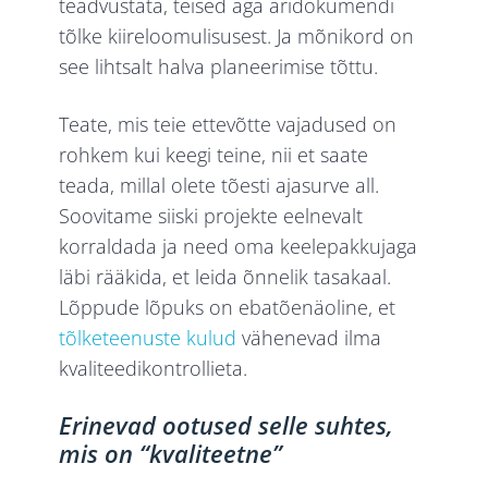
teadvustata, teised aga äridokumendi
tõlke kiireloomulisusest. Ja mõnikord on
see lihtsalt halva planeerimise tõttu.
Teate, mis teie ettevõtte vajadused on
rohkem kui keegi teine, nii et saate
teada, millal olete tõesti ajasurve all.
Soovitame siiski projekte eelnevalt
korraldada ja need oma keelepakkujaga
läbi rääkida, et leida õnnelik tasakaal.
Lõppude lõpuks on ebatõenäoline, et
tõlketeenuste kulud
vähenevad ilma
kvaliteedikontrollieta.
Erinevad ootused selle suhtes,
mis on “kvaliteetne”