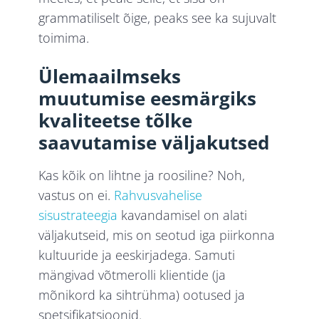
grammatiliselt õige, peaks see ka sujuvalt
toimima.
Ülemaailmseks
muutumise eesmärgiks
kvaliteetse tõlke
saavutamise väljakutsed
Kas kõik on lihtne ja roosiline? Noh,
vastus on ei.
Rahvusvahelise
sisustrateegia
kavandamisel on alati
väljakutseid, mis on seotud iga piirkonna
kultuuride ja eeskirjadega. Samuti
mängivad võtmerolli klientide (ja
mõnikord ka sihtrühma) ootused ja
spetsifikatsioonid.