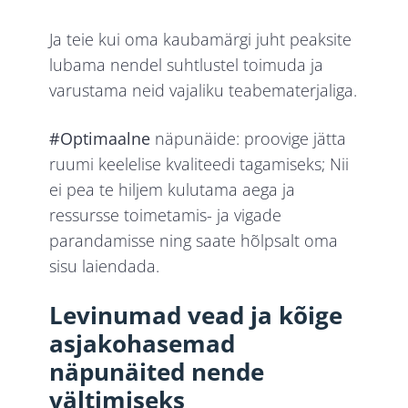
Ja teie kui oma kaubamärgi juht peaksite
lubama nendel suhtlustel toimuda ja
varustama neid vajaliku teabematerjaliga.
#Optimaalne
näpunäide: proovige jätta
ruumi keelelise kvaliteedi tagamiseks; Nii
ei pea te hiljem kulutama aega ja
ressursse toimetamis- ja vigade
parandamisse ning saate hõlpsalt oma
sisu laiendada.
Levinumad vead ja kõige
asjakohasemad
näpunäited nende
vältimiseks