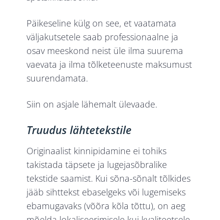
Päikeseline külg on see, et vaatamata
väljakutsetele saab professionaalne ja
osav meeskond neist üle ilma suurema
vaevata ja ilma tõlketeenuste maksumust
suurendamata.
Siin on asjale lähemalt ülevaade.
Truudus lähtetekstile
Originaalist kinnipidamine ei tohiks
takistada täpsete ja lugejasõbralike
tekstide saamist. Kui sõna-sõnalt tõlkides
jääb sihttekst ebaselgeks või lugemiseks
ebamugavaks (võõra kõla tõttu), on aeg
mõelda lokaliseerimisele kui kvaliteetsele