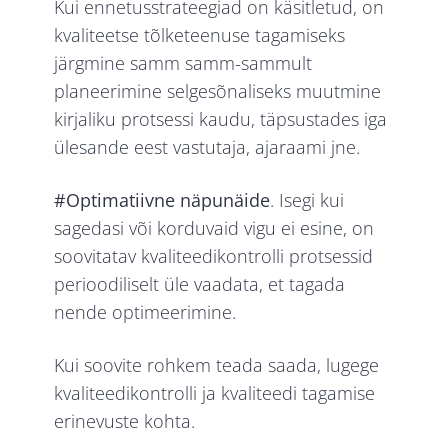
Kui ennetusstrateegiad on käsitletud, on
kvaliteetse tõlketeenuse tagamiseks
järgmine samm samm-sammult
planeerimine selgesõnaliseks muutmine
kirjaliku protsessi kaudu, täpsustades iga
ülesande eest vastutaja, ajaraami jne.
#Optimatiivne näpunäide
. Isegi kui
sagedasi või korduvaid vigu ei esine, on
soovitatav kvaliteedikontrolli protsessid
perioodiliselt üle vaadata, et tagada
nende optimeerimine.
Kui soovite rohkem teada saada, lugege
kvaliteedikontrolli ja kvaliteedi tagamise
erinevuste kohta.