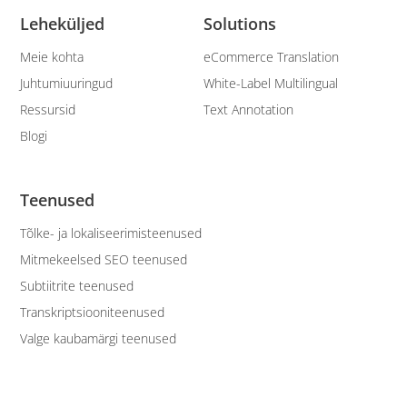
Leheküljed
Solutions
Meie kohta
eCommerce Translation
Juhtumiuuringud
White-Label Multilingual
Ressursid
Text Annotation
Blogi
Teenused
Tõlke- ja lokaliseerimisteenused
Mitmekeelsed SEO teenused
Subtiitrite teenused
Transkriptsiooniteenused
Valge kaubamärgi teenused