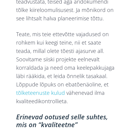
teadvustata, teised aga äridokumendi
tõlke kiireloomulisusest. Ja mõnikord on
see lihtsalt halva planeerimise tõttu.
Teate, mis teie ettevõtte vajadused on
rohkem kui keegi teine, nii et saate
teada, millal olete tõesti ajasurve all.
Soovitame siiski projekte eelnevalt
korraldada ja need oma keelepakkujaga
läbi rääkida, et leida õnnelik tasakaal.
Lõppude lõpuks on ebatõenäoline, et
tõlketeenuste kulud
vähenevad ilma
kvaliteedikontrollieta.
Erinevad ootused selle suhtes,
mis on “kvaliteetne”