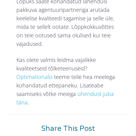
Lõpuks saate kohandatud lahendusi
pakkuva agentuuripartneriga arutada
keelelise kvaliteedi tagamise ja selle üle,
mida te sellelt ootate. Lõppkokkuvõttes
on teie ootused sama olulised kui teie
vajadused.
Kas olete valmis leidma vajalikke
kvaliteetseid tõlketeenuseid?
Optimationalis
teeme teile hea meelega
kohandatud ettepaneku. Lisateabe
saamiseks võtke meiega
ühendust juba
täna
.
Share This Post