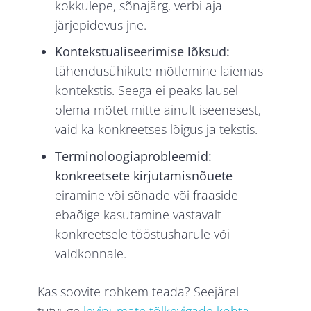
kokkulepe, sõnajärg, verbi aja
järjepidevus jne.
Kontekstualiseerimise lõksud:
tähendusühikute mõtlemine laiemas
kontekstis. Seega ei peaks lausel
olema mõtet mitte ainult iseenesest,
vaid ka konkreetses lõigus ja tekstis.
Terminoloogiaprobleemid:
konkreetsete kirjutamisnõuete
eiramine või sõnade või fraaside
ebaõige kasutamine vastavalt
konkreetsele tööstusharule või
valdkonnale.
Kas soovite rohkem teada? Seejärel