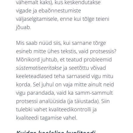
vähemalt kaks), kus keskendutakse
vigade ja ebaõnnestumiste
väljaselgitamisele, enne kui tõlge teieni
jõuab.
Mis saab nüüd siis, kui sarnane tõrge
esineb mitte ühes tekstis, vaid protsessis?
Mõnikord juhtub, et teatud probleemid
süstematiseeritakse
ja seetõttu võivad
keeleteadlased teha sarnaseid vigu mitu
korda. Sel juhul on vaja mitte ainult neid
vigu parandada, vaid ka samm-sammult
protsessi analüüsida (ja täiustada). Siin
tulebki vahet kvaliteedikontrolli ja
kvaliteedi tagamise vahel.