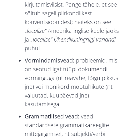
kirjutamisviisist. Pange tähele, et see
sõltub sageli piirkondlikest
konventsioonidest; näiteks on see
„
localize”
Ameerika inglise keele jaoks
ja
„localise” Ühendkuningriigi variandi
puhul.
Vormindamisvead:
probleemid, mis
on seotud igat tüüpi dokumendi
vorminguga (nt reavahe, lõigu pikkus
jne) või mõnikord mõõtühikute (nt
valuutad, kuupäevad jne)
kasutamisega.
Grammatilised vead:
vead
standardsete grammatikareeglite
mittejärgimisel, nt subjekti/verbi