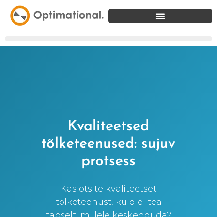
Kvaliteetsed
tõlketeenused: sujuv
protsess
Kas otsite kvaliteetset
tõlketeenust, kuid ei tea
täpselt, millele keskenduda?