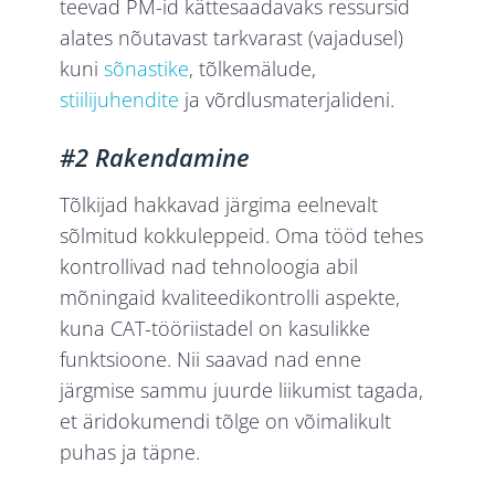
teevad PM-id kättesaadavaks ressursid
alates nõutavast tarkvarast (vajadusel)
kuni
sõnastike
, tõlkemälude,
stiilijuhendite
ja võrdlusmaterjalideni.
#2 Rakendamine
Tõlkijad hakkavad järgima eelnevalt
sõlmitud kokkuleppeid. Oma tööd tehes
kontrollivad nad tehnoloogia abil
mõningaid kvaliteedikontrolli aspekte,
kuna CAT-tööriistadel on kasulikke
funktsioone. Nii saavad nad enne
järgmise sammu juurde liikumist tagada,
et äridokumendi tõlge on võimalikult
puhas ja täpne.