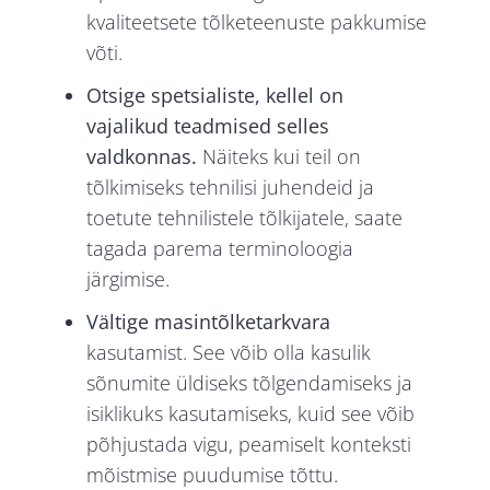
kvaliteetsete tõlketeenuste pakkumise
võti.
Otsige spetsialiste, kellel on
vajalikud teadmised selles
valdkonnas.
Näiteks kui teil on
tõlkimiseks tehnilisi juhendeid ja
toetute tehnilistele tõlkijatele, saate
tagada parema terminoloogia
järgimise.
Vältige masintõlketarkvara
kasutamist. See võib olla kasulik
sõnumite üldiseks tõlgendamiseks ja
isiklikuks kasutamiseks, kuid see võib
põhjustada vigu, peamiselt konteksti
mõistmise puudumise tõttu.