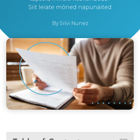
Siit leiate mõned näpunäited
By
Silvi Nunez