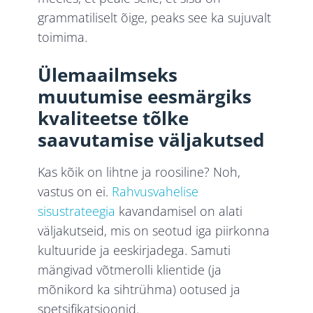
grammatiliselt õige, peaks see ka sujuvalt
toimima.
Ülemaailmseks
muutumise eesmärgiks
kvaliteetse tõlke
saavutamise väljakutsed
Kas kõik on lihtne ja roosiline? Noh,
vastus on ei.
Rahvusvahelise
sisustrateegia
kavandamisel on alati
väljakutseid, mis on seotud iga piirkonna
kultuuride ja eeskirjadega. Samuti
mängivad võtmerolli klientide (ja
mõnikord ka sihtrühma) ootused ja
spetsifikatsioonid.