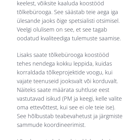
keelest, võiksite kaaluda koostööd
tõlkebürooga. See säästab teie aega iga
ülesande jaoks õige spetsialisti otsimisel.
Veelgi olulisem on see, et see tagab
oodatud kvaliteediga tulemuste saamise.
Lisaks saate tõlkebürooga koostööd
tehes nendega kokku leppida, kuidas
korraldada tõlkeprojektide voogu, kui
vajate teenuseid jooksvalt või korduvalt.
Näiteks saate määrata suhtluse eest
vastutavad isikud (PM ja keegi, kelle valite
oma ettevõttest, kui see ei ole teie ise).
See hõlbustab teabevahetust ja järgmiste
sammude koordineerimist.