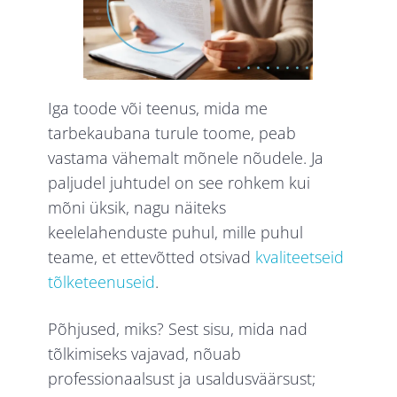
Iga toode või teenus, mida me
tarbekaubana turule toome, peab
vastama vähemalt mõnele nõudele. Ja
paljudel juhtudel on see rohkem kui
mõni üksik, nagu näiteks
keelelahenduste puhul, mille puhul
teame, et ettevõtted otsivad
kvaliteetseid
tõlketeenuseid
.
Põhjused, miks? Sest sisu, mida nad
tõlkimiseks vajavad, nõuab
professionaalsust ja usaldusväärsust;