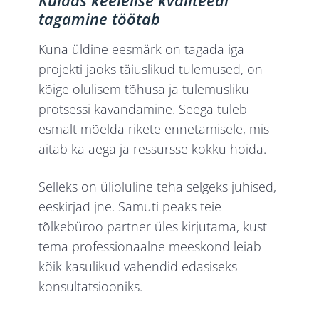
Kuidas keelelise kvaliteedi
tagamine töötab
Kuna üldine eesmärk on tagada iga
projekti jaoks täiuslikud tulemused, on
kõige olulisem tõhusa ja tulemusliku
protsessi kavandamine. Seega tuleb
esmalt mõelda rikete ennetamisele, mis
aitab ka aega ja ressursse kokku hoida.
Selleks on ülioluline teha selgeks juhised,
eeskirjad jne. Samuti peaks teie
tõlkebüroo partner üles kirjutama, kust
tema professionaalne meeskond leiab
kõik kasulikud vahendid edasiseks
konsultatsiooniks.