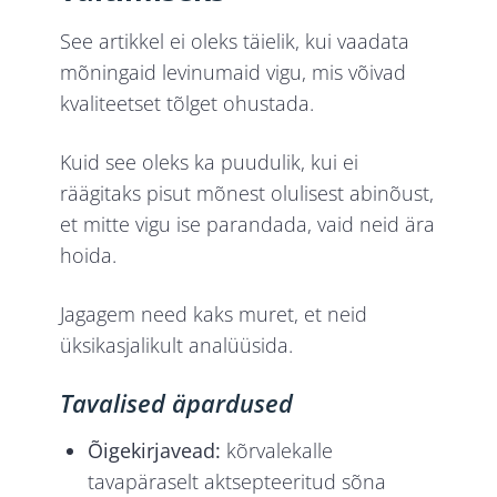
See artikkel ei oleks täielik, kui vaadata
mõningaid levinumaid vigu, mis võivad
kvaliteetset tõlget ohustada.
Kuid see oleks ka puudulik, kui ei
räägitaks pisut mõnest olulisest abinõust,
et mitte vigu ise parandada, vaid neid ära
hoida.
Jagagem need kaks muret, et neid
üksikasjalikult analüüsida.
Tavalised äpardused
Õigekirjavead:
kõrvalekalle
tavapäraselt aktsepteeritud sõna