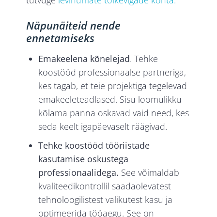
tutvuge
levinumate tõlkevigade kohta.
Näpunäiteid nende
ennetamiseks
Emakeelena kõnelejad
. Tehke
koostööd professionaalse partneriga,
kes tagab, et teie projektiga tegelevad
emakeeleteadlased. Sisu loomulikku
kõlama panna oskavad vaid need, kes
seda keelt igapäevaselt räägivad.
Tehke koostööd tööriistade
kasutamise oskustega
professionaalidega.
See võimaldab
kvaliteedikontrollil saadaolevatest
tehnoloogilistest valikutest kasu ja
optimeerida tööaegu. See on