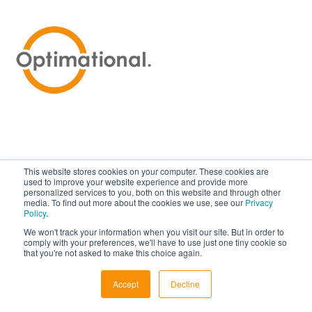
This website stores cookies on your computer. These cookies are
used to improve your website experience and provide more
personalized services to you, both on this website and through other
media. To find out more about the cookies we use, see our
Privacy
Policy
.
We won't track your information when you visit our site. But in order to
comply with your preferences, we'll have to use just one tiny cookie so
that you're not asked to make this choice again.
© 2025 Business Translation Services | Optimational |
Accept
Decline
Privaatsuspoliitika