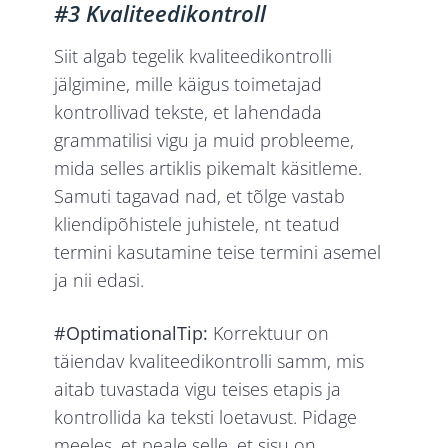
#3 Kvaliteedikontroll
Siit algab tegelik kvaliteedikontrolli
jälgimine, mille käigus toimetajad
kontrollivad tekste, et lahendada
grammatilisi vigu ja muid probleeme,
mida selles artiklis pikemalt käsitleme.
Samuti tagavad nad, et tõlge vastab
kliendipõhistele juhistele, nt teatud
termini kasutamine teise termini asemel
ja nii edasi.
#OptimationalTip:
Korrektuur on
täiendav kvaliteedikontrolli samm, mis
aitab tuvastada vigu teises etapis ja
kontrollida ka teksti loetavust. Pidage
meeles, et peale selle, et sisu on