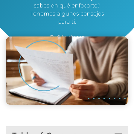
sabes en qué enfocarte?
Tenemos algunos consejos
para ti.
By
Silvi Nunez