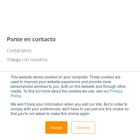
Ponte en contacto
Contáctanos
Trabaja con nosotros
This website stores cookies on your computer. These cookies are
¡Síguenos!
used to improve your website experience and provide more
personalized services to you, both on this website and through other
media. To find out more about the cookies we use, see our
Privacy
Policy
.
We won't track your information when you visit our site. But in order to
comply with your preferences, we'll have to use just one tiny cookie so
that you're not asked to make this choice again.
Páginas
Servicios
Accept
Decline
Quiénes somos
Servicios de traducción y
localización