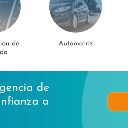
ción de
Automotriz
do
gencia de
onfianza a