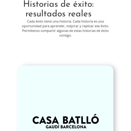
Historias de éxito:
resultados reales
Cada éxito tiene una historia. Cada historia es una
oportunidad para aprender, mejorar y replicar ese éxito.
Permítenos compartir algunas de estas historias de éxito
contigo.
La Casa Batlló, declarada Patrimonio
de la Humanidad por la UNESCO,
buscaba un servicio de localización
experta que alineara su contenido
audiovisual con su misión inclusiva.
Optimational elaboró una estrategia
de subtitulado a medida,
garantizando contenidos accesibles y
de alta calidad en inglés, español y