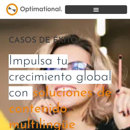
CASOS DE ÉXITO
Impulsa tu
crecimiento global
con
soluciones de
contenido
multilingüe