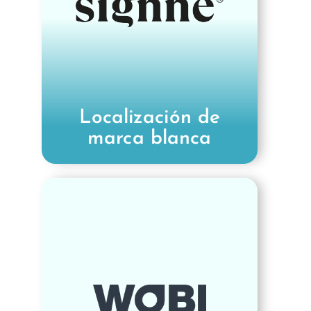
alta calidad en campañas, sitios
Descubre cómo
web y más.
Signne amplió su alcance global
con el apoyo de lingüistas expertos.
Signne - Caso De Éxito
Localización de
marca blanca
WOBI, líder mundial en
conocimientos empresariales,
quería ampliar su alcance y lograr
que sus eventos fueran accesibles
para un público más amplio.
Optimational proporcionó servicios
de subtitulación multilingüe de alta