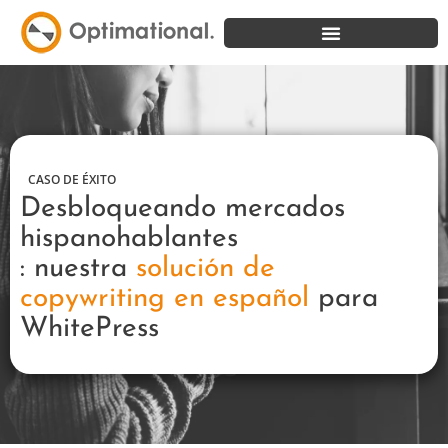
CASO DE ÉXITO
Desbloqueando
mercados
hispanohablantes
: nuestra
solución de
copywriting en español
para
WhitePress