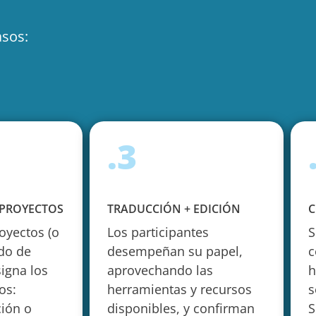
asos:
.3
 PROYECTOS
TRADUCCIÓN + EDICIÓN
C
oyectos (o
Los participantes
S
do de
desempeñan su papel,
c
igna los
aprovechando las
h
os:
herramientas y recursos
s
ción o
disponibles, y confirman
S