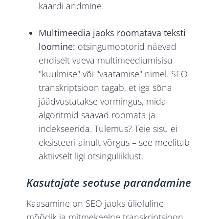
kaardi andmine.
Multimeedia jaoks roomatava teksti
loomine:
otsingumootorid näevad
endiselt vaeva multimeediumisisu
"kuulmise" või "vaatamise" nimel. SEO
transkriptsioon tagab, et iga sõna
jäädvustatakse vormingus, mida
algoritmid saavad roomata ja
indekseerida. Tulemus? Teie sisu ei
eksisteeri ainult võrgus – see meelitab
aktiivselt ligi otsinguliiklust.
Kasutajate seotuse parandamine
Kaasamine on SEO jaoks ülioluline
mõõdik ja mitmekeelne transkriptsioon