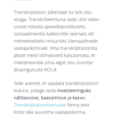
Transkriptsioon pikendab ka teie sisu
eluiga. Transkribeerituna saab ühe video
uuesti esitada ajaveebipostituseks,
sotsiaalmeedia katkendite seeriaks või
mitmekeelseks ressursiks ülemaailmsele
vaatajaskonnale. Ilma transkriptsioonita
jätate need võimalused kasutamata, et
maksimeerida oma algse sisu loomise
jõupingutuste ROI-d.
Selle asemel, et vaadata transkriptsiooni
kuluna, pidage seda
investeeringuks
nähtavusse, kaasamisse ja kasvu
.
Transkriptsiooniteenuste
hinna eest
loote silla suurema vaatajaskonna,