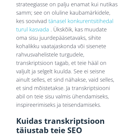
strateegiasse on palju enamat kui nutikas
samm; see on oluline kaubamärkidele,
kes soovivad
tänasel konkurentsitihedal
turul kasvada
. Ükskõik, kas muudate
oma sisu juurdepääsetavaks, sihite
kohalikku vaatajaskonda või sisenete
rahvusvahelistele turgudele,
transkriptsioon tagab, et teie hääl on
valjult ja selgelt kuulda. See ei seisne
ainult selles, et sind nähakse, vaid selles,
et sind mõistetakse. Ja transkriptsiooni
abil on teie sisu valmis ühendamiseks,
inspireerimiseks ja teisendamiseks.
Kuidas transkriptsioon
täiustab teie SEO