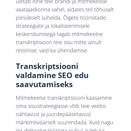
ületab lõhe teie brändi ja mitmekesise
vaatajaskonna vahel, aidates teil tõhusalt
piiriüleselt suhelda. Õigete tööriistade,
strateegiate ja lokaliseerimisele
keskendumisega tagab mitmekeelne
transkriptsioon teie sisu mitte ainult
reisimise, vaid ka ühendamise.
Transkriptsiooni
valdamine SEO edu
saavutamiseks
Mitmekeelse transkriptsiooni kaasamine
oma sisustrateegiasse võib teie veebis
nähtavust ja juurdepääsetavust
märkimisväärselt suurendada. Kuid nagu
iga digitaalse tööriista puhul, tuleb ka