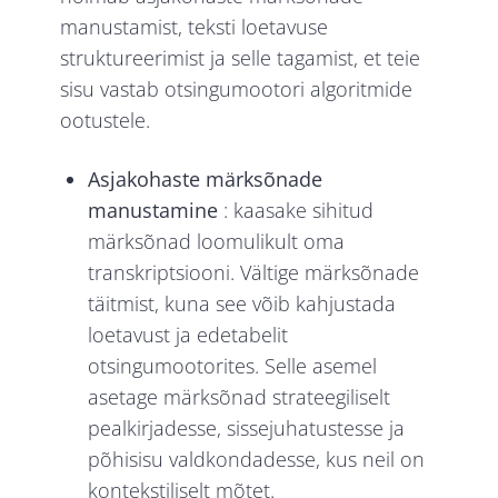
manustamist, teksti loetavuse
struktureerimist ja selle tagamist, et teie
sisu vastab otsingumootori algoritmide
ootustele.
Asjakohaste märksõnade
manustamine
: kaasake sihitud
märksõnad loomulikult oma
transkriptsiooni. Vältige märksõnade
täitmist, kuna see võib kahjustada
loetavust ja edetabelit
otsingumootorites. Selle asemel
asetage märksõnad strateegiliselt
pealkirjadesse, sissejuhatustesse ja
põhisisu valdkondadesse, kus neil on
kontekstiliselt mõtet.