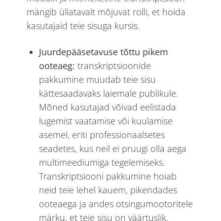
mängib üllatavalt mõjuvat rolli, et hoida
kasutajaid teie sisuga kursis.
Juurdepääsetavuse tõttu pikem
ooteaeg:
transkriptsioonide
pakkumine muudab teie sisu
kättesaadavaks laiemale publikule.
Mõned kasutajad võivad eelistada
lugemist vaatamise või kuulamise
asemel, eriti professionaalsetes
seadetes, kus neil ei pruugi olla aega
multimeediumiga tegelemiseks.
Transkriptsiooni pakkumine hoiab
neid teie lehel kauem, pikendades
ooteaega ja andes otsingumootoritele
märku, et teie sisu on väärtuslik.