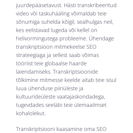
juurdepääsetavust. Hästi transkribeeritud
video või taskuhääling võimaldab teie
sõnumiga suhelda kõigil, sealhulgas neil,
kes eelistavad lugeda või kellel on
helivormingutega probleeme. Ühendage
transkriptsioon mitmekeelse SEO
strateegiaga ja sellest saab võimas
tööriist teie globaalse haarde
laiendamiseks. Transkriptsioonide
tõlkimine mitmesse keelde aitab teie sisul
luua ühenduse piiriüleste ja
kultuurideüleste vaatajaskondadega,
tugevdades seeläbi teie ülemaailmset
kohalolekut.
Transkriptsiooni kaasamine oma SEO