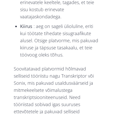
erinevatele keeltele, tagades, et teie
sisu kostub erinevate
vaatajaskondadega.
Kiirus
: aeg on sageli ülioluline, eriti
kui töötate tihedate sisugraafikute
alusel. Otsige platvorme, mis pakuvad
kiiruse ja täpsuse tasakaalu, et teie
töövoog oleks tõhus.
Soovitatavad platvormid hõlmavad
selliseid tööriistu nagu Transkriptor või
Sonix, mis pakuvad usaldusväärseid ja
mitmekeelsete võimalustega
transkriptsiooniteenuseid. Need
tööriistad sobivad igas suuruses
ettevõtetele ja pakuvad selliseid