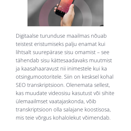
Digitaalse turunduse maailmas nõuab
teistest eristumiseks palju enamat kui
lihtsalt suurepärase sisu omamist – see
tähendab sisu kättesaadavaks muutmist
ja kaasahaaravust nii inimestele kui ka
otsingumootoritele. Siin on kesksel kohal
SEO transkriptsioon. Olenemata sellest,
kas muudate videosisu kasutust või sihite
ülemaailmset vaatajaskonda, võib
transkriptsioon olla salajane koostisosa,
mis teie võrgus kohalolekut võimendab.