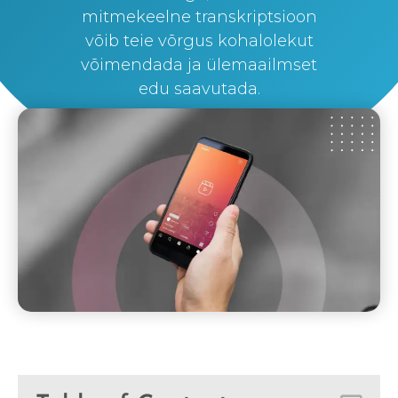
mitmekeelne transkriptsioon
võib teie võrgus kohalolekut
võimendada ja ülemaailmset
edu saavutada.
By
Silvi Nunez