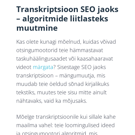
Transkriptsioon SEO jaoks
– algoritmide liitlasteks
muutmine
Kas olete kunagi mõelnud, kuidas võivad
otsingumootorid teie hämmastavat
taskuhäälingusaadet või kaasahaaravat
videot
märgata
? Sisestage SEO jaoks
transkriptsioon – mängumuutja, mis
muudab teie öeldud sõnad kirjalikuks
tekstiks, muutes teie sisu mitte ainult
nähtavaks, vaid ka mõjusaks.
Mõelge transkriptsioonile kui sillale kahe
maailma vahel: teie loomingulised ideed
ja otsingumootori algoritmid, mis