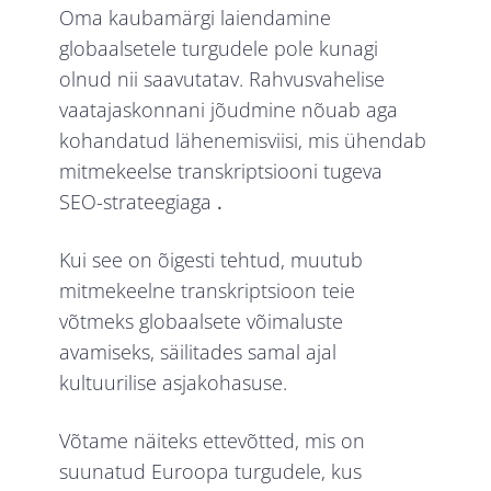
Oma kaubamärgi laiendamine
globaalsetele turgudele pole kunagi
olnud nii saavutatav. Rahvusvahelise
vaatajaskonnani jõudmine nõuab aga
kohandatud lähenemisviisi, mis ühendab
mitmekeelse transkriptsiooni tugeva
SEO-strateegiaga
.
Kui see on õigesti tehtud, muutub
mitmekeelne transkriptsioon teie
võtmeks globaalsete võimaluste
avamiseks, säilitades samal ajal
kultuurilise asjakohasuse.
Võtame näiteks ettevõtted, mis on
suunatud Euroopa turgudele, kus