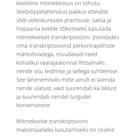
keeleline mitmekesisus on tohutu.
Veebiõppelahendusi pakkuv ettevõte
võib videokursuste prantsuse, saksa ja
hispaania keelde tõlkimiseks kasutada
mitmekeelset transkriptsiooni. Joondades
oma transkriptsioonid piirkonnapõhiste
märksõnadega, muudavad need
kohalikul vaatajaskonnal lihtsamaks
nende sisu leidmise ja sellega suhtlemise.
See lähenemisviis mitte ainult ei laienda
nende ulatust, vaid suurendab ka liiklust
ja suurendab nendel turgudel
konversioone.
Mitmekeelse transkriptsiooni
maksimaalseks kasutamiseks on oluline