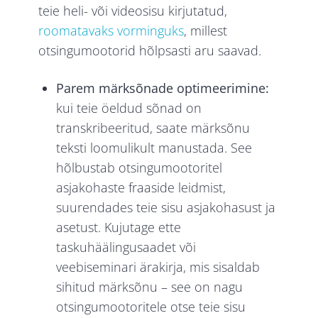
teie heli- või videosisu kirjutatud,
roomatavaks vorminguks
, millest
otsingumootorid hõlpsasti aru saavad.
Parem märksõnade optimeerimine:
kui teie öeldud sõnad on
transkribeeritud, saate märksõnu
teksti loomulikult manustada. See
hõlbustab otsingumootoritel
asjakohaste fraaside leidmist,
suurendades teie sisu asjakohasust ja
asetust. Kujutage ette
taskuhäälingusaadet või
veebiseminari ärakirja, mis sisaldab
sihitud märksõnu – see on nagu
otsingumootoritele otse teie sisu