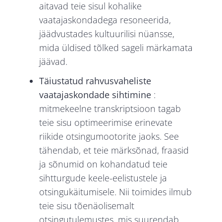
aitavad teie sisul kohalike
vaatajaskondadega resoneerida,
jäädvustades kultuurilisi nüansse,
mida üldised tõlked sageli märkamata
jäävad.
Täiustatud rahvusvaheliste
vaatajaskondade sihtimine
:
mitmekeelne transkriptsioon tagab
teie sisu optimeerimise erinevate
riikide otsingumootorite jaoks. See
tähendab, et teie märksõnad, fraasid
ja sõnumid on kohandatud teie
sihtturgude keele-eelistustele ja
otsingukäitumisele. Nii toimides ilmub
teie sisu tõenäolisemalt
otsingutulemustes, mis suurendab