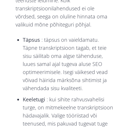
teenuste leidmine. Kõik
transkriptsioonilahendused ei ole
võrdsed, seega on oluline hinnata oma
valikuid mõne põhiteguri põhjal.
Täpsus
: täpsus on vaieldamatu.
Täpne transkriptsioon tagab, et teie
sisu säilitab oma algse tähenduse,
luues samal ajal tugeva aluse SEO
optimeerimisele. Isegi väikesed vead
võivad häirida märksõna sihtimist ja
vähendada sisu kvaliteeti.
Keeletugi
: kui sihite rahvusvahelisi
turge, on mitmekeelne transkriptsioon
hädavajalik. Valige tööriistad või
teenused, mis pakuvad tugevat tuge