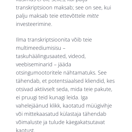
transkriptsioon maksab; see on see, kui
palju maksab teie ettevõttele
mitte
investeerimine.
Ilma transkriptsioonita võib teie
multimeediumisisu –
taskuhäälingusaated, videod,
veebiseminarid – jääda
otsingumootoritele nähtamatuks. See
tähendab, et potentsiaalsed kliendid, kes
otsivad aktiivselt seda, mida teie pakute,
ei pruugi teid kunagi leida. Iga
vahelejäänud klikk, kaotatud müügivihje
või mittekaasatud külastaja tähendab
võimaluste ja tulude käegakatsutavat
kaotust.