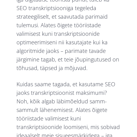
SEO transkriptsiooniga tegeleda
strateegiliselt, et saavutada parimaid
tulemusi. Alates õigete tööriistade
valimisest kuni transkriptsioonide
optimeerimiseni nii kasutajate kui ka
algoritmide jaoks – parimate tavade
järgimine tagab, et teie jõupingutused on
tõhusad, täpsed ja mõjuvad.
Kuidas saame tagada, et kasutame SEO
jaoks transkriptsioonist maksimumi?
Noh, kõik algab läbimõeldud samm-
sammult lähenemisest. Alates õigete
tööriistade valimisest kuni
transkriptsioonide loomiseni, mis sobivad
ideaalselt meie sisueesmärkidega – iga