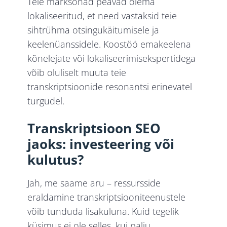
Teie märksõnad peavad olema
lokaliseeritud, et need vastaksid teie
sihtrühma otsingukäitumisele ja
keelenüanssidele. Koostöö emakeelena
kõnelejate või lokaliseerimisekspertidega
võib oluliselt muuta teie
transkriptsioonide resonantsi erinevatel
turgudel.
Transkriptsioon SEO
jaoks: investeering või
kulutus?
Jah, me saame aru – ressursside
eraldamine transkriptsiooniteenustele
võib tunduda lisakuluna. Kuid tegelik
küsimus ei ole selles, kui palju