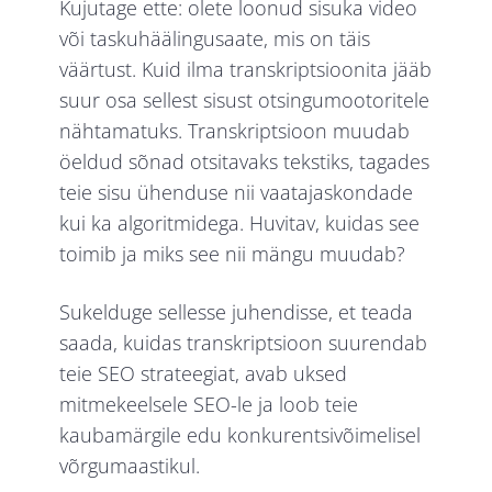
Kujutage ette: olete loonud sisuka video
või taskuhäälingusaate, mis on täis
väärtust. Kuid ilma transkriptsioonita jääb
suur osa sellest sisust otsingumootoritele
nähtamatuks. Transkriptsioon muudab
öeldud sõnad otsitavaks tekstiks, tagades
teie sisu ühenduse nii vaatajaskondade
kui ka algoritmidega. Huvitav, kuidas see
toimib ja miks see nii mängu muudab?
Sukelduge sellesse juhendisse, et teada
saada, kuidas transkriptsioon suurendab
teie SEO strateegiat, avab uksed
mitmekeelsele SEO-le ja loob teie
kaubamärgile edu konkurentsivõimelisel
võrgumaastikul.