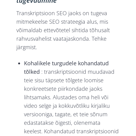
tugevdamine
Transkriptsioon SEO jaoks on tugeva
mitmekeelse SEO strateegia alus, mis
võimaldab ettevõtetel sihtida tõhusalt
rahvusvahelist vaatajaskonda. Tehke
järgmist.
Kohalikele turgudele kohandatud
tõlked
: transkriptsioonid muudavad
teie sisu täpsete tõlgete loomise
konkreetsete piirkondade jaoks
lihtsamaks. Alustades oma heli või
video selge ja kokkuvõtliku kirjaliku
versiooniga, tagate, et teie sõnum
edastatakse õigesti, olenemata
keelest. Kohandatud transkriptsioonid