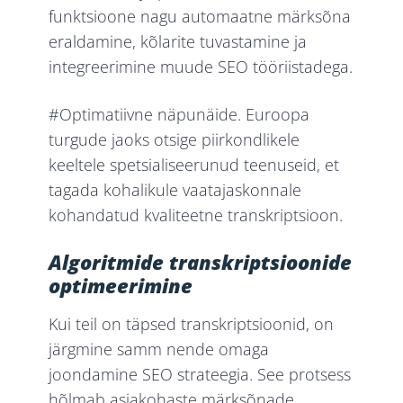
funktsioone nagu automaatne märksõna
eraldamine, kõlarite tuvastamine ja
integreerimine muude SEO tööriistadega.
#Optimatiivne näpunäide. Euroopa
turgude jaoks otsige piirkondlikele
keeltele spetsialiseerunud teenuseid, et
tagada kohalikule vaatajaskonnale
kohandatud kvaliteetne transkriptsioon.
Algoritmide transkriptsioonide
optimeerimine
Kui teil on täpsed transkriptsioonid, on
järgmine samm nende omaga
joondamine
SEO strateegia. See protsess
hõlmab asjakohaste märksõnade