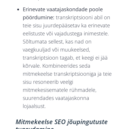
Erinevate vaatajaskondade poole
pöördumine:
transkriptsiooni abil on
teie sisu juurdepääsetav ka erinevate
eelistuste või vajadustega inimestele.
Sõltumata sellest, kas nad on
vaegkuuljad või muukeelsed,
transkriptsioon tagab, et keegi ei jää
kõrvale. Kombineerides seda
mitmekeelse transkriptsiooniga ja teie
sisu resoneerib veelgi
mitmekesisematele rühmadele,
suurendades vaatajaskonna
lojaalsust.
Mitmekeelse SEO jõupingutuste