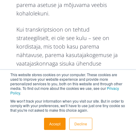
parema asetuse ja mõjuvama veebis
kohalolekuni.
Kui transkriptsioon on tehtud
strateegiliselt, ei ole see kulu – see on
kordistaja, mis toob kasu parema
nähtavuse, parema kasutajakogemuse ja
vaatajaskonnaga sisuka ühenduse
loomise kaudu.
This website stores cookies on your computer. These cookies are
used to improve your website experience and provide more
personalized services to you, both on this website and through other
Tegelik küsimus on: kas teie bränd võib
media. To find out more about the cookies we use, see our
Privacy
Policy
.
endale lubada selle vahelejätmist?
We won't track your information when you visit our site. But in order to
comply with your preferences, we'll have to use just one tiny cookie so
that you're not asked to make this choice again.
Kokkuvõte:
Transkriptsiooni muutev
Accept
Decline
jõud SEO jaoks