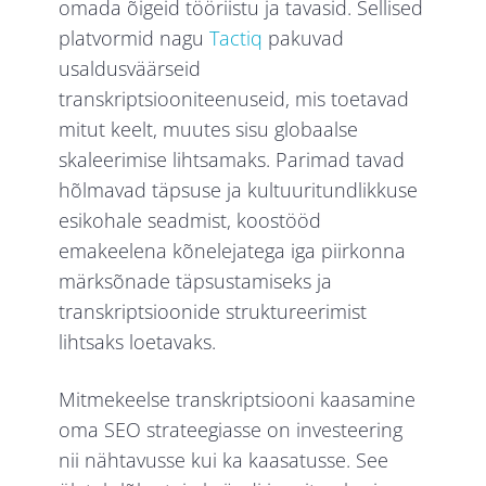
omada õigeid tööriistu ja tavasid. Sellised
platvormid nagu
Tactiq
pakuvad
usaldusväärseid
transkriptsiooniteenuseid, mis toetavad
mitut keelt, muutes sisu globaalse
skaleerimise lihtsamaks. Parimad tavad
hõlmavad täpsuse ja kultuuritundlikkuse
esikohale seadmist, koostööd
emakeelena kõnelejatega iga piirkonna
märksõnade täpsustamiseks ja
transkriptsioonide struktureerimist
lihtsaks loetavaks.
Mitmekeelse transkriptsiooni kaasamine
oma SEO strateegiasse on investeering
nii nähtavusse kui ka kaasatusse. See