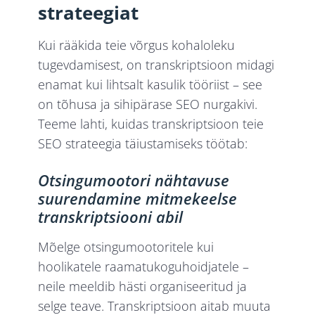
strateegiat
Kui rääkida teie võrgus kohaloleku
tugevdamisest, on transkriptsioon midagi
enamat kui lihtsalt kasulik tööriist – see
on tõhusa ja sihipärase SEO nurgakivi.
Teeme lahti, kuidas transkriptsioon teie
SEO strateegia täiustamiseks töötab:
Otsingumootori nähtavuse
suurendamine mitmekeelse
transkriptsiooni abil
Mõelge otsingumootoritele kui
hoolikatele raamatukoguhoidjatele –
neile meeldib hästi organiseeritud ja
selge teave. Transkriptsioon aitab muuta