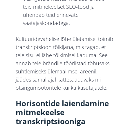
teie mitmekeelset SEO-tööd ja
ühendab teid erinevate
vaatajaskondadega.
Kultuuridevahelise lõhe ületamisel toimib
transkriptsioon tõlkijana, mis tagab, et
teie sisu ei lähe tõlkimisel kaduma. See
annab teie brändile tööriistad tõhusaks
suhtlemiseks ülemaailmsel areenil,
jäädes samal ajal kättesaadavaks nii
otsingumootoritele kui ka kasutajatele.
Horisontide laiendamine
mitmekeelse
transkriptsiooniga