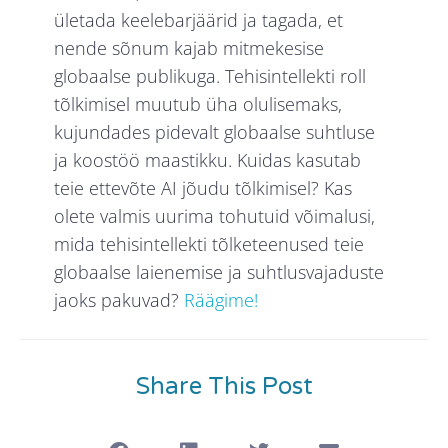
ületada keelebarjäärid ja tagada, et
nende sõnum kajab mitmekesise
globaalse publikuga. Tehisintellekti roll
tõlkimisel muutub üha olulisemaks,
kujundades pidevalt globaalse suhtluse
ja koostöö maastikku. Kuidas kasutab
teie ettevõte AI jõudu tõlkimisel? Kas
olete valmis uurima tohutuid võimalusi,
mida tehisintellekti tõlketeenused teie
globaalse laienemise ja suhtlusvajaduste
jaoks pakuvad?
Räägime!
Share This Post