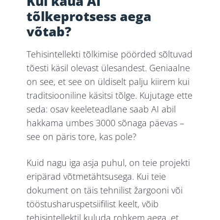
Kui kaua AI
tõlkeprotsess aega
võtab?
Tehisintellekti tõlkimise pöörded sõltuvad
tõesti käsil olevast ülesandest. Geniaalne
on see, et see on üldiselt palju kiirem kui
traditsiooniline käsitsi tõlge. Kujutage ette
seda: osav keeleteadlane saab AI abil
hakkama umbes 3000 sõnaga päevas –
see on päris tore, kas pole?
Kuid nagu iga asja puhul, on teie projekti
eripärad võtmetähtsusega. Kui teie
dokument on täis tehnilist žargooni või
tööstusharuspetsiifilist keelt, võib
tehisintellektil kuluda rohkem aega, et