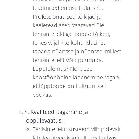
teadmised endiselt olulised.
Professionaalsed tõlkijad ja
keeleteadlased vaatavad üle
tehisintellektiga loodud tõlked,
tehes vajalikke kohandusi, et
tabada nüansse ja nüansse, millest
tehisintellekt võib puududa.
Lõpptulemus? Noh, see
koostööpõhine lähenemine tagab,
et lõpptoode on kultuuriliselt
edukas.
4.
Kvaliteedi tagamine ja
lõppülevaatus
:
Tehisintellekti süsteem viib pidevalt
läbi kvaliteedikontrolli, sealhulgas