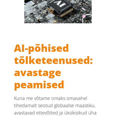
AI-põhised
tõlketeenused:
avastage
peamised
Kuna me võtame omaks omavahel
tihedamalt seotud globaalse maastiku,
avastavad ettevõtted ja üksikisikud üha