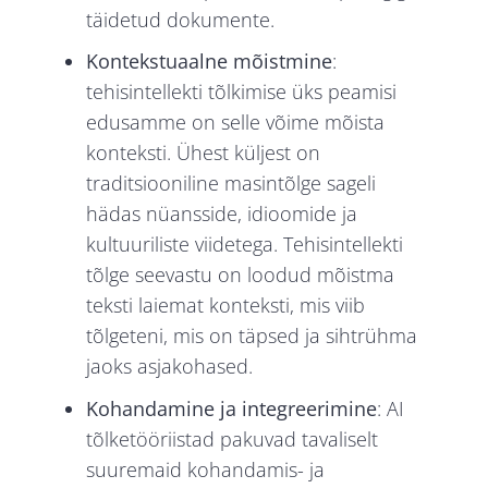
täidetud dokumente.
Kontekstuaalne mõistmine
:
tehisintellekti tõlkimise üks peamisi
edusamme on selle võime mõista
konteksti. Ühest küljest on
traditsiooniline masintõlge sageli
hädas nüansside, idioomide ja
kultuuriliste viidetega. Tehisintellekti
tõlge seevastu on loodud mõistma
teksti laiemat konteksti, mis viib
tõlgeteni, mis on täpsed ja sihtrühma
jaoks asjakohased.
Kohandamine ja integreerimine
: AI
tõlketööriistad pakuvad tavaliselt
suuremaid kohandamis- ja