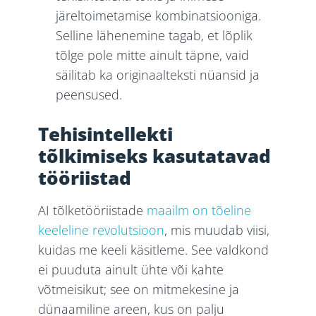
järeltoimetamise kombinatsiooniga.
Selline lähenemine tagab, et lõplik
tõlge pole mitte ainult täpne, vaid
säilitab ka originaalteksti nüansid ja
peensused.
Tehisintellekti
tõlkimiseks kasutatavad
tööriistad
AI tõlketööriistade
maailm on tõeline
keeleline revolutsioon
, mis muudab viisi,
kuidas me keeli käsitleme. See valdkond
ei puuduta ainult ühte või kahte
võtmeisikut; see on mitmekesine ja
dünaamiline areen, kus on palju