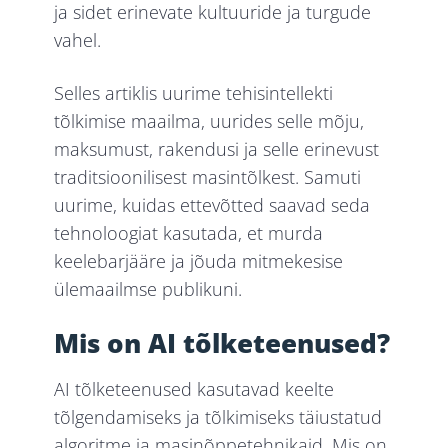
ja sidet erinevate kultuuride ja turgude
vahel.
Selles artiklis uurime tehisintellekti
tõlkimise maailma, uurides selle mõju,
maksumust, rakendusi ja selle erinevust
traditsioonilisest masintõlkest. Samuti
uurime, kuidas ettevõtted saavad seda
tehnoloogiat kasutada, et murda
keelebarjääre ja jõuda mitmekesise
ülemaailmse publikuni.
Mis on AI tõlketeenused?
AI tõlketeenused kasutavad keelte
tõlgendamiseks ja tõlkimiseks täiustatud
algoritme ja masinõppetehnikaid. Mis on