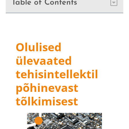
Table of Contents
Olulised
ülevaated
tehisintellektil
põhinevast
tõlkimisest