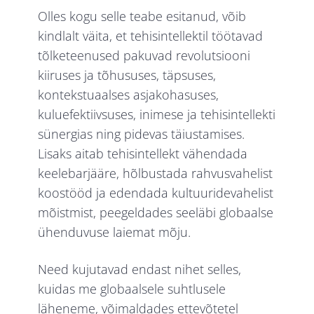
Olles kogu selle teabe esitanud, võib
kindlalt väita, et tehisintellektil töötavad
tõlketeenused pakuvad revolutsiooni
kiiruses ja tõhususes, täpsuses,
kontekstuaalses asjakohasuses,
kuluefektiivsuses, inimese ja tehisintellekti
sünergias ning pidevas täiustamises.
Lisaks aitab tehisintellekt vähendada
keelebarjääre, hõlbustada rahvusvahelist
koostööd ja edendada kultuuridevahelist
mõistmist, peegeldades seeläbi globaalse
ühenduvuse laiemat mõju.
Need kujutavad endast nihet selles,
kuidas me globaalsele suhtlusele
läheneme, võimaldades ettevõtetel