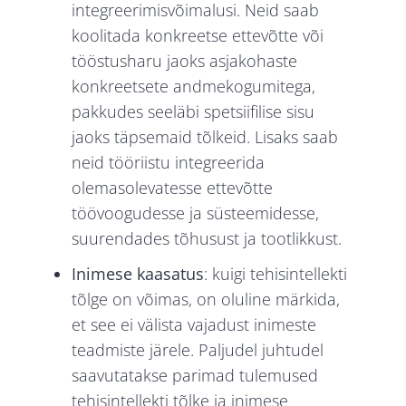
integreerimisvõimalusi. Neid saab
koolitada konkreetse ettevõtte või
tööstusharu jaoks asjakohaste
konkreetsete andmekogumitega,
pakkudes seeläbi spetsiifilise sisu
jaoks täpsemaid tõlkeid. Lisaks saab
neid tööriistu integreerida
olemasolevatesse ettevõtte
töövoogudesse ja süsteemidesse,
suurendades tõhusust ja tootlikkust.
Inimese kaasatus
: kuigi tehisintellekti
tõlge on võimas, on oluline märkida,
et see ei välista vajadust inimeste
teadmiste järele. Paljudel juhtudel
saavutatakse parimad tulemused
tehisintellekti tõlke ja inimese