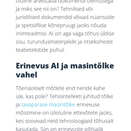
oluline arvestada dokumendi olemusega.
Ja miks see nii on? Tehnilised või
juriidilised dokumendid võivad nüansside
ja spetsiifilise kõnepruugi jaoks nõuda
inimteadmisi. AI on aga väga tõhus üldise
sisu, turundusmaterjalide ja otsekoheste
teabetekstide puhul.
Erinevus AI ja masintõlke
vahel
Tõenäoliselt mõtlete end nende kahe
üle, kas pole? Tehisintellekti juhitud tõlke
ja
tavapärase masintõlke
erinevuse
mõistmine on ülioluline ettevõtete jaoks,
kes soovivad neid tehnoloogiaid tõhusalt
kasutada. Siin on erinevuste põhjalik