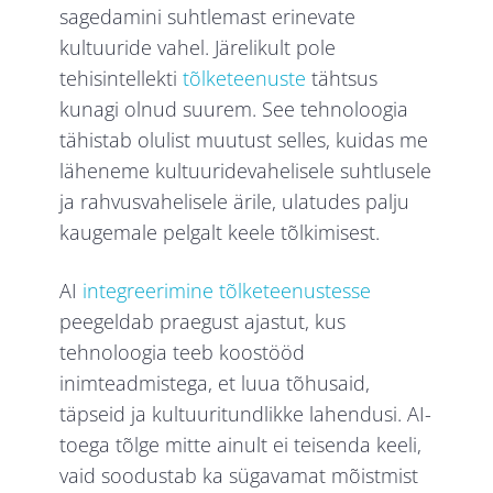
sagedamini suhtlemast erinevate
kultuuride vahel. Järelikult pole
tehisintellekti
tõlketeenuste
tähtsus
kunagi olnud suurem. See tehnoloogia
tähistab olulist muutust selles, kuidas me
läheneme kultuuridevahelisele suhtlusele
ja rahvusvahelisele ärile, ulatudes palju
kaugemale pelgalt keele tõlkimisest.
AI
integreerimine tõlketeenustesse
peegeldab praegust ajastut, kus
tehnoloogia teeb koostööd
inimteadmistega, et luua tõhusaid,
täpseid ja kultuuritundlikke lahendusi. AI-
toega tõlge mitte ainult ei teisenda keeli,
vaid soodustab ka sügavamat mõistmist