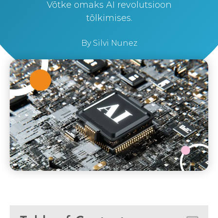
Võtke omaks AI revolutsioon
tõlkimises.
By
Silvi Nunez