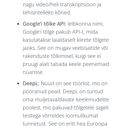
nagu video/heli transkriptsioon ja
tehisintellekti kõned.
Google’i tõlke API:
leibkonna nimi,
Google’i tõlge pakub API-t, mida
kasutatakse laialdaselt kiirete tõlgete
jaoks. See on mugav veebisaitide või
rakenduste tõlkimisel, kuigi see ei
pruugi alati tabada keele peenemaid
nüansse.
DeepL:
Nüüd on see tööriist, mis on
pööranud pead. DeepL on tuntud
oma muljetavaldavate keelemudelite
poolest, mis pakuvad tõlgetele sageli
teistega võrreldes loomulikumat
tunnetust. See on eriti hea Euroopa