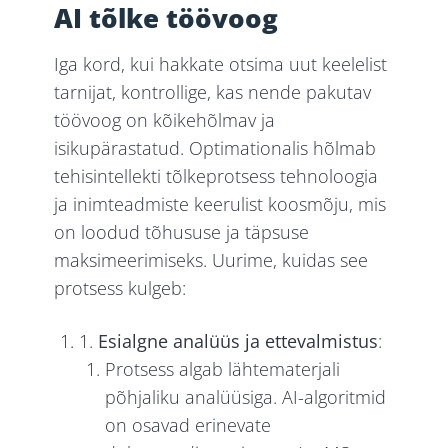
AI tõlke töövoog
Iga kord, kui hakkate otsima uut keelelist
tarnijat, kontrollige, kas nende pakutav
töövoog on kõikehõlmav ja
isikupärastatud. Optimationalis hõlmab
tehisintellekti tõlkeprotsess tehnoloogia
ja inimteadmiste keerulist koosmõju, mis
on loodud tõhususe ja täpsuse
maksimeerimiseks. Uurime, kuidas see
protsess kulgeb:
1.
Esialgne analüüs ja ettevalmistus
:
Protsess algab lähtematerjali
põhjaliku analüüsiga. AI-algoritmid
on osavad erinevate