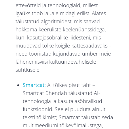
ettevõtteid ja tehnoloogiaid, millest
igaüks toob lauale midagi erilist. Alates
täiustatud algoritmidest, mis saavad
hakkama keeruliste keelenüanssidega,
kuni kasutajasõbralike liidesteni, mis
muudavad tõlke kõigile kättesaadavaks –
need tööriistad kujundavad ümber meie
lähenemisviisi kultuuridevahelisele
suhtlusele.
Smartcat:
AI tõlkes pisut täht –
Smartcat ühendab täiustatud AI-
tehnoloogia ja kasutajasõbralikud
funktsioonid. See ei puuduta ainult
teksti tõlkimist; Smartcat täiustab seda
multimeediumi tõlkevõimalustega,