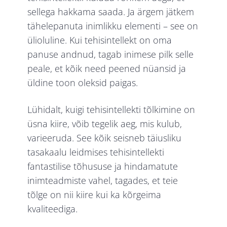
sellega hakkama saada. Ja ärgem jätkem
tähelepanuta inimlikku elementi – see on
ülioluline. Kui tehisintellekt on oma
panuse andnud, tagab inimese pilk selle
peale, et kõik need peened nüansid ja
üldine toon oleksid paigas.
Lühidalt, kuigi tehisintellekti tõlkimine on
üsna kiire, võib tegelik aeg, mis kulub,
varieeruda. See kõik seisneb täiusliku
tasakaalu leidmises tehisintellekti
fantastilise tõhususe ja hindamatute
inimteadmiste vahel, tagades, et teie
tõlge on nii kiire kui ka kõrgeima
kvaliteediga.