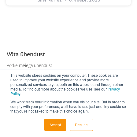
Võta ühendust
Võtke meiega ühendust
Töötage meiega
This website stores cookies on your computer. These cookies are
used to improve your website experience and provide more
personalized services to you, both on this website and through other
media. To find out more about the cookies we use, see our
Privacy
Policy
.
Jälgi Meid!
We won't track your information when you visit our site. But in order to
comply with your preferences, we'll have to use just one tiny cookie so
that you're not asked to make this choice again.
Accept
Decline
Leheküljed
Solutions