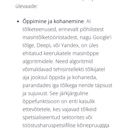
ülevaade:
Õppimine ja kohanemine
: AI
tõlketeenused, erinevalt põhilistest
masintõlketööriistadest, nagu Google’i
tõlge, DeepL või Yandex, on üles
ehitatud keerukatele masinõppe
algoritmidele. Need algoritmid
võimaldavad tehisintellekti tõlkijatel
aja jooksul õppida ja kohaneda,
parandades iga tõlkega nende täpsust
ja sujuvust. See järkjärguline
õppefunktsioon on eriti kasulik
ettevõtetele, kes vajavad tõlkeid
spetsialiseeritud sektorites või
tööstusharuspetsiifilise kõnepruugiga