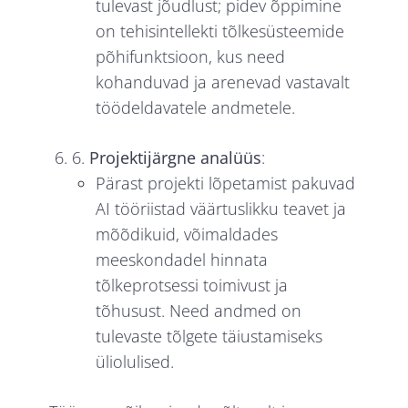
tulevast jõudlust; pidev õppimine
on tehisintellekti tõlkesüsteemide
põhifunktsioon, kus need
kohanduvad ja arenevad vastavalt
töödeldavatele andmetele.
6.
Projektijärgne analüüs
:
Pärast projekti lõpetamist pakuvad
AI tööriistad väärtuslikku teavet ja
mõõdikuid, võimaldades
meeskondadel hinnata
tõlkeprotsessi toimivust ja
tõhusust. Need andmed on
tulevaste tõlgete täiustamiseks
üliolulised.