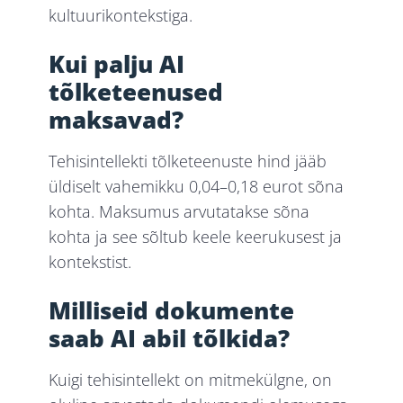
kultuurikontekstiga.
Kui palju AI
tõlketeenused
maksavad?
Tehisintellekti tõlketeenuste hind jääb
üldiselt vahemikku 0,04–0,18 eurot sõna
kohta. Maksumus arvutatakse sõna
kohta ja see sõltub keele keerukusest ja
kontekstist.
Milliseid dokumente
saab AI abil tõlkida?
Kuigi tehisintellekt on mitmekülgne, on