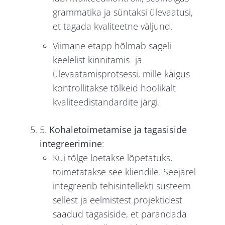
grammatika ja süntaksi ülevaatusi,
et tagada kvaliteetne väljund.
Viimane etapp hõlmab sageli
keelelist kinnitamis- ja
ülevaatamisprotsessi, mille käigus
kontrollitakse tõlkeid hoolikalt
kvaliteedistandardite järgi.
5.
Kohaletoimetamise ja tagasiside
integreerimine
:
Kui tõlge loetakse lõpetatuks,
toimetatakse see kliendile. Seejärel
integreerib tehisintellekti süsteem
sellest ja eelmistest projektidest
saadud tagasiside, et parandada