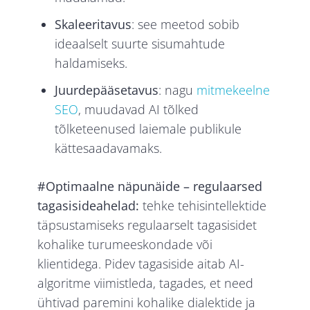
Skaleeritavus
: see meetod sobib
ideaalselt suurte sisumahtude
haldamiseks.
Juurdepääsetavus
: nagu
mitmekeelne
SEO
, muudavad AI tõlked
tõlketeenused laiemale publikule
kättesaadavamaks.
#Optimaalne näpunäide – regulaarsed
tagasisideahelad:
tehke tehisintellektide
täpsustamiseks regulaarselt tagasisidet
kohalike turumeeskondade või
klientidega. Pidev tagasiside aitab AI-
algoritme viimistleda, tagades, et need
ühtivad paremini kohalike dialektide ja