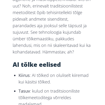
uut? Noh, erinevalt traditsioonilistest
meetoditest õpib tehisintellekti tõlge
pidevalt andmete sisenditest,
parandades aja jooksul selle täpsust ja
sujuvust. See tehnoloogia kujundab
ümber tõlkemaastiku, pakkudes
lahendusi, mis on nii skaleeritavad kui ka
kohandatavad. Hämmastav, ah?
AI tõlke eelised
Kiirus
: AI tõlked on oluliselt kiiremad
kui käsitsi tõlked.
Tasuv
: kulud on traditsiooniliste
tõlkemeetoditega võrreldes
madalamad.