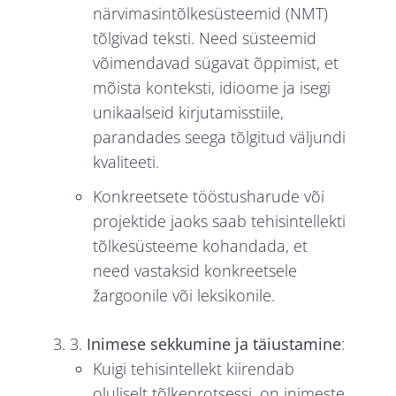
närvimasintõlkesüsteemid (NMT)
tõlgivad teksti. Need süsteemid
võimendavad sügavat õppimist, et
mõista konteksti, idioome ja isegi
unikaalseid kirjutamisstiile,
parandades seega tõlgitud väljundi
kvaliteeti.
Konkreetsete tööstusharude või
projektide jaoks saab tehisintellekti
tõlkesüsteeme kohandada, et
need vastaksid konkreetsele
žargoonile või leksikonile.
3.
Inimese sekkumine ja täiustamine
:
Kuigi tehisintellekt kiirendab
oluliselt tõlkeprotsessi, on inimeste