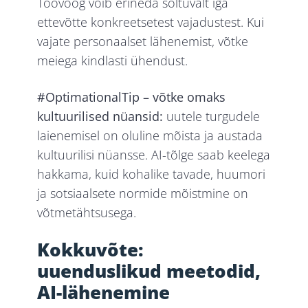
Töövoog võib erineda sõltuvalt iga
ettevõtte konkreetsetest vajadustest. Kui
vajate personaalset lähenemist, võtke
meiega kindlasti ühendust.
#OptimationalTip – võtke omaks
kultuurilised nüansid:
uutele turgudele
laienemisel on oluline mõista ja austada
kultuurilisi nüansse. AI-tõlge saab keelega
hakkama, kuid kohalike tavade, huumori
ja sotsiaalsete normide mõistmine on
võtmetähtsusega.
Kokkuvõte:
uuenduslikud meetodid,
AI-lähenemine