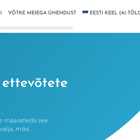
I
VÕTKE MEIEGA ÜHENDUST
EESTI KEEL (AI-TÕL
 ettevõtete
ge määratleda see
älja, miks.