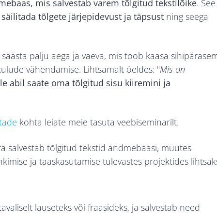
ebaas, mis salvestab varem tõlgitud tekstilõike
. See
l säilitada tõlgete järjepidevust ja täpsust
ning seega
id säästa palju aega ja vaeva, mis toob kaasa sihipärase
kulude vähendamise. Lihtsamalt öeldes: "
Mis on
le abil saate oma tõlgitud sisu kiiremini ja
stade
kohta leiate meie tasuta veebiseminarilt.
ra salvestab tõlgitud tekstid andmebaasi, muutes
kimise ja taaskasutamise tulevastes projektides lihtsak
valiselt lauseteks või fraasideks, ja salvestab need