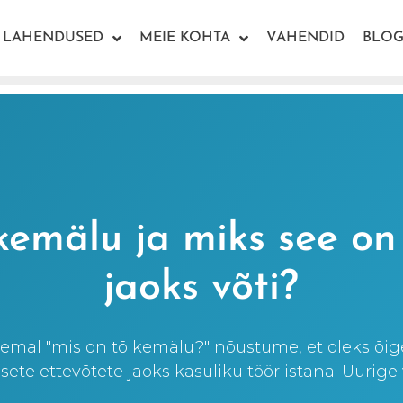
LAHENDUSED
MEIE KOHTA
VAHENDID
BLOG
kemälu ja miks see on
jaoks võti?
eemal "mis on tõlkemälu?" nõustume, et oleks õi
ete ettevõtete jaoks kasuliku tööriistana. Uurige v