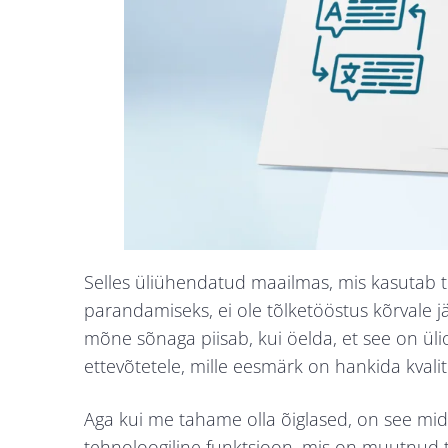
Selles üliühendatud maailmas, mis kasutab t
parandamiseks, ei ole tõlketööstus kõrvale j
mõne sõnaga piisab, kui öelda, et see on ülio
ettevõtetele, mille eesmärk on hankida kvali
Aga kui me tahame olla õiglased, on see mid
tehnoloogiline funktsioon, mis on muutnud tõ