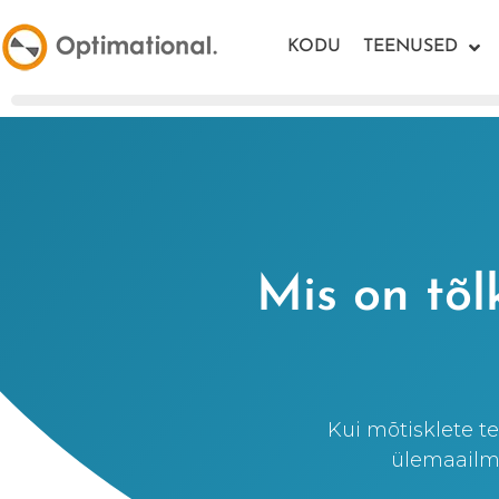
KODU
TEENUSED
Mis on tõl
Kui mõtisklete t
ülemaailms