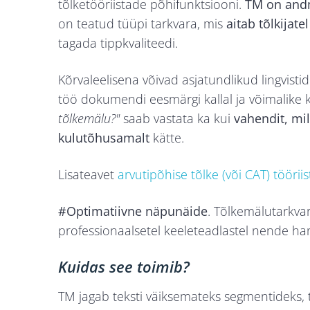
tõlketööriistade põhifunktsiooni.
TM on andm
on teatud tüüpi tarkvara, mis
aitab tõlkijate
tagada tippkvaliteedi.
Kõrvaleelisena võivad asjatundlikud lingvist
töö dokumendi eesmärgi kallal ja võimalike 
tõlkemälu?"
saab vastata ka kui
vahendit, mil
kulutõhusamalt
kätte.
Lisateavet
arvutipõhise tõlke (või CAT) töörii
#Optimatiivne näpunäide
. Tõlkemälutarkva
professionaalsetel keeleteadlastel nende han
Kuidas see toimib?
TM jagab teksti väiksemateks segmentideks, ta