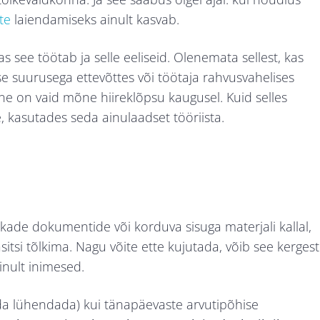
tte
laiendamiseks ainult kasvab.
as see töötab ja selle eeliseid. Olenemata sellest, kas
e suurusega ettevõttes või töötaja rahvusvahelises
ine on vaid mõne hiireklõpsu kaugusel. Kuid selles
, kasutades seda ainulaadset tööriista.
kade dokumentide või korduva sisuga materjali kallal,
äsitsi tõlkima. Nagu võite ette kujutada, võib see kergest
inult inimesed.
seda lühendada) kui tänapäevaste arvutipõhise