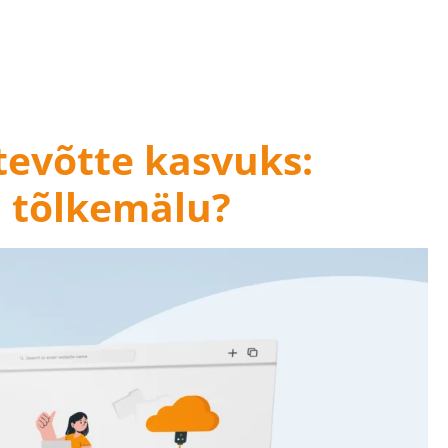
ttevõtte kasvuks:
 tõlkemälu?