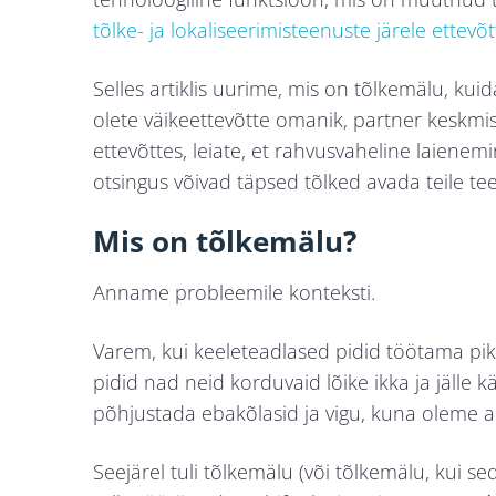
tõlke- ja lokaliseerimisteenuste järele ettevõ
Selles artiklis uurime, mis on tõlkemälu, kuid
olete väikeettevõtte omanik, partner keskmis
ettevõttes, leiate, et rahvusvaheline laienem
otsingus võivad täpsed tõlked avada teile tee
Mis on tõlkemälu?
Anname probleemile konteksti.
Varem, kui keeleteadlased pidid töötama pik
pidid nad neid korduvaid lõike ikka ja jälle k
põhjustada ebakõlasid ja vigu, kuna oleme a
Seejärel tuli tõlkemälu (või tõlkemälu, kui 