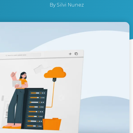
By
Silvi Nunez