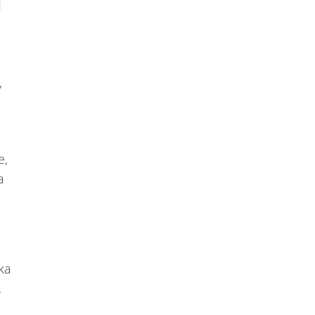
d
,
e,
a
ka
,