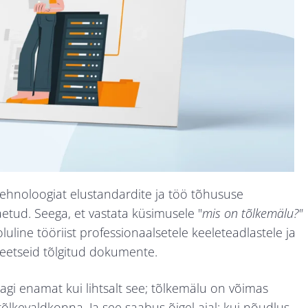
ehnoloogiat elustandardite ja töö tõhususe
äetud. Seega, et vastata küsimusele "
mis on tõlkemälu?"
luline tööriist professionaalsetele keeleteadlastele ja
teetseid tõlgitud dokumente.
agi enamat kui lihtsalt see; tõlkemälu on võimas
lkevaldkonna. Ja see saabus õigel ajal: kui nõudlus