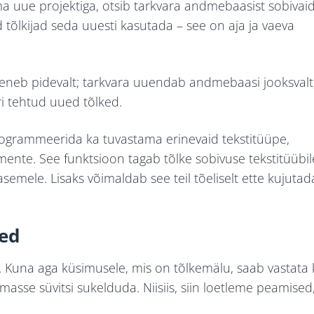
a uue projektiga, otsib tarkvara andmebaasist sobivai
 tõlkijad seda uuesti kasutada – see on aja ja vaeva
areneb pidevalt; tarkvara uuendab andmebaasi jooksvalt
ri tehtud uued tõlked.
programmeerida ka tuvastama erinevaid tekstitüüpe,
kumente. See funktsioon tagab tõlke sobivuse tekstitüübil
asemele. Lisaks võimaldab see teil tõeliselt ette kujutad
ed
t. Kuna aga küsimusele, mis on tõlkemälu, saab vastata 
masse süvitsi sukelduda. Niisiis, siin loetleme peamised