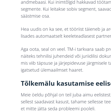
andmebaasi. Kui inimtõlgid hakkavad töötam
segmente. Kui leitakse sobiv segment, saavad
säästmise osa.
Hea uudis on ka see, et tööriist täieneb ja 
lisades automaatselt keeleteadlasest partne
Aga oota, seal on veel. TM-i tarkvara saab 
näiteks tehnilisi juhendeid või juriidilisi do
mis viib täpsuse ja järjepidevuse järgmisele t
igatsetud ülemaailmset haaret.
Tõlkemälu kasutamise eelis
Meie öeldu põhjal on teil juba aimu eelistes
sellest saadavast kasust, tahame sellesse tee
et mitte jätta seda probleemi pooleli.