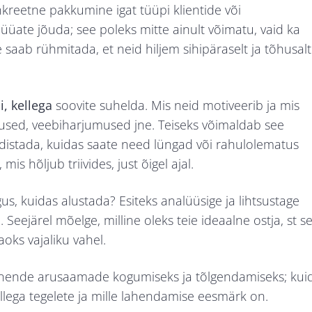
onkreetne pakkumine igat tüüpi klientide või
püüate jõuda; see poleks mitte ainult võimatu, vaid ka
 saab rühmitada, et neid hiljem sihipäraselt ja tõhusalt
, kellega
soovite suhelda. Mis neid motiveerib ja mis
adused, veebiharjumused jne. Teiseks võimaldab see
rdistada, kuidas saate need lüngad või rahulolematus
s hõljub triivides, just õigel ajal.
s, kuidas alustada? Esiteks analüüsige ja lihtsustage
eejärel mõelge, milline oleks teie ideaalne ostja, st se
aoks vajaliku vahel.
nende arusaamade kogumiseks ja tõlgendamiseks; kui
llega tegelete ja mille lahendamise eesmärk on.