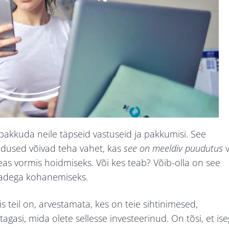
 pakkuda neile täpseid vastuseid ja pakkumisi. See
ndused võivad teha vahet, kas
see on meeldiv puudutus
v
as vormis hoidmiseks. Või kes teab? Võib-olla on see
dadega kohanemiseks.
s teil on, arvestamata, kes on teie sihtinimesed,
si, mida olete sellesse investeerinud. On tõsi, et ise