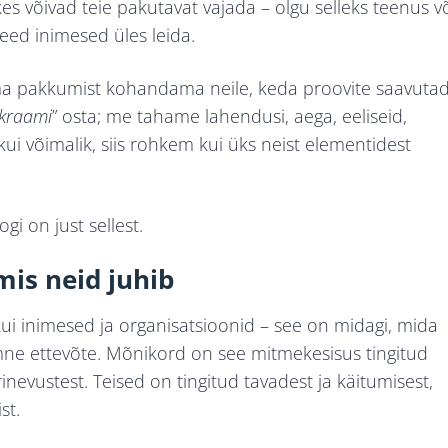
, kes võivad teie pakutavat vajada – olgu selleks teenus v
eed inimesed üles leida.
oma pakkumist kohandama neile, keda proovite saavutad
kraami
” osta; me tahame lahendusi, aega, eeliseid,
 Ja kui võimalik, siis rohkem kui üks neist elementidest
gi on just sellest.
mis neid juhib
i inimesed ja organisatsioonid – see on midagi, mida
lmne ettevõte. Mõnikord on see mitmekesisus tingitud
rinevustest. Teised on tingitud tavadest ja käitumisest,
ist.