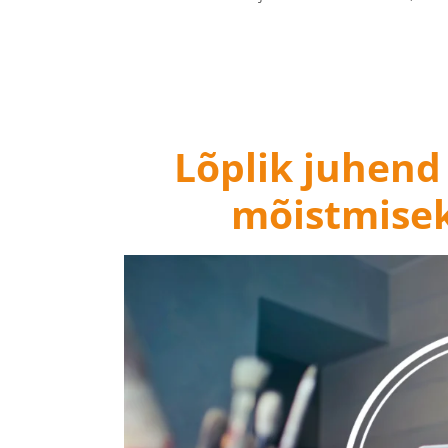
Lõplik juhend
mõistmisek