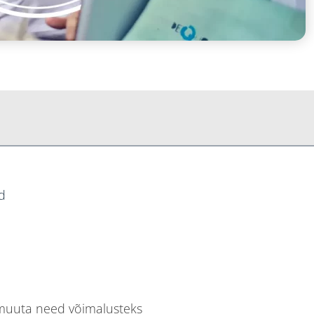
d
 muuta need võimalusteks