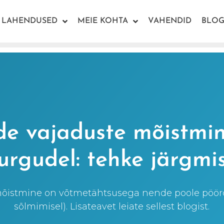
LAHENDUSED
MEIE KOHTA
VAHENDID
BLOG
ide vajaduste mõistmin
urgudel: tehke järgmi
mõistmine on võtmetähtsusega nende poole pöör
sõlmimisel). Lisateavet leiate sellest blogist.