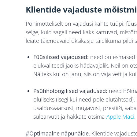
Klientide vajaduste mõistm
Põhimõtteliselt on vajadusi kahte tüüpi: füüs
selge, kuid sageli need kaks kattuvad, mistõt
leiate täiendavaid üksikasju täielikuma pildi 
Füüsilised vajadused:
need on esmased va
elukvaliteedi jaoks hädavajalik. Neil on
Näiteks kui on janu, siis on vaja vett ja k
Psühholoogilised vajadused:
need hõlma
oluliseks (isegi kui need pole elutähtsad
usaldusväärsust, mugavust, prestiiži, vaba
sülearvutit ja hakkate otsima
Apple Maci
.
#Optimaalne näpunäide
. Klientide vajadus