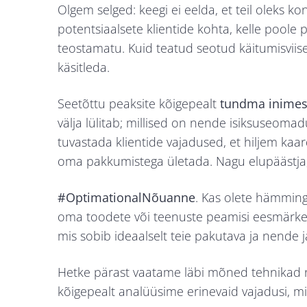
Olgem selged: keegi ei eelda, et teil oleks k
potentsiaalsete klientide kohta, kelle poole 
teostamatu. Kuid teatud seotud käitumisviise
käsitleda.
Seetõttu peaksite kõigepealt
tundma inimesi
välja lülitab; millised on nende isiksuseom
tuvastada klientide vajadused, et hiljem kaa
oma pakkumistega ületada. Nagu elupäästja, mi
#OptimationalNõuanne
. Kas olete hämmingu
oma toodete või teenuste peamisi eesmärke. S
mis sobib ideaalselt teie pakutava ja nende j
Hetke pärast vaatame läbi mõned tehnikad 
kõigepealt analüüsime erinevaid vajadusi, mi