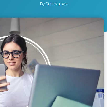
By
Silvi Nunez