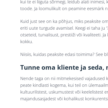
kui te ei liiguta sõrmegi, leidub alati inimesi
toode. Ja loomulikult on peamine eesmärk n
Kuid just see on ka põhjus, miks peaksite 
eriti uute turgude avamisel. Keegi ei taha ju “
otseteid, turvalisust, prestiiži või kvaliteeti.
kokku.
Niisiis, kuidas peaksite edasi toimima? See blo
Tunne oma kliente ja seda, 
Nende taga on nii mitmekesised vajadused ku
peate kindlasti kogema, kui teil on ülemaai
kultuurilistest, uskumustest või keelelistest e
majandusasjadest või kohalikust konkurents