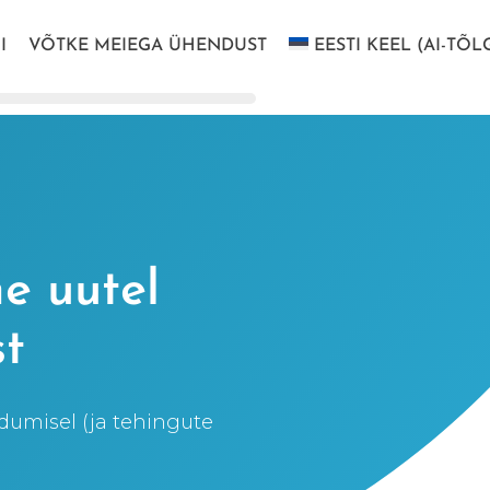
I
VÕTKE MEIEGA ÜHENDUST
EESTI KEEL (AI-TÕL
e uutel
st
dumisel (ja tehingute