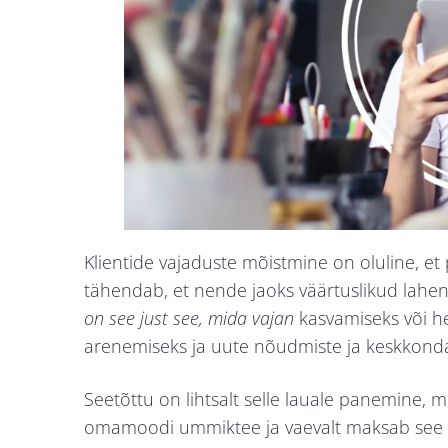
Klientide vajaduste mõistmine on oluline, et
tähendab, et nende jaoks väärtuslikud lahe
on see
just see, mida vajan
kasvamiseks või he
arenemiseks ja uute nõudmiste ja keskkon
Seetõttu on lihtsalt selle lauale panemine, mi
omamoodi ummiktee ja vaevalt maksab see taga