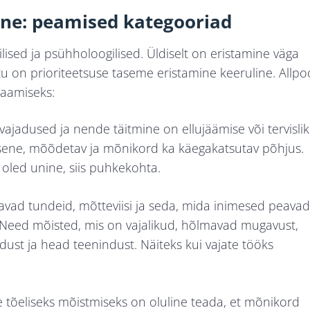
ine: peamised kategooriad
ilised ja psühholoogilised. Üldiselt on eristamine väga
tu on prioriteetsuse taseme eristamine keeruline. Allpo
saamiseks:
jadused ja nende täitmine on ellujäämise või tervisli
 otsene, mõõdetav ja mõnikord ka käegakatsutav põhjus.
ui oled unine, siis puhkekohta.
vad tundeid, mõtteviisi ja seda, mida inimesed peava
). Need mõisted, mis on vajalikud, hõlmavad mugavust,
dust ja head teenindust. Näiteks kui vajate tööks
te tõeliseks mõistmiseks on oluline teada, et mõnikord