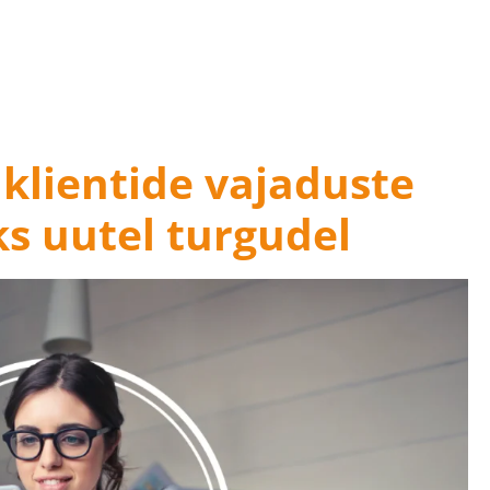
 klientide vajaduste
s uutel turgudel