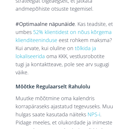
strateegiat õigeaegselt, et jätkata
andmepõhiste otsuste tegemisel.
#Optimaalne näpunäide
. Kas teadsite, et
umbes
52% klientidest on nõus kõrgema
klienditeeninduse
eest rohkem maksma?
Kui arvate, kui oluline on
tõlkida ja
lokaliseerida
oma KKK, vestlusrobotite
tugi ja kontaktteave, pole see arv sugugi
väike.
Mõõtke Regulaarselt Rahulolu
Muutke mõõtmine oma kalendris
korrapäraseks ajastatud tegevuseks. Muu
hulgas saate kasutada näiteks
NPS-i
.
Pidage meeles, et olukordade ja inimeste