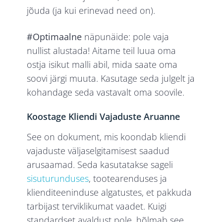
jõuda (ja kui erinevad need on).
#Optimaalne
näpunäide: pole vaja
nullist alustada! Aitame teil luua oma
ostja isikut malli abil, mida saate oma
soovi järgi muuta. Kasutage seda julgelt ja
kohandage seda vastavalt oma soovile.
Koostage Kliendi Vajaduste Aruanne
See on dokument, mis koondab kliendi
vajaduste väljaselgitamisest saadud
arusaamad. Seda kasutatakse sageli
sisuturunduses
, tootearenduses ja
klienditeeninduse algatustes, et pakkuda
tarbijast terviklikumat vaadet. Kuigi
standardset avaldust pole, hõlmab see