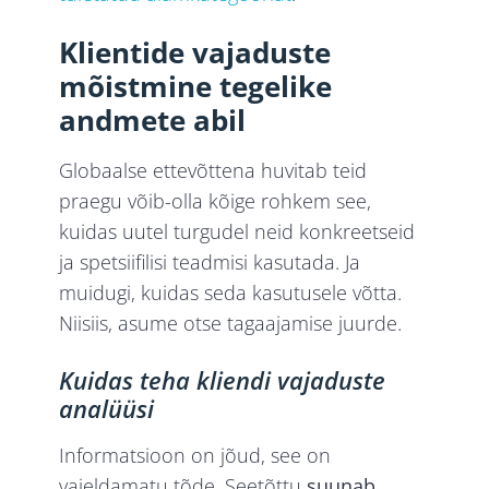
Klientide vajaduste
mõistmine tegelike
andmete abil
Globaalse ettevõttena huvitab teid
praegu võib-olla kõige rohkem see,
kuidas uutel turgudel neid konkreetseid
ja spetsiifilisi teadmisi kasutada. Ja
muidugi, kuidas seda kasutusele võtta.
Niisiis, asume otse tagaajamise juurde.
Kuidas teha kliendi vajaduste
analüüsi
Informatsioon on jõud, see on
vaieldamatu tõde. Seetõttu
suunab