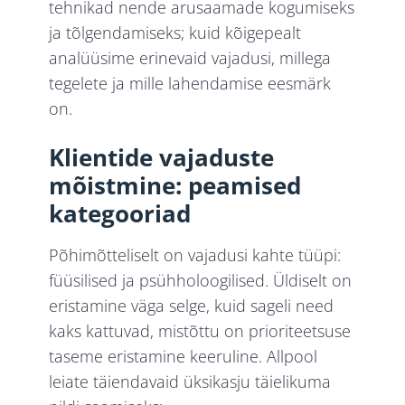
tehnikad nende arusaamade kogumiseks
ja tõlgendamiseks; kuid kõigepealt
analüüsime erinevaid vajadusi, millega
tegelete ja mille lahendamise eesmärk
on.
Klientide vajaduste
mõistmine: peamised
kategooriad
Põhimõtteliselt on vajadusi kahte tüüpi:
füüsilised ja psühholoogilised. Üldiselt on
eristamine väga selge, kuid sageli need
kaks kattuvad, mistõttu on prioriteetsuse
taseme eristamine keeruline. Allpool
leiate täiendavaid üksikasju täielikuma