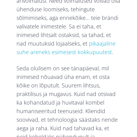
ärivõimalusi. Need võimalused võivad olla
ühenduse loomiseks, tehingute
sõlmimiseks, aga ennekõike… teie brändi
valivatele inimestele. Sa ei taha, et
inimesed lihtsalt ostaksid, sa tahad, et
nad muutuksid lojaalseks, et
pikaajaline
suhe areneks esimesest kokkupuutest
.
Seda olulisem on see tänapäeval, mil
inimesed nõuavad üha enam, et osta
kõike on lõputult. Suurem lihtsus,
praktilisus ja mugavus. Kuid nad otsivad
ka kohandatud ja huvitaval kombel
humaniseeritud teenuseid. Kliendid
soovivad, et tehnoloogia säästaks nende
aega ja raha. Kuid nad tahavad ka, et
neid koheldaks pühendunult ja