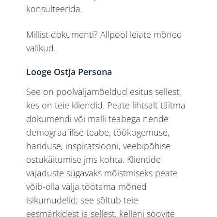
konsulteerida.
Millist dokumenti? Allpool leiate mõned
valikud.
Looge Ostja Persona
See on poolväljamõeldud esitus sellest,
kes on teie kliendid. Peate lihtsalt täitma
dokumendi või malli teabega nende
demograafilise teabe, töökogemuse,
hariduse, inspiratsiooni, veebipõhise
ostukäitumise jms kohta. Klientide
vajaduste sügavaks mõistmiseks peate
võib-olla välja töötama mõned
isikumudelid; see sõltub teie
eesmärkidest ja sellest, kelleni soovite