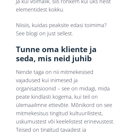
Ja kui võimalik, siis rohkem kui üks neist
elementidest kokku.
Niisiis, kuidas peaksite edasi toimima?
See blogi on just sellest.
Tunne oma kliente ja
seda, mis neid juhib
Nende taga on nii mitmekesised
vajadused kui inimesed ja
organisatsioonid – see on midagi, mida
peate kindlasti kogema, kui teil on
ülemaailmne ettevõte. Mõnikord on see
mitmekesisus tingitud kultuurilistest,
uskumustest või keelelistest erinevustest.
Teised on tingitud tavadest ja