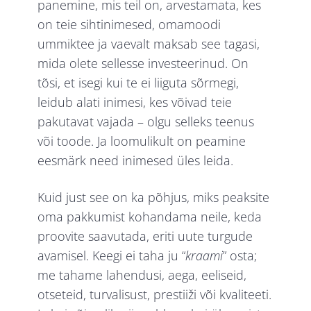
panemine, mis teil on, arvestamata, kes
on teie sihtinimesed, omamoodi
ummiktee ja vaevalt maksab see tagasi,
mida olete sellesse investeerinud. On
tõsi, et isegi kui te ei liiguta sõrmegi,
leidub alati inimesi, kes võivad teie
pakutavat vajada – olgu selleks teenus
või toode. Ja loomulikult on peamine
eesmärk need inimesed üles leida.
Kuid just see on ka põhjus, miks peaksite
oma pakkumist kohandama neile, keda
proovite saavutada, eriti uute turgude
avamisel. Keegi ei taha ju “
kraami
” osta;
me tahame lahendusi, aega, eeliseid,
otseteid, turvalisust, prestiiži või kvaliteeti.