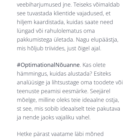
veebiharjumused jne. Teiseks võimaldab
see tuvastada klientide vajadused, et
hiljem kaardistada, kuidas saate need
lüngad või rahulolematus oma
pakkumistega ületada. Nagu elupäästja,
mis hõljub triivides, just õigel ajal.
#OptimationalNõuanne
. Kas olete
hämmingus, kuidas alustada? Esiteks
analüüsige ja lihtsustage oma toodete või
teenuste peamisi eesmärke. Seejärel
mõelge, milline oleks teie ideaalne ostja,
st see, mis sobib ideaalselt teie pakutava
ja nende jaoks vajaliku vahel.
Hetke pärast vaatame läbi mõned