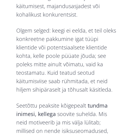
käitumisest, majandusasjadest või
kohalikust konkurentsist.
Olgem selged: keegi ei eelda, et teil oleks
konkreetne pakkumine igat tüüpi
klientide või potentsiaalsete klientide
kohta, kelle poole püüate jõuda; see
poleks mitte ainult võimatu, vaid ka
teostamatu. Kuid teatud seotud
käitumisviise saab rühmitada, et neid
hiljem sihipäraselt ja tõhusalt käsitleda.
Seetõttu peaksite kõigepealt
tundma
inimesi, kellega
soovite suhelda. Mis
neid motiveerib ja mis välja lülitab;
millised on nende isiksuseomadused,