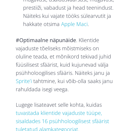
prestiiži, vabadust ja head teenindust.
Näiteks kui vajate tööks sülearvutit ja
hakkate otsima
Apple Maci
.
#Optimaalne näpunäide
. Klientide
vajaduste tõeliseks mõistmiseks on
oluline teada, et mõnikord tekivad juhid
füüsilisest sfäärist, kuid kujunevad välja
psühholoogilises sfääris. Näiteks janu ja
Sprite’i
tahtmine, kui võib-olla saaks janu
rahuldada isegi veega.
Lugege lisateavet selle kohta, kuidas
tuvastada klientide vajaduste tüüpe,
sisaldades 16 psühholoogilisest sfäärist
tuletatud alamkategooriat
.