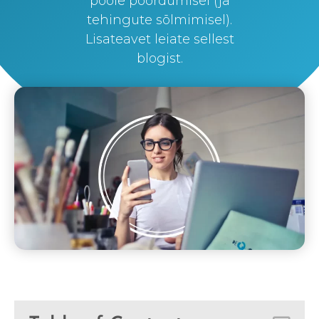
poole pöördumisel (ja
tehingute sõlmimisel).
Lisateavet leiate sellest
blogist.
By
Silvi Nunez