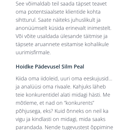
See võimaldab teil saada täpset teavet
oma potentsiaalsete klientide kohta
sihtturul. Saate näiteks juhuslikult ja
anonüümselt küsida erinevalt inimestelt.
Või võite usaldada ülesande täitmise ja
täpsete aruannete esitamise kohalikule
uurimisfirmale.
Hoidke Pädevusel Silm Peal
Kiida oma iidoleid, uuri oma eeskujusid…
ja analüüsi oma rivaale. Kahjuks läheb
teie konkurentidel alati midagi hästi. Me
mõtleme, et nad on “konkurents”
põhjusega, eks? Kuid õnneks on neil ka
vigu ja kindlasti on midagi, mida saaks
parandada. Nende tugevustest õppimine