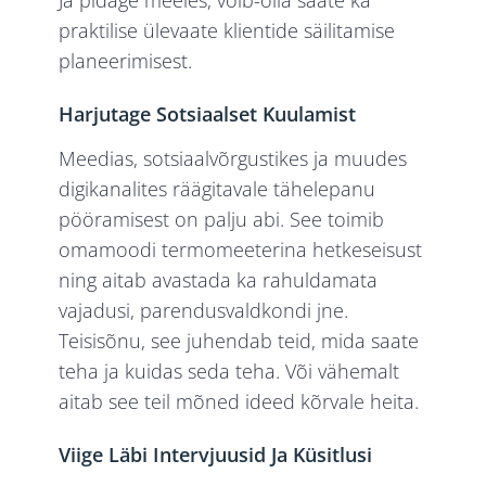
Ja pidage meeles, võib-olla saate ka
praktilise ülevaate klientide säilitamise
planeerimisest.
Harjutage Sotsiaalset Kuulamist
Meedias, sotsiaalvõrgustikes ja muudes
digikanalites räägitavale tähelepanu
pööramisest on palju abi. See toimib
omamoodi termomeeterina hetkeseisust
ning aitab avastada ka rahuldamata
vajadusi, parendusvaldkondi jne.
Teisisõnu, see juhendab teid, mida saate
teha ja kuidas seda teha. Või vähemalt
aitab see teil mõned ideed kõrvale heita.
Viige Läbi Intervjuusid Ja Küsitlusi