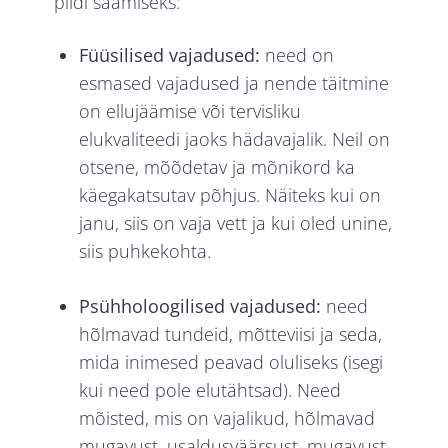
pildi saamiseks:
Füüsilised vajadused:
need on
esmased vajadused ja nende täitmine
on ellujäämise või tervisliku
elukvaliteedi jaoks hädavajalik. Neil on
otsene, mõõdetav ja mõnikord ka
käegakatsutav põhjus. Näiteks kui on
janu, siis on vaja vett ja kui oled unine,
siis puhkekohta.
Psühholoogilised vajadused:
need
hõlmavad tundeid, mõtteviisi ja seda,
mida inimesed peavad oluliseks (isegi
kui need pole elutähtsad). Need
mõisted, mis on vajalikud, hõlmavad
mugavust, usaldusväärsust, mugavust,