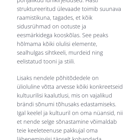
struktureeritud ülevaade toimib suunava
raamistikuna, tagades, et kõik
sidusrühmad on ootuste ja
eesmärkidega kooskõlas. See peaks
hõlmama kõiki olulisi elemente,
sealhulgas sihtkeeli, murdeid ning
eelistatud tooni ja stiili.
Lisaks nendele põhitõdedele on
ülioluline võtta arvesse kõiki konkreetseid
kultuurilisi kaalutlusi, mis on vajalikud
brändi sõnumi tõhusaks edastamiseks.
Igal keelel ja kultuuril on oma nüansid, nii
et nende selge sõnastamine võimaldab
teie keeleteenuse pakkujal oma
lähenemisviisi täpselt kohandada.