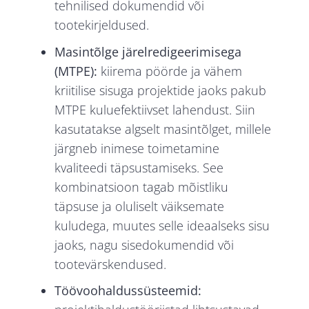
tehnilised dokumendid või
tootekirjeldused.
Masintõlge järelredigeerimisega
(MTPE):
kiirema pöörde ja vähem
kriitilise sisuga projektide jaoks pakub
MTPE kuluefektiivset lahendust. Siin
kasutatakse algselt masintõlget, millele
järgneb inimese toimetamine
kvaliteedi täpsustamiseks. See
kombinatsioon tagab mõistliku
täpsuse ja oluliselt väiksemate
kuludega, muutes selle ideaalseks sisu
jaoks, nagu sisedokumendid või
tootevärskendused.
Töövoohaldussüsteemid: