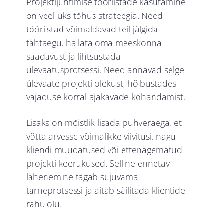
Projektijuhtimise tööriistade kasutamine
on veel üks tõhus strateegia. Need
tööriistad võimaldavad teil jälgida
tähtaegu, hallata oma meeskonna
saadavust ja lihtsustada
ülevaatusprotsessi. Need annavad selge
ülevaate projekti olekust, hõlbustades
vajaduse korral ajakavade kohandamist.
Lisaks on mõistlik lisada puhveraega, et
võtta arvesse võimalikke viivitusi, nagu
kliendi muudatused või ettenägematud
projekti keerukused. Selline ennetav
lähenemine tagab sujuvama
tarneprotsessi ja aitab säilitada klientide
rahulolu.