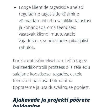
Looge klientide tagasiside ahelad:
regulaarne tagasiside küsimine
võimaldab teil teha vajalikke täiustusi
ja kohandada oma teenuseid
vastavalt kliendi muutuvatele
vajadustele, soodustades pikaajalist
rahulolu.
Konkurentsivõimelisel turul võib tugev
kvaliteedikontrolli protsess olla teie edu
salajane koostisosa, tagades, et teie
teenused paistavad silma oma
tipptaseme ja usaldusväärsuse poolest.
Ajakavade ja projekti pöörete
haldamine