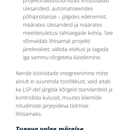
projektihaldustööriistad lihtsustavad
ülesandeid, automatiseerides
põhiprotsesse – jälgides edenemist,
määrates ülesandeid ja määrates
meeldetuletusi tähtaegade kohta. See
võimaldab lihtsamat projekti
järelevalvet, vältida viivitusi ja tagada
iga sammu tõrgeteta käsitlemine.
Nende tööriistade integreerimine mitte
ainult ei suurenda tootlikkust, vaid aitab
ka LSP-del järgida kõrgeid standardeid ja
kontrollida kulusid, muutes klientide
nõudmiste järjepideva täitmise
lihtsamaks.
Tugeva valge märgise