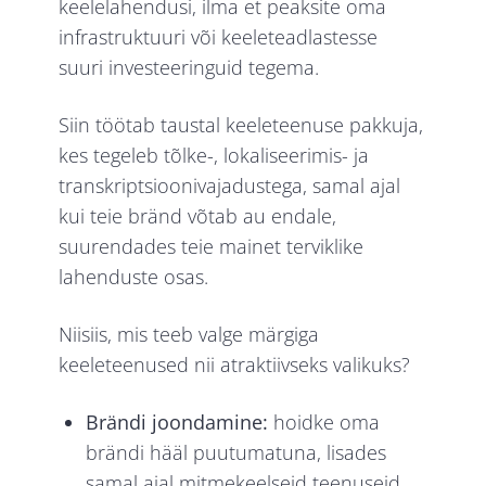
keelelahendusi, ilma et peaksite oma
infrastruktuuri või keeleteadlastesse
suuri investeeringuid tegema.
Siin töötab taustal keeleteenuse pakkuja,
kes tegeleb tõlke-, lokaliseerimis- ja
transkriptsioonivajadustega, samal ajal
kui teie bränd võtab au endale,
suurendades teie mainet terviklike
lahenduste osas.
Niisiis, mis teeb valge märgiga
keeleteenused nii atraktiivseks valikuks?
Brändi joondamine:
hoidke oma
brändi hääl puutumatuna, lisades
samal ajal mitmekeelseid teenuseid,