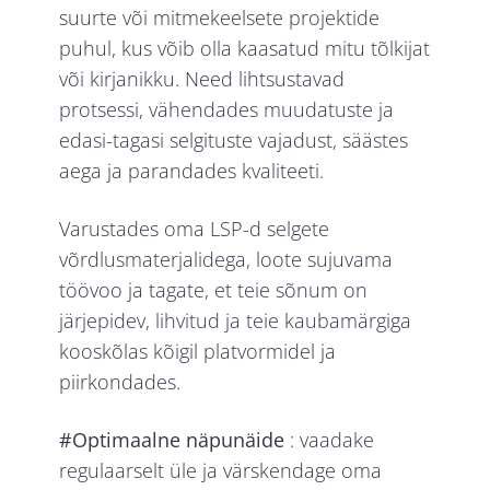
suurte või mitmekeelsete projektide
puhul, kus võib olla kaasatud mitu tõlkijat
või kirjanikku. Need lihtsustavad
protsessi, vähendades muudatuste ja
edasi-tagasi selgituste vajadust, säästes
aega ja parandades kvaliteeti.
Varustades oma LSP-d selgete
võrdlusmaterjalidega, loote sujuvama
töövoo ja tagate, et teie sõnum on
järjepidev, lihvitud ja teie kaubamärgiga
kooskõlas kõigil platvormidel ja
piirkondades.
#Optimaalne näpunäide
: vaadake
regulaarselt üle ja värskendage oma