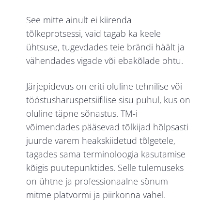
See mitte ainult ei kiirenda
tõlkeprotsessi, vaid tagab ka keele
ühtsuse, tugevdades teie brändi häält ja
vähendades vigade või ebakõlade ohtu.
Järjepidevus on eriti oluline tehnilise või
tööstusharuspetsiifilise sisu puhul, kus on
oluline täpne sõnastus. TM-i
võimendades pääsevad tõlkijad hõlpsasti
juurde varem heakskiidetud tõlgetele,
tagades sama terminoloogia kasutamise
kõigis puutepunktides. Selle tulemuseks
on ühtne ja professionaalne sõnum
mitme platvormi ja piirkonna vahel.