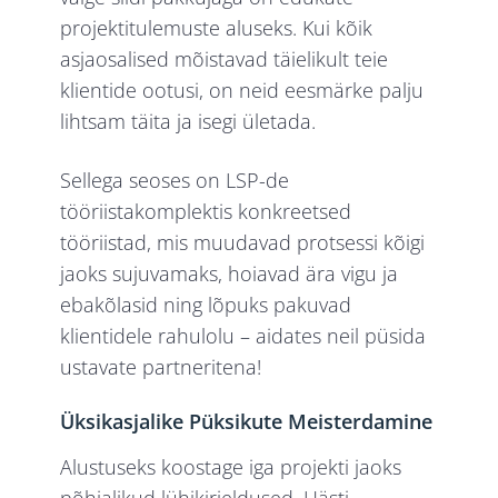
projektitulemuste aluseks. Kui kõik
asjaosalised mõistavad täielikult teie
klientide ootusi, on neid eesmärke palju
lihtsam täita ja isegi ületada.
Sellega seoses on LSP-de
tööriistakomplektis konkreetsed
tööriistad, mis muudavad protsessi kõigi
jaoks sujuvamaks, hoiavad ära vigu ja
ebakõlasid ning lõpuks pakuvad
klientidele rahulolu – aidates neil püsida
ustavate partneritena!
Üksikasjalike Püksikute Meisterdamine
Alustuseks koostage iga projekti jaoks
põhjalikud lühikirjeldused. Hästi