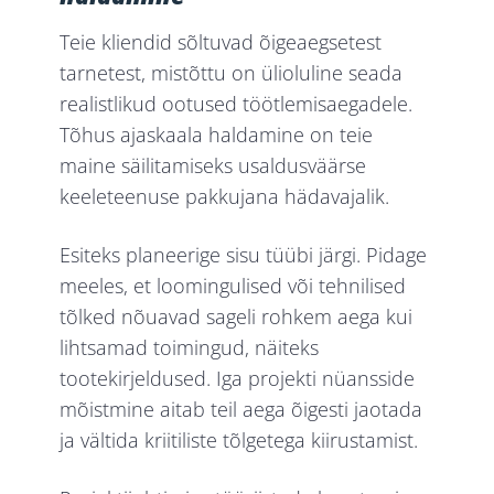
Teie kliendid sõltuvad õigeaegsetest
tarnetest, mistõttu on ülioluline seada
realistlikud ootused töötlemisaegadele.
Tõhus ajaskaala haldamine on teie
maine säilitamiseks usaldusväärse
keeleteenuse pakkujana hädavajalik.
Esiteks planeerige sisu tüübi järgi. Pidage
meeles, et loomingulised või tehnilised
tõlked nõuavad sageli rohkem aega kui
lihtsamad toimingud, näiteks
tootekirjeldused. Iga projekti nüansside
mõistmine aitab teil aega õigesti jaotada
ja vältida kriitiliste tõlgetega kiirustamist.