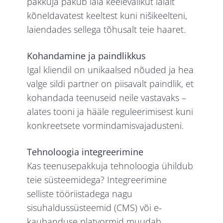
pakkuja pakub laia keelevalikut laialt
kõneldavatest keeltest kuni nišikeelteni,
laiendades sellega tõhusalt teie haaret.
Kohandamine ja paindlikkus
Igal kliendil on unikaalsed nõuded ja hea
valge sildi partner on piisavalt paindlik, et
kohandada teenuseid neile vastavaks –
alates tooni ja hääle reguleerimisest kuni
konkreetsete vormindamisvajadusteni.
Tehnoloogia integreerimine
Kas teenusepakkuja tehnoloogia ühildub
teie süsteemidega? Integreerimine
selliste tööriistadega nagu
sisuhaldussüsteemid (CMS) või e-
kaubanduse platvormid muudab