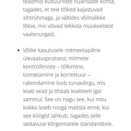
teadmisi kultuuriliste nüansside kohta,
tagades, et teie tõlked kajastuvad
sihtrühmaga, ja vältides võimalikke
lõkse, mis võivad tekkida muukeelsest
vaatenurgast.
Võtke kasutusele mitmeetapiline
ülevaatusprotsess: mitmete
kontrollimiste – tõlkimine,
toimetamine ja korrektuur –
rakendamine loob turvavõrgu, mis
leiab vead ja tõstab kvaliteeti igal
sammul. See on nagu see, kui mitu
kokka laseb rooga maitsta enne, kui
see köögist lahkub, tagades selle
vastavuse kõrgeimatele standarditele.