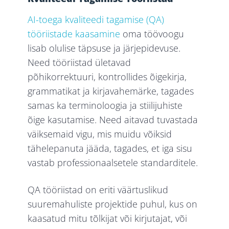
AI-toega kvaliteedi tagamise (QA)
tööriistade kaasamine
oma töövoogu
lisab olulise täpsuse ja järjepidevuse.
Need tööriistad ületavad
põhikorrektuuri, kontrollides õigekirja,
grammatikat ja kirjavahemärke, tagades
samas ka terminoloogia ja stiilijuhiste
õige kasutamise. Need aitavad tuvastada
väiksemaid vigu, mis muidu võiksid
tähelepanuta jääda, tagades, et iga sisu
vastab professionaalsetele standarditele.
QA tööriistad on eriti väärtuslikud
suuremahuliste projektide puhul, kus on
kaasatud mitu tõlkijat või kirjutajat, või