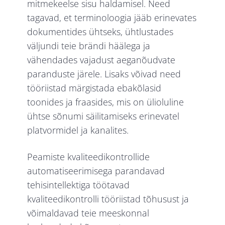
mitmekeelse sisu haldamisel. Need
tagavad, et terminoloogia jääb erinevates
dokumentides ühtseks, ühtlustades
väljundi teie brändi häälega ja
vähendades vajadust aeganõudvate
paranduste järele. Lisaks võivad need
tööriistad märgistada ebakõlasid
toonides ja fraasides, mis on ülioluline
ühtse sõnumi säilitamiseks erinevatel
platvormidel ja kanalites.
Peamiste kvaliteedikontrollide
automatiseerimisega parandavad
tehisintellektiga töötavad
kvaliteedikontrolli tööriistad tõhusust ja
võimaldavad teie meeskonnal