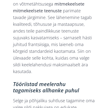
on võtmetähtsusega
mitmekeelsete
mitmekeelsete teenuste
parimate
tavade järgimine. See lähenemine tagab
kvaliteedi, tõhususe ja mastaapsuse,
andes teile paindlikkuse teenuste
sujuvaks kasvatamiseks – sarnaselt hästi
juhitud frantsiisiga, mis laieneb oma
kõrgeid standardeid kaotamata. Siin on
ülevaade selle kohta, kuidas oma valge
sildi keelelahendusi maksimaalselt ära
kasutada.
Tööriistad meelerahu
tagamiseks allhanke puhul
Selge ja põhjaliku suhtluse tagamine oma
valge sildi pakkujaga on edukate