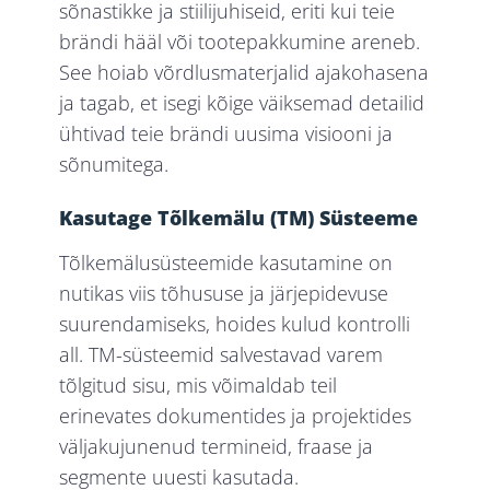
sõnastikke ja stiilijuhiseid, eriti kui teie
brändi hääl või tootepakkumine areneb.
See hoiab võrdlusmaterjalid ajakohasena
ja tagab, et isegi kõige väiksemad detailid
ühtivad teie brändi uusima visiooni ja
sõnumitega.
Kasutage Tõlkemälu (TM) Süsteeme
Tõlkemälusüsteemide kasutamine on
nutikas viis tõhususe ja järjepidevuse
suurendamiseks, hoides kulud kontrolli
all. TM-süsteemid salvestavad varem
tõlgitud sisu, mis võimaldab teil
erinevates dokumentides ja projektides
väljakujunenud termineid, fraase ja
segmente uuesti kasutada.