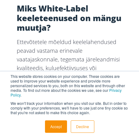
Miks White-Label
keeleteenused on mängu
muutja?
Ettevõtetele mõeldud keelelahendused
peavad vastama erinevale
vaatajaskonnale, tegemata järeleandmisi
kvaliteedis, kuluefektiivsuses või
kaubamärgi terviklikkuses. White Label
This website stores cookies on your computer. These cookies are
used to improve your website experience and provide more
mitmekeelsed teenused pakuvad
personalized services to you, both on this website and through other
media. To find out more about the cookies we use, see our
Privacy
ideaalset viisi nende nõudmiste
Policy
.
täitmiseks. Kogenud keeleteenuse
We won't track your information when you visit our site. But in order to
comply with your preferences, we'll have to use just one tiny cookie so
pakkujaga koostööd tehes saate oma
that you're not asked to make this choice again.
kaubamärgi all pakkuda esmaklassilisi
Accept
Decline
keelelahendusi, ilma et oleks vaja luua
ettevõttesisest keelemeeskonda.