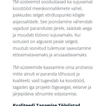
TM-süsteemid soodustavad ka sujuvamat
koostööd meeskonnaliikmete vahel,
pakkudes selget võrdluspunkti kõigile
asjaosalistele. See joondamine vähendab
vajadust paranduste järele, säästab aega
ja muudab töövoo sujuvamaks. Kui
ootused on algusest peale selged,
muutub soovitud tulemuse saavutamine
etteaimatavamaks ja arusaadavamaks.
TM-süsteemide kaasamine oma protsessi
mitte ainult ei paranda tõhusust ja
kvaliteeti, vaid tugevdab ka koostööd,
tagades iga projekti õigeaegse, eelarve ja
järjepideva sõnumite edastamise.
Kvaliteedi Tagamise Tööriistad