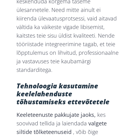
keskenduda kõrgema taseme
ülesannetele. Need mitte ainult ei
kiirenda ülevaatusprotsessi, vaid aitavad
vältida ka väikeste vigade libisemist,
kaitstes teie sisu üldist kvaliteeti. Nende
tööriistade integreerimine tagab, et teie
lõpptulemus on lihvitud, professionaalne
ja vastavuses teie kaubamärgi
standarditega.
Tehnoloogia kasutamine
keelelahenduste
tõhustamiseks ettevõtetele
Keeleteenuste pakkujate jaoks,
kes
soovivad tellida ja laiendada
valgete
siltide tõlketeenuseid
, võib õige