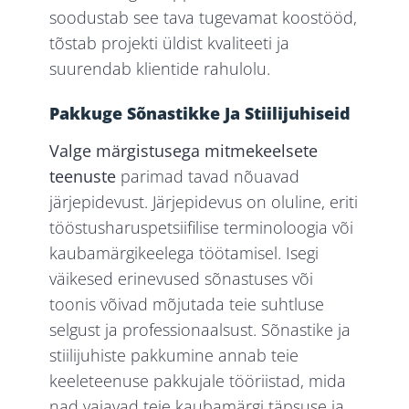
soodustab see tava tugevamat koostööd,
tõstab projekti üldist kvaliteeti ja
suurendab klientide rahulolu.
Pakkuge Sõnastikke Ja Stiilijuhiseid
Valge märgistusega mitmekeelsete
teenuste
parimad tavad nõuavad
järjepidevust. Järjepidevus on oluline, eriti
tööstusharuspetsiifilise terminoloogia või
kaubamärgikeelega töötamisel. Isegi
väikesed erinevused sõnastuses või
toonis võivad mõjutada teie suhtluse
selgust ja professionaalsust. Sõnastike ja
stiilijuhiste pakkumine annab teie
keeleteenuse pakkujale tööriistad, mida
nad vajavad teie kaubamärgi täpsuse ja