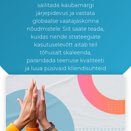
säilitada kaubamärgi
järjepidevus ja vastata
globaalse vaatajaskonna
nõudmistele. Siit saate teada,
kuidas nende strateegiate
kasutuselevõtt aitab teil
tõhusalt skaleerida,
parandada teenuse kvaliteeti
ja luua püsivaid kliendisuhteid
mitmel turul.
By
Silvi Nunez