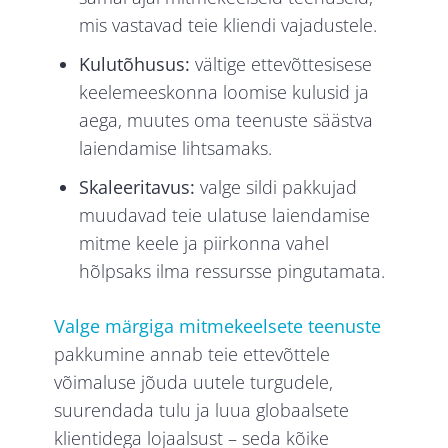
mis vastavad teie kliendi vajadustele.
Kulutõhusus:
vältige ettevõttesisese
keelemeeskonna loomise kulusid ja
aega, muutes oma teenuste säästva
laiendamise lihtsamaks.
Skaleeritavus:
valge sildi pakkujad
muudavad teie ulatuse laiendamise
mitme keele ja piirkonna vahel
hõlpsaks ilma ressursse pingutamata.
Valge märgiga mitmekeelsete teenuste
pakkumine annab teie ettevõttele
võimaluse jõuda uutele turgudele,
suurendada tulu ja luua globaalsete
klientidega lojaalsust – seda kõike