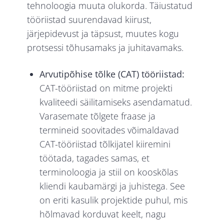
tehnoloogia muuta olukorda. Täiustatud
tööriistad suurendavad kiirust,
järjepidevust ja täpsust, muutes kogu
protsessi tõhusamaks ja juhitavamaks.
Arvutipõhise tõlke (CAT) tööriistad:
CAT-tööriistad on mitme projekti
kvaliteedi säilitamiseks asendamatud.
Varasemate tõlgete fraase ja
termineid soovitades võimaldavad
CAT-tööriistad tõlkijatel kiiremini
töötada, tagades samas, et
terminoloogia ja stiil on kooskõlas
kliendi kaubamärgi ja juhistega. See
on eriti kasulik projektide puhul, mis
hõlmavad korduvat keelt, nagu