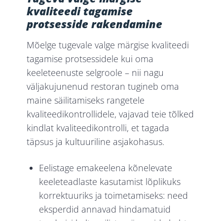
kvaliteedi tagamise
protsesside rakendamine
Mõelge tugevale valge märgise kvaliteedi
tagamise protsessidele kui oma
keeleteenuste selgroole – nii nagu
väljakujunenud restoran tugineb oma
maine säilitamiseks rangetele
kvaliteedikontrollidele, vajavad teie tõlked
kindlat kvaliteedikontrolli, et tagada
täpsus ja kultuuriline asjakohasus.
Eelistage emakeelena kõnelevate
keeleteadlaste kasutamist lõplikuks
korrektuuriks ja toimetamiseks: need
eksperdid annavad hindamatuid