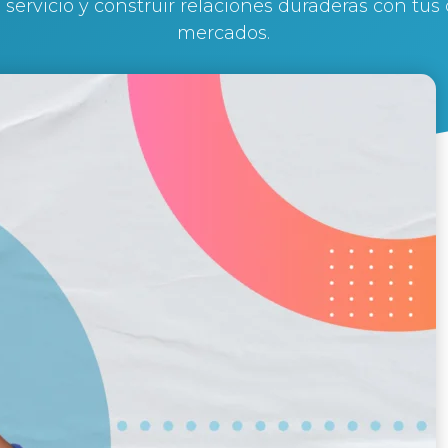
 servicio y construir relaciones duraderas con tus
mercados.
By
Silvi Nunez