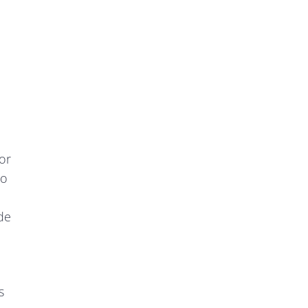
or
to
 de
s