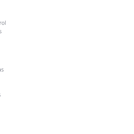
rol
s
as
s