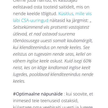
eelistavad osta tooteid saitidelt, mis on
nende keelde tõlgitud.
Küsitlus, mille viis
läbi
CSA-uuringud
näitasid ka järgmist: „
Seitsekümmend viis protsenti vastajatest
ütlevad, et nad ostavad suurema
tõenäosusega uuesti samalt kaubamärgilt,
kui klienditeenindus on nende keeles. See
eelistus on tugevaim nende seas, kellel on
vähem inglise keele oskust.
Kuid isegi 60%
neist, kes on kõige kindlamad inglise keelt
lugedes, pooldavad klienditeenindus nende
keeles.
#Optimaalne näpunäide
: kui soovite, et
inimesed teie teenuseid ostaksid,
külastage oma veebisaiti uuesti ja lugege