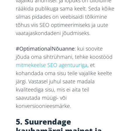
vajaliku andmisel. Ja lõpuks on ülioluline
rääkida publikuga sama keelt. Seda kõike
silmas pidades on veebisaidi tõlkimine
tõhus viis SEO optimeerimiseks ja uute
vaatajaskondadeni jõudmiseks.
#OptimationalNõuanne
: kui soovite
jõuda oma sihtrühmani, tehke koostööd
mitmekeelse SEO agentuuriga
, et
kohandada oma sisu teile vajalike keelte
järgi. Vastasel juhul saate madala
kvaliteediga sisu, mis ei aita teil
saavutada müügi- või
konversioonieesmärke.
5. Suurendage
kaubamärgi mainet ja