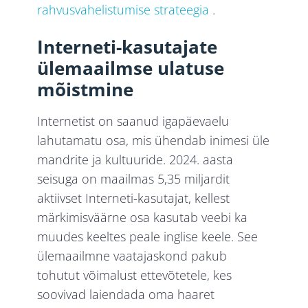
rahvusvahelistumise strateegia
.
Interneti-kasutajate
ülemaailmse ulatuse
mõistmine
Internetist on saanud igapäevaelu
lahutamatu osa, mis ühendab inimesi üle
mandrite ja kultuuride. 2024. aasta
seisuga on maailmas 5,35 miljardit
aktiivset Interneti-kasutajat, kellest
märkimisväärne osa kasutab veebi ka
muudes keeltes peale inglise keele. See
ülemaailmne vaatajaskond pakub
tohutut võimalust ettevõtetele, kes
soovivad laiendada oma haaret