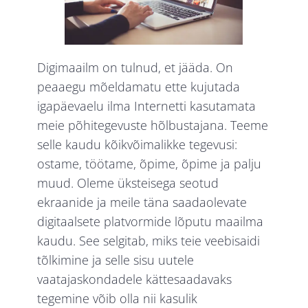
Digimaailm on tulnud, et jääda. On
peaaegu mõeldamatu ette kujutada
igapäevaelu ilma Internetti kasutamata
meie põhitegevuste hõlbustajana. Teeme
selle kaudu kõikvõimalikke tegevusi:
ostame, töötame, õpime, õpime ja palju
muud. Oleme üksteisega seotud
ekraanide ja meile täna saadaolevate
digitaalsete platvormide lõputu maailma
kaudu. See selgitab, miks teie veebisaidi
tõlkimine ja selle sisu uutele
vaatajaskondadele kättesaadavaks
tegemine võib olla nii kasulik