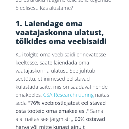
5 eelisest. Kas alustame?
1. Laiendage oma
vaatajaskonna ulatust,
tõlkides oma veebisaidi
Kui tõlgite oma veebisaidi erinevatesse
keeltesse, saate laiendada oma
vaatajaskonna ulatust. See juhtub
seetõttu, et inimesed eelistavad
külastada saite, mis on saadaval nende
emakeeles.
CSA Researchi uuring
näitas
seda
"76% veebiostlejatest eelistavad
osta tooteid oma emakeeles
." Samal
ajal näitas see järgmist: „
60% ostavad
harva või mitte kunagi ainult