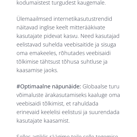
kodumaistest turgudest kaugemale.
Ülemaailmsed internetikasutustrendid
näitavad inglise keelt mitterääkivate
kasutajate pidevat kasvu. Need kasutajad
eelistavad suhelda veebisaitide ja sisuga
oma emakeeles, rõhutades veebisaidi
tõlkimise tähtsust tõhusa suhtluse ja
kaasamise jaoks.
#Optimaalne näpunäide:
Globaalse turu
võimaluste ärakasutamiseks kaaluge oma
veebisaidi tõlkimist, et rahuldada
erinevaid keelelisi eelistusi ja suurendada
kasutajate kaasamist.
Selles artiklis räägime teile selle tegemise