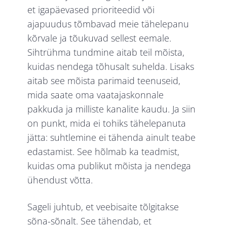
et igapäevased prioriteedid või
ajapuudus tõmbavad meie tähelepanu
kõrvale ja tõukuvad sellest eemale.
Sihtrühma tundmine aitab teil mõista,
kuidas nendega tõhusalt suhelda. Lisaks
aitab see mõista parimaid teenuseid,
mida saate oma vaatajaskonnale
pakkuda ja milliste kanalite kaudu. Ja siin
on punkt, mida ei tohiks tähelepanuta
jätta: suhtlemine ei tähenda ainult teabe
edastamist. See hõlmab ka teadmist,
kuidas oma publikut mõista ja nendega
ühendust võtta.
Sageli juhtub, et veebisaite tõlgitakse
sõna-sõnalt. See tähendab, et