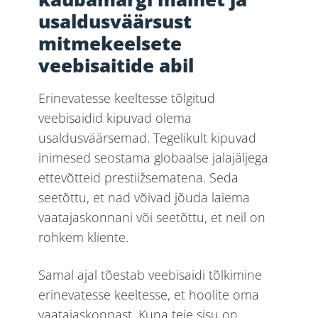
usaldusväärsust
mitmekeelsete
veebisaitide abil
Erinevatesse keeltesse tõlgitud
veebisaidid kipuvad olema
usaldusväärsemad. Tegelikult kipuvad
inimesed seostama globaalse jalajäljega
ettevõtteid prestiižsematena. Seda
seetõttu, et nad võivad jõuda laiema
vaatajaskonnani või seetõttu, et neil on
rohkem kliente.
Samal ajal tõestab veebisaidi tõlkimine
erinevatesse keeltesse, et hoolite oma
vaatajaskonnast. Kuna teie sisu on