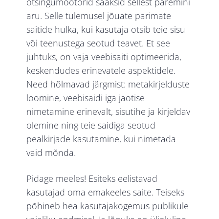
otsingumootorid saaksid sellest paremini
aru. Selle tulemusel jõuate parimate
saitide hulka, kui kasutaja otsib teie sisu
või teenustega seotud teavet. Et see
juhtuks, on vaja veebisaiti optimeerida,
keskendudes erinevatele aspektidele.
Need hõlmavad järgmist: metakirjelduste
loomine, veebisaidi iga jaotise
nimetamine erinevalt, sisutihe ja kirjeldav
olemine ning teie saidiga seotud
pealkirjade kasutamine, kui nimetada
vaid mõnda.
Pidage meeles! Esiteks eelistavad
kasutajad oma emakeeles saite. Teiseks
põhineb hea kasutajakogemus publikule