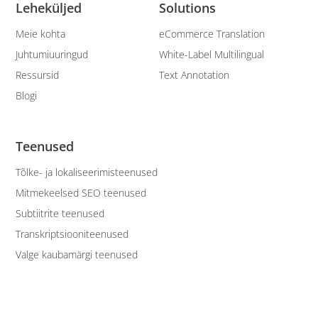
Leheküljed
Solutions
Meie kohta
eCommerce Translation
Juhtumiuuringud
White-Label Multilingual
Ressursid
Text Annotation
Blogi
Teenused
Tõlke- ja lokaliseerimisteenused
Mitmekeelsed SEO teenused
Subtiitrite teenused
Transkriptsiooniteenused
Valge kaubamärgi teenused