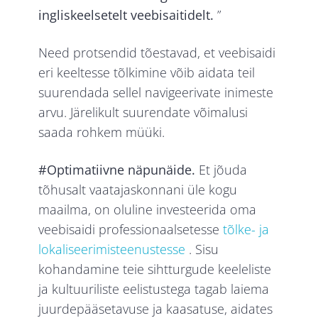
ingliskeelsetelt veebisaitidelt.
”
Need protsendid tõestavad, et veebisaidi
eri keeltesse tõlkimine võib aidata teil
suurendada sellel navigeerivate inimeste
arvu. Järelikult suurendate võimalusi
saada rohkem müüki.
#Optimatiivne näpunäide.
Et jõuda
tõhusalt vaatajaskonnani üle kogu
maailma, on oluline investeerida oma
veebisaidi professionaalsetesse
tõlke- ja
lokaliseerimisteenustesse
. Sisu
kohandamine teie sihtturgude keeleliste
ja kultuuriliste eelistustega tagab laiema
juurdepääsetavuse ja kaasatuse, aidates