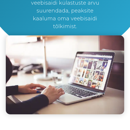
veebisaidi külastuste arvu
suurendada, peaksite
kaaluma oma veebisaidi
tõlkimist.
By
Silvi Nunez