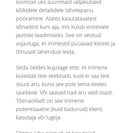
loomisel üks suurimaid väljakutseid
kõikidele detailidele tähelepanu
pööramine. Alates kasutatavatest
sõnadest kuni aja, mis kulub erinevate
jaotiste laadimiseks. See on seotud
asjaoluga, et inimesed püüavad kiiresti ja
tõhusalt lahendusi leida.
Seda öeldes kujutage ette, et inimene
külastab teie veebisaiti, kuid ei saa teie
sisust aru, kuna see pole tema keeles
saadaval. Või saavad nad aru vaid osast.
Tõenäoliselt on see inimene
potentsiaalne (kuid kadunud) klient,
kasutaja või lugeja.
Oleme juba näinud, et kasutajad