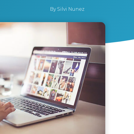
By
Silvi Nunez