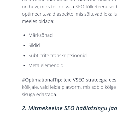
on huvi, miks teil on vaja SEO tõlketeenuseid
optimeeritavaid aspekte, mis sõltuvad lokal
meeles pidada:
Märksõnad
Sildid
Subtiitrite transkriptsioonid
Meta elemendid
#OptimationalTip: teie VSEO strateegia
ees
kõikjale, vaid leida platvorm, mis sobib kõi
sisuga edastada.
2. Mitmekeelne SEO häälotsingu
ja