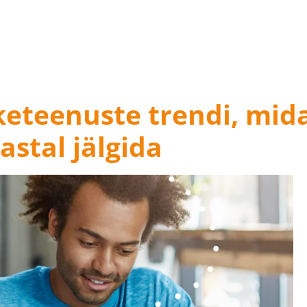
keteenuste trendi, mid
astal jälgida