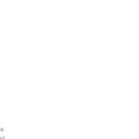
s
e.
il