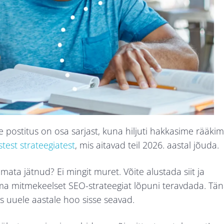
see postitus on osa sarjast, kuna hiljuti hakkasime rääki
test strateegiatest
, mis aitavad teil 2026. aastal jõuda.
ata jätnud? Ei mingit muret. Võite alustada siit ja
ma mitmekeelset SEO-strateegiat lõpuni teravdada. Tä
s uuele aastale hoo sisse seavad.