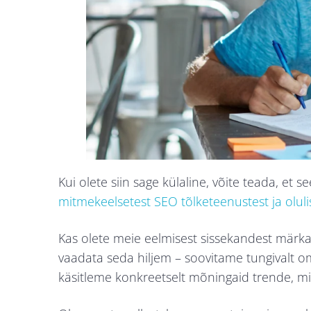
Kui olete siin sage külaline, võite teada, et 
mitmekeelsetest SEO tõlketeenustest ja olulis
Kas olete meie eelmisest sissekandest märkam
vaadata seda hiljem – soovitame tungivalt o
käsitleme konkreetselt mõningaid trende, mi