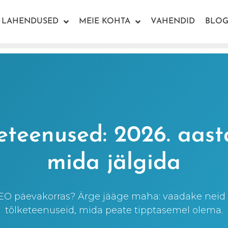
LAHENDUSED
MEIE KOHTA
VAHENDID
BLOG
eteenused: 2026. aasta
mida jälgida
 SEO päevakorras? Ärge jääge maha: vaadake nei
tõlketeenuseid, mida peate tipptasemel olema.