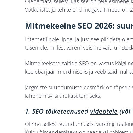
Olenemata sellest, kas see on teie esimene k
Võtke istet ja tehke end mugavalt: need on 
Mitmekeelne SEO 2026: suu
Internetil pole lippe. Ja just see piirideta 
tasemele, millest varem võisime vaid unistad
Mitmekeelsete saitide SEO on vastus kõigi ne
keelebarjääri murdmiseks ja veebisaidi näht
Järgmiste suundumuste eesmärk on täpselt
lähenemisviisi ärakasutamiseks.
1. SEO tõlketeenused
videotele
(või
Oleme sellest suundumusest varemgi rääkin
Kuid võimendamiseks on saadaval rohkem vid