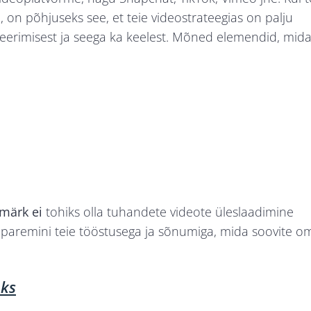
, on põhjuseks see, et teie videostrateegias on palju
iseerimisest ja seega ka keelest. Mõned elemendid, mid
märk ei
tohiks olla tuhandete videote üleslaadimine
ge paremini teie tööstusega ja sõnumiga, mida soovite o
oks