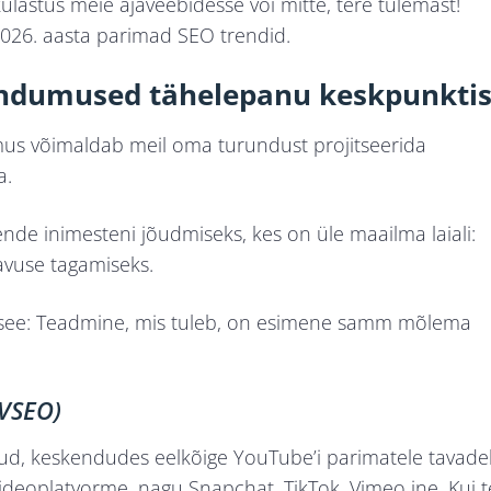
ülastus meie ajaveebidesse või mitte, tere tulemast!
2026. aasta parimad SEO trendid.
ndumused tähelepanu keskpunkti
olemus võimaldab meil oma turundust projitseerida
a.
nde inimesteni jõudmiseks, kes on üle maailma laiali:
avuse tagamiseks.
 see: Teadmine, mis tuleb, on esimene samm mõlema
 VSEO)
ud, keskendudes eelkõige YouTube’i
parimatele tavadel
eoplatvorme, nagu Snapchat, TikTok, Vimeo jne. Kui te