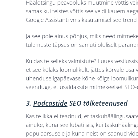
Häälotsingu peavooluks muutmine võttis vei
samas kui teistes võttis see veidi kauem aega.
Google Assistanti vms kasutamisel see trend 
Ja see pole ainus põhjus, miks need mitme
tulemuste täpsus on samuti oluliselt parane
Kuidas te selleks valmistute? Luues vestlussi
et see kõlaks loomulikult, jättes kõrvale osa
ühenduse igapäevase kõne kõige loomulikuma 
veenduge, et usaldaksite mitmekeelset SEO-et
3.
Podcastide
SEO tõlketeenused
Kas te ikka ei teadnud, et taskuhäälingusaate
ainuke, kuna see lubati siis, kui taskuhääli
populaarsusele ja kuna neist on saanud video