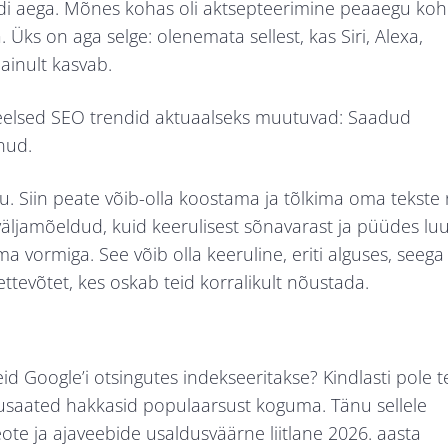
di aega. Mõnes kohas oli aktsepteerimine peaaegu koh
 Üks on aga selge: olenemata sellest, kas Siri, Alexa,
ainult kasvab.
keelsed SEO trendid aktuaalseks muutuvad: Saadud
nud.
su. Siin peate võib-olla koostama ja tõlkima oma tekste n
 väljamõeldud, kuid keerulisest sõnavarast ja püüdes lu
vormiga. See võib olla keeruline, eriti alguses, seega
tevõtet, kes oskab teid korralikult nõustada.
id Google’i otsingutes indekseeritakse? Kindlasti pole t
ngusaated hakkasid populaarsust koguma. Tänu sellele
te ja ajaveebide usaldusväärne liitlane 2026. aasta