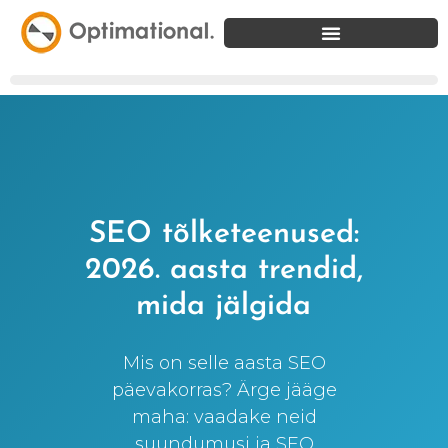
SEO tõlketeenused:
2026. aasta trendid,
mida jälgida
Mis on selle aasta SEO
päevakorras? Ärge jääge
maha: vaadake neid
suundumusi ja SEO