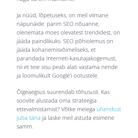
Ja nüüd, lõpetuseks, on meil viimane
näpunäide: parim SEO nõuanne,
olenemata moes olevatest trendidest, on
jääda paindlikuks. SEO põhiolemus on
jääda kohanemisvõimeliseks, et
parandada Interneti-kasutajakogemust,
nii et teie sisu peab alati vastama nende
ja loomulikult Google’i ootustele.
Õigeaegsus suurendab tõhusust. Kas
soovite alustada oma strateegia
ettevalmistamist? Võtke meiega
ühendust
juba täna
ja laske meil astuda esimene
samm.