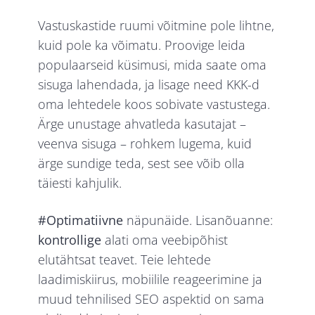
Vastuskastide ruumi võitmine pole lihtne,
kuid pole ka võimatu. Proovige leida
populaarseid küsimusi, mida saate oma
sisuga lahendada, ja lisage need KKK-d
oma lehtedele koos sobivate vastustega.
Ärge unustage ahvatleda kasutajat –
veenva sisuga – rohkem lugema, kuid
ärge sundige teda, sest see võib olla
täiesti kahjulik.
#Optimatiivne
näpunäide. Lisanõuanne:
kontrollige
alati oma veebipõhist
elutähtsat teavet. Teie lehtede
laadimiskiirus, mobiilile reageerimine ja
muud tehnilised SEO aspektid on sama