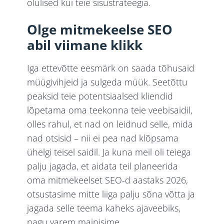
olulised kui teie sisustrateegia.
Olge mitmekeelse SEO
abil viimane klikk
Iga ettevõtte eesmärk on saada tõhusaid
müügivihjeid ja sulgeda müük. Seetõttu
peaksid teie potentsiaalsed kliendid
lõpetama oma teekonna teie veebisaidil,
olles rahul, et nad on leidnud selle, mida
nad otsisid – nii ei pea nad klõpsama
ühelgi teisel saidil. Ja kuna meil oli teiega
palju jagada, et aidata teil planeerida
oma mitmekeelset SEO-d aastaks 2026,
otsustasime mitte liiga palju sõna võtta ja
jagada selle teema kaheks ajaveebiks,
nagu varem mainisime.