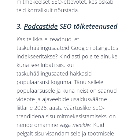
mitmekeelset SEO-ettevõtet, kes oskab
teid korralikult nõustada.
3.
Podcastide
SEO tõlketeenused
Kas te ikka ei teadnud, et
taskuhäälingusaateid Google’i otsingutes
indekseeritakse? Kindlasti pole te ainuke,
kuna see lubati siis, kui
taskuhäälingusaated hakkasid
populaarsust koguma. Tänu sellele
populaarsusele ja kuna neist on saanud
videote ja ajaveebide usaldusväärne
liitlane 2026. aasta väärtuslike SEO-
trendidena sisu mitmekesistamiseks, on
nende omamine väga
meeldiv.
Kuid
pelgalt sisu visandamisele ja tootmisele