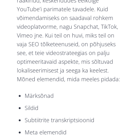
rääkinud, keskendudes eelkõige
YouTube’i
parimatele tavadele. Kuid
võimendamiseks on saadaval rohkem
videoplatvorme, nagu Snapchat, TikTok,
Vimeo jne. Kui teil on huvi, miks teil on
vaja SEO tõlketeenuseid, on põhjuseks
see, et teie videostrateegias on palju
optimeeritavaid aspekte, mis sõltuvad
lokaliseerimisest ja seega ka keelest.
Mõned elemendid, mida meeles pidada:
Märksõnad
Sildid
Subtiitrite transkriptsioonid
Meta elemendid