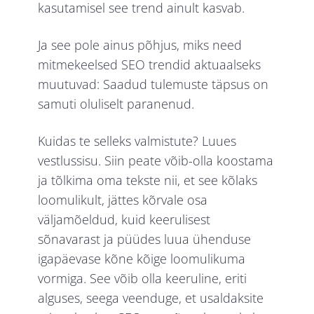
kasutamisel see trend ainult kasvab.
Ja see pole ainus põhjus, miks need
mitmekeelsed SEO trendid aktuaalseks
muutuvad: Saadud tulemuste täpsus on
samuti oluliselt paranenud.
Kuidas te selleks valmistute? Luues
vestlussisu. Siin peate võib-olla koostama
ja tõlkima oma tekste nii, et see kõlaks
loomulikult, jättes kõrvale osa
väljamõeldud, kuid keerulisest
sõnavarast ja püüdes luua ühenduse
igapäevase kõne kõige loomulikuma
vormiga. See võib olla keeruline, eriti
alguses, seega veenduge, et usaldaksite