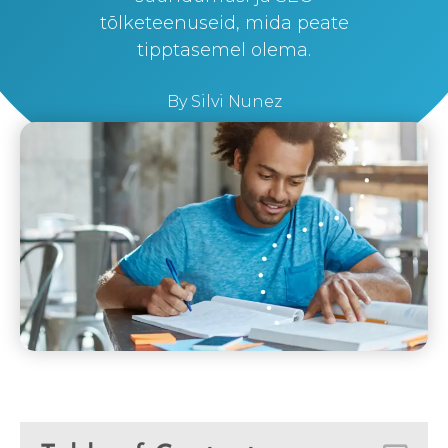
tõlketeenuseid, mida peate
tipptasemel olema.
By
Silvi Nunez