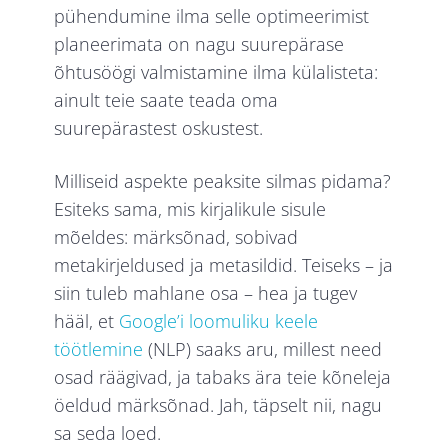
pühendumine ilma selle optimeerimist
planeerimata on nagu suurepärase
õhtusöögi valmistamine ilma külalisteta:
ainult teie saate teada oma
suurepärastest oskustest.
Milliseid aspekte peaksite silmas pidama?
Esiteks sama, mis kirjalikule sisule
mõeldes: märksõnad, sobivad
metakirjeldused ja metasildid. Teiseks – ja
siin tuleb mahlane osa – hea ja tugev
hääl, et
Google’i loomuliku keele
töötlemine
(NLP) saaks aru, millest need
osad räägivad, ja tabaks ära teie kõneleja
öeldud märksõnad. Jah, täpselt nii, nagu
sa seda loed.