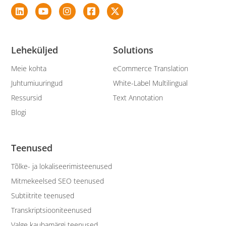
Leheküljed
Solutions
Meie kohta
eCommerce Translation
Juhtumiuuringud
White-Label Multilingual
Ressursid
Text Annotation
Blogi
Teenused
Tõlke- ja lokaliseerimisteenused
Mitmekeelsed SEO teenused
Subtiitrite teenused
Transkriptsiooniteenused
Valge kaubamärgi teenused