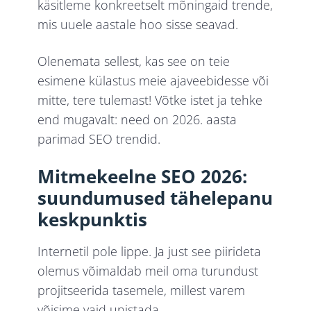
käsitleme konkreetselt mõningaid trende,
mis uuele aastale hoo sisse seavad.
Olenemata sellest, kas see on teie
esimene külastus meie ajaveebidesse või
mitte, tere tulemast! Võtke istet ja tehke
end mugavalt: need on 2026. aasta
parimad SEO trendid.
Mitmekeelne SEO 2026:
suundumused tähelepanu
keskpunktis
Internetil pole lippe. Ja just see piirideta
olemus võimaldab meil oma turundust
projitseerida tasemele, millest varem
võisime vaid unistada.