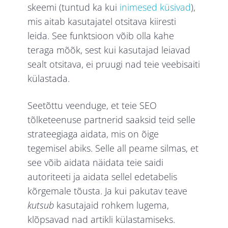
skeemi (tuntud ka kui
inimesed küsivad
),
mis aitab kasutajatel otsitava kiiresti
leida. See funktsioon võib olla kahe
teraga mõõk, sest kui kasutajad leiavad
sealt otsitava, ei pruugi nad teie veebisaiti
külastada.
Seetõttu veenduge, et teie SEO
tõlketeenuse partnerid saaksid teid selle
strateegiaga aidata, mis on õige
tegemisel abiks. Selle all peame silmas, et
see võib aidata näidata teie saidi
autoriteeti ja aidata sellel edetabelis
kõrgemale tõusta. Ja kui pakutav teave
kutsub
kasutajaid rohkem lugema,
klõpsavad nad artikli külastamiseks.