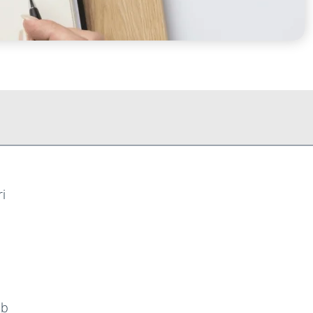
ri
eb