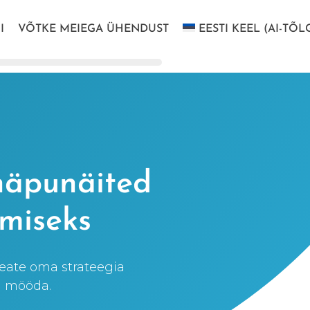
I
VÕTKE MEIEGA ÜHENDUST
EESTI KEEL (AI-TÕL
 näpunäited
omiseks
eate oma strateegia
i mööda.