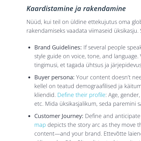
Kaardistamine ja rakendamine
Nüüd, kui teil on üldine ettekujutus oma glo
rakendamiseks vaadata viimaseid üksikasju. S
Brand Guidelines:
If several people speak
style guide on voice, tone, and language.
tingimusi, et tagada ühtsus ja järjepidevu
Buyer persona:
Your content doesn’t need
kellel on teatud demograafilised ja käitu
kliendid.
Define their profile
: Age, gender,
etc. Mida üksikasjalikum, seda paremini 
Customer Journey:
Define and anticipate
map
depicts the story arc as they move t
content—and your brand. Ettevõtte laiend