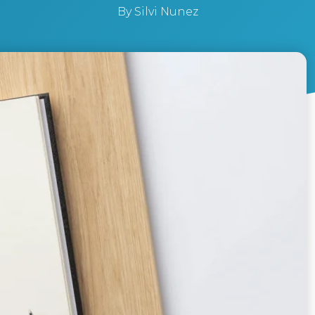
By
Silvi Nunez