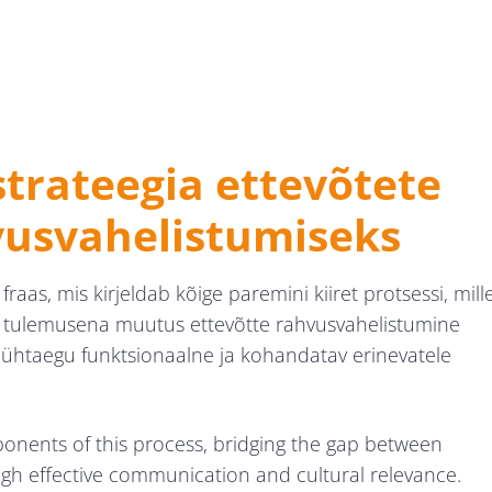
strateegia ettevõtete
usvahelistumiseks
aas, mis kirjeldab kõige paremini kiiret protsessi, mill
elle tulemusena muutus ettevõtte rahvusvahelistumine
n ühtaegu funktsionaalne ja kohandatav erinevatele
onents of this process, bridging the gap between
gh effective communication and cultural relevance.