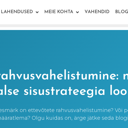
LAHENDUSED
MEIE KOHTA
VAHENDID
BLOG
rahvusvahelistumine:
lse sisustrateegia lo
eesmärk on ettevõtete rahvusvahelistumine? Või p
määratlema? Olgu kuidas on, ärge jätke seda blog