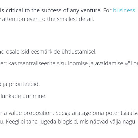
s critical to the success of any venture
. For
business
attention even to the smallest detail.
d osaleksid eesmärkide ühtlustamisel.
r: kas tsentraliseerite sisu loomise ja avaldamise või o
ja prioriteedid.
 lünkade uurimine.
r a value proposition. Seega äratage oma potentsiaals
u. Keegi ei taha lugeda blogisid, mis näevad välja nagu