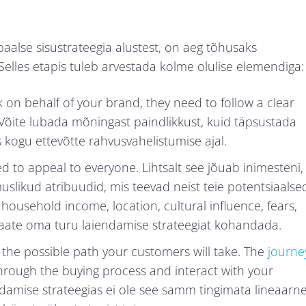
baalse sisustrateegia alustest, on aeg tõhusaks
elles etapis tuleb arvestada kolme olulise elemendiga:
 on behalf of your brand, they need to follow a clear
 Võite lubada mõningast paindlikkust, kuid täpsustada
s kogu ettevõtte rahvusvahelistumise ajal.
 to appeal to everyone. Lihtsalt see jõuab inimesteni,
muslikud atribuudid, mis teevad neist teie potentsiaalse
 household income, location, cultural influence, fears,
saate oma turu laiendamise strateegiat kohandada.
 the possible path your customers will take. The
journe
hrough the buying process and interact with your
amise strateegias ei ole see samm tingimata lineaarne