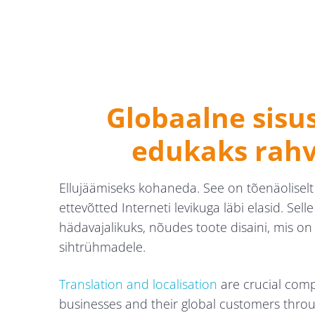
Globaalne sisu
edukaks rahv
Ellujäämiseks kohaneda. See on tõenäoliselt fr
ettevõtted Interneti levikuga läbi elasid. S
hädavajalikuks, nõudes toote disaini, mis o
sihtrühmadele.
Translation and localisation
are crucial comp
businesses and their global customers throu