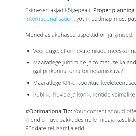
Esimesed asjad kõigepealt.
Proper planning i
internationalisation
, your roadmap must pay 
Mõned asjakohased aspektid on järgmised:
Veenduge, et erinevate riikide meeskonna
Määratlege juhtimine ja toimetuse kalende
igal piirkonnal oma toimetamiskava?
Määratlege KPI-d, soovitud keeleteenused 
Publiku huvide ja konkurentide võimalike
#OptimationalTip:
Your content should offe
kliendid huvi, pakkudes neile midagi kasulikk
90ndate reklaamflaierid.