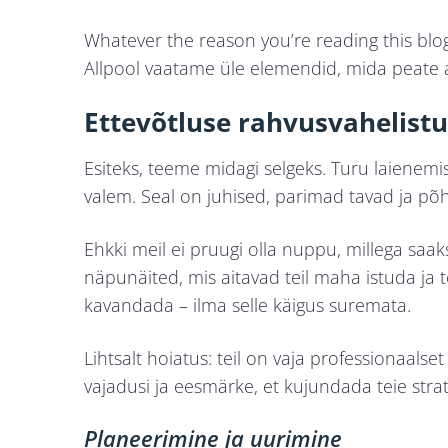
Whatever the reason you’re reading this blo
Allpool vaatame üle elemendid, mida peate a
Ettevõtluse rahvusvahelistu
Esiteks, teeme midagi selgeks. Turu laienemis
valem. Seal on juhised, parimad tavad ja p
Ehkki meil ei pruugi olla nuppu, millega saa
näpunäited, mis aitavad teil maha istuda ja 
kavandada – ilma selle käigus suremata.
Lihtsalt hoiatus: teil on vaja professionaalset
vajadusi ja eesmärke, et kujundada teie stratee
Planeerimine ja uurimine