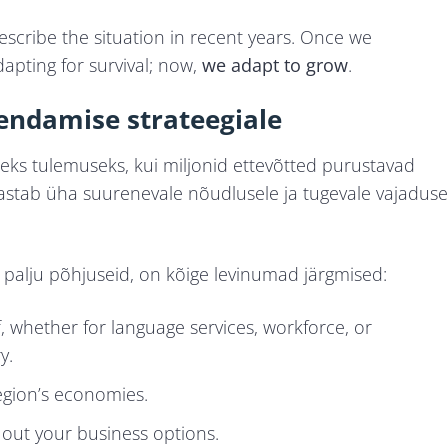
escribe the situation in recent years. Once we
apting for survival; now,
we adapt to grow
.
endamise strateegiale
eks tulemuseks, kui miljonid ettevõtted purustavad
astab üha suurenevale nõudlusele ja tugevale vajaduse
 palju põhjuseid, on kõige levinumad järgmised:
, whether for language services, workforce, or
y.
egion’s economies.
out your business options.