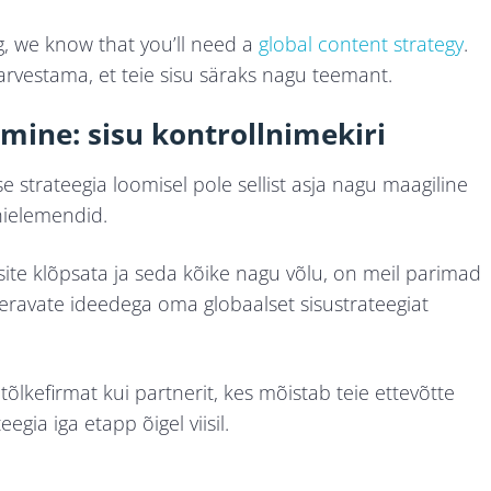
g, we know that you’ll need a
global content strategy
.
rvestama, et teie sisu säraks nagu teemant.
mine: sisu kontrollnimekiri
e strateegia loomisel pole sellist asja nagu maagiline
õhielemendid.
ksite klõpsata ja seda kõike nagu võlu, on meil parimad
teravate ideedega oma globaalset sisustrateegiat
 tõlkefirmat kui partnerit, kes mõistab teie ettevõtte
gia iga etapp õigel viisil.