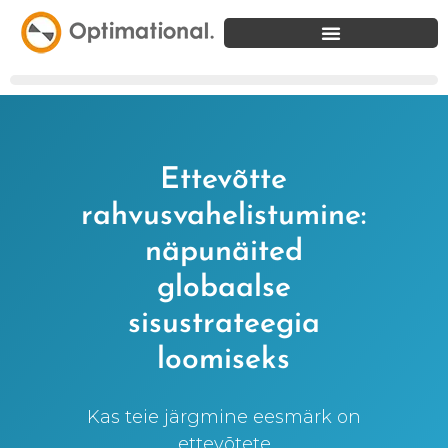
Ettevõtte
rahvusvahelistumine:
näpunäited
globaalse
sisustrateegia
loomiseks
Kas teie järgmine eesmärk on
ettevõtete