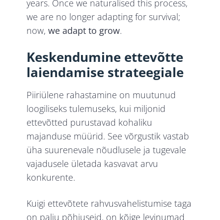
years. Once we naturalised this process,
we are no longer adapting for survival;
now,
we adapt to grow
.
Keskendumine ettevõtte
laiendamise strateegiale
Piiriülene rahastamine on muutunud
loogiliseks tulemuseks, kui miljonid
ettevõtted purustavad kohaliku
majanduse müürid. See võrgustik vastab
üha suurenevale nõudlusele ja tugevale
vajadusele ületada kasvavat arvu
konkurente.
Kuigi ettevõtete rahvusvahelistumise taga
on palju põhjuseid, on kõige levinumad