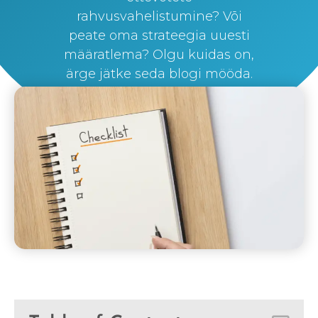
rahvusvahelistumine? Või
peate oma strateegia uuesti
määratlema? Olgu kuidas on,
ärge jätke seda blogi mööda.
By
Silvi Nunez