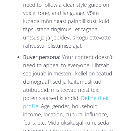
need to follow a clear style guide on
voice, tone, and language. Võite
lubada mõningast paindlikkust, kuid
täpsustada tingimusi, et tagada
ühtsus ja järjepidevus kogu ettevõtte
rahvusvahelistumise ajal.
Buyer persona:
Your content doesn’t
need to appeal to everyone. Lihtsalt
see jõuab inimesteni, kellel on teatud
demograafilised ja käitumuslikud
atribuudid, mis teevad neist teie
potentsiaalsed kliendid.
Define their
profile
: Age, gender, household
income, location, cultural influence,
fears, etc. Mida üksikasjalikum, seda
paremini saate oma turu laiendamise