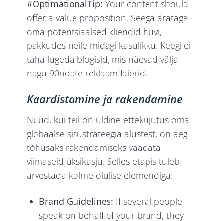
#OptimationalTip:
Your content should
offer a value proposition. Seega äratage
oma potentsiaalsed kliendid huvi,
pakkudes neile midagi kasulikku. Keegi ei
taha lugeda blogisid, mis näevad välja
nagu 90ndate reklaamflaierid.
Kaardistamine ja rakendamine
Nüüd, kui teil on üldine ettekujutus oma
globaalse sisustrateegia alustest, on aeg
tõhusaks rakendamiseks vaadata
viimaseid üksikasju. Selles etapis tuleb
arvestada kolme olulise elemendiga:
Brand Guidelines:
If several people
speak on behalf of your brand, they