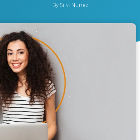
By
Silvi Nunez