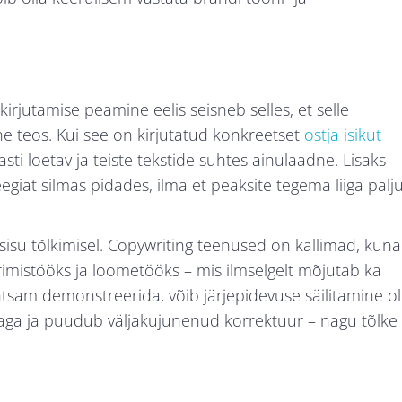
kirjutamise peamine eelis seisneb selles, et selle
e teos. Kui see on kirjutatud konkreetset
ostja isikut
ti loetav ja teiste tekstide suhtes ainulaadne. Lisaks
giat silmas pidades, ilma et peaksite tegema liiga palj
sisu tõlkimisel. Copywriting teenused on kallimad, kuna
imistööks ja loometööks – mis ilmselgelt mõjutab ka
ihtsam demonstreerida, võib järjepidevuse säilitamine ol
ajaga ja puudub väljakujunenud korrektuur – nagu tõlke