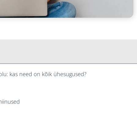
itolu: kas need on kõik ühesugused?
miinused