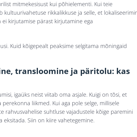
rilist mitmekesisust kui põhielementi. Kui teie
kultuurivahetuse rikkalikkuse ja selle, et lokaliseerimi
 ei kirjutamise pärast kirjutamine ega
dusi. Kuid kõigepealt peaksime selgitama mõningaid
ine, transloomine ja päritolu: kas
isi, igaüks neist viitab oma asjale. Kuigi on tõsi, et
perekonna liikmed. Kui aga pole selge, millisele
tte rahvusvahelise suhtluse vajadustele kõige paremini
a eksitada. Siin on kiire vahetegemine.