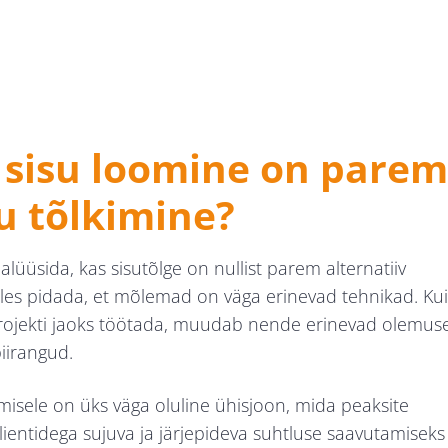
sisu loomine on parem
su tõlkimine?
lüüsida, kas sisutõlge on nullist parem alternatiiv
les pidada, et mõlemad on väga erinevad tehnikad. Kui
projekti jaoks töötada, muudab nende erinevad olemus
piirangud.
misele on üks väga oluline ühisjoon, mida peaksite
entidega sujuva ja järjepideva suhtluse saavutamiseks