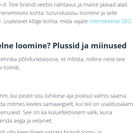
d. Teie brändi veebis nähtavus ja maine jäävad alati
nemisviisi kohta: turundussisu loomine ja selle
e. Lisateavet kõige kohta, mida vajate
mitmekeelse SEO
lne loomine? Plussid ja miinused
hnika põhifunktsioone, et mõista, milline neist teie
i toimib.
arim, kui peate sisu lühikese aja jooksul valmis saama.
tada mitmes keeles samaaegselt, kui teil on usaldusväär
enuseid. See on ka kuluefektiivsem valik, kuna
rida aega ja eelarvet.
õib olla keerulisem vastata brändi tooni- ja