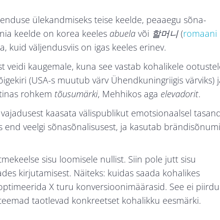
ähenduse ülekandmiseks teise keelde, peaaegu sõna-
ania keelde on korea keeles
abuela
või
할머니
(
romaani
, kuid väljendusviis on igas keeles erinev.
st veidi kaugemale, kuna see vastab kohalikele ootustel
õigekiri (USA-s muutub värv Ühendkuningriigis värviks) 
ntinas rohkem
tõusumärki
, Mehhikos aga
elevadorit
.
vajadusest kaasata välispublikut emotsionaalsel tasandi
 end veelgi sõnasõnalisusest, ja kasutab brändisõnum
itmekeelse sisu loomisele nullist. Siin pole jutt sisu
dades kirjutamisest. Näiteks: kuidas saada kohalikes
 optimeerida
X turu konversioonimäärasid. See ei piirdu
vad teemad taotlevad konkreetset kohalikku eesmärki.