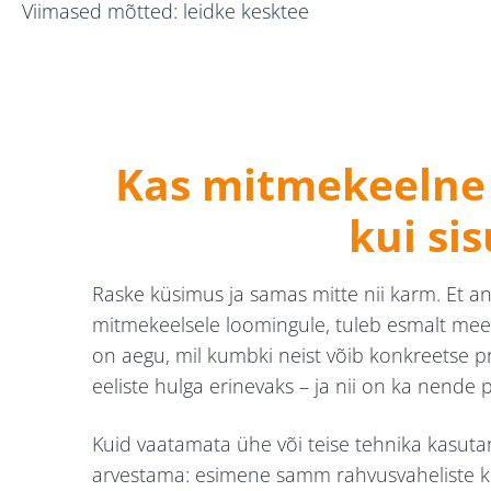
Viimased mõtted: leidke kesktee
Kas mitmekeelne 
kui si
Raske küsimus ja samas mitte nii karm. Et ana
mitmekeelsele loomingule, tuleb esmalt mee
on aegu, mil kumbki neist võib konkreetse 
eeliste hulga erinevaks – ja nii on ka nende 
Kuid vaatamata ühe või teise tehnika kasuta
arvestama: esimene samm rahvusvaheliste kli