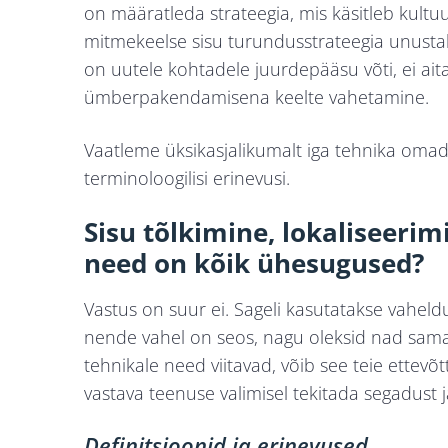
on määratleda strateegia, mis käsitleb kultuu
mitmekeelse sisu turundusstrateegia unustab 
on uutele kohtadele juurdepääsu võti, ei aita
ümberpakendamisena keelte vahetamine.
Vaatleme üksikasjalikumalt iga tehnika oma
terminoloogilisi erinevusi.
Sisu tõlkimine, lokaliseerim
need on kõik ühesugused?
Vastus on suur ei. Sageli kasutatakse vaheldum
nende vahel on seos, nagu oleksid nad sama 
tehnikale need viitavad, võib see teie ettevõ
vastava teenuse valimisel tekitada segadust j
Definitsioonid ja erinevused