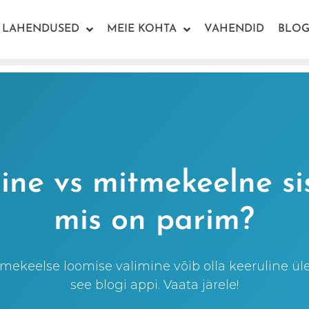
LAHENDUSED
MEIE KOHTA
VAHENDID
BLOG
mine vs mitmekeelne si
mis on parim?
itmekeelse loomise valimine võib olla keeruline ü
see blogi appi. Vaata järele!