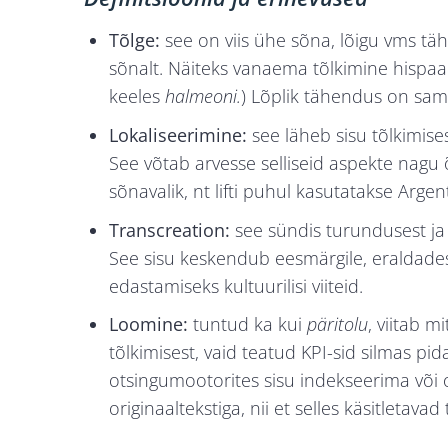
Tõlge:
see on viis ühe sõna, lõigu vms t
sõnalt. Näiteks vanaema tõlkimine hispa
keeles
halmeoni.
) Lõplik tähendus on sama
Lokaliseerimine:
see läheb sisu tõlkimise
See võtab arvesse selliseid aspekte nagu 
sõnavalik, nt lifti
puhul kasutatakse Arge
Transcreation:
see sündis turundusest ja 
See sisu keskendub eesmärgile, eraldades
edastamiseks kultuurilisi viiteid.
Loomine:
tuntud ka kui
päritolu
, viitab m
tõlkimisest, vaid teatud KPI-sid silmas pi
otsingumootorites sisu indekseerima või
originaaltekstiga, nii et selles käsitleta