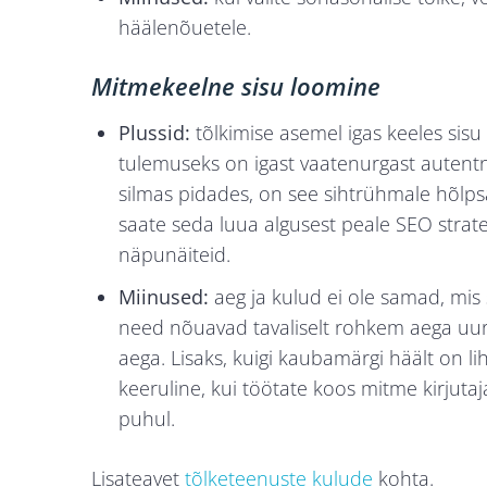
häälenõuetele.
Mitmekeelne sisu loomine
Plussid:
tõlkimise asemel igas keeles sisu 
tulemuseks on igast vaatenurgast autentn
silmas pidades, on see sihtrühmale hõlpsas
saate seda luua algusest peale SEO stratee
näpunäiteid.
Miinused:
aeg ja kulud ei ole samad, mis 
need nõuavad tavaliselt rohkem aega uur
aega. Lisaks, kuigi kaubamärgi häält on l
keeruline, kui töötate koos mitme kirjut
puhul.
Lisateavet
tõlketeenuste kulude
kohta.