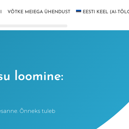
I
VÕTKE MEIEGA ÜHENDUST
EESTI KEEL (AI-TÕL
su loomine:
lesanne. Õnneks tuleb