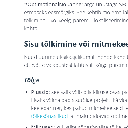
#OptimationalNõuanne:
ärge unustage SEO-
esmaseks eesmärgiks. See kehtib mõlema lähe
tõlkimine – või veelgi parem – lokaliseerimin
kohta.
Sisu tõlkimine või mitmekee
Nüüd uurime üksikasjalikumalt nende kahe te
ettevõtte vajadustest lähtuvalt kõige paremin
Tõlge
Plussid:
see valik võib olla kiiruse osas p
Lisaks võimaldab sisutõlge projekti käivi
keelepartner, kes pakub mitmekeelseid te
tõlkesõnastikud
ja -mälud aitavad optimee
Miinused:
kui valite sõnasõnalise tõlke, v