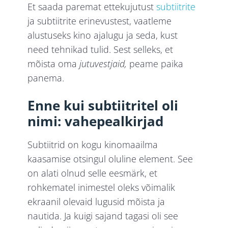
Et saada paremat ettekujutust
subtiitrite
ja subtiitrite erinevustest, vaatleme
alustuseks kino ajalugu ja seda, kust
need tehnikad tulid. Sest selleks, et
mõista oma
jutuvestjaid,
peame paika
panema.
Enne kui subtiitritel oli
nimi: vahepealkirjad
Subtiitrid on kogu kinomaailma
kaasamise otsingul oluline element. See
on alati olnud selle eesmärk, et
rohkematel inimestel oleks võimalik
ekraanil olevaid lugusid mõista ja
nautida. Ja kuigi sajand tagasi oli see