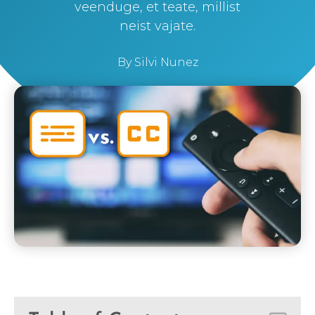
veenduge, et teate, millist
neist vajate.
By
Silvi Nunez