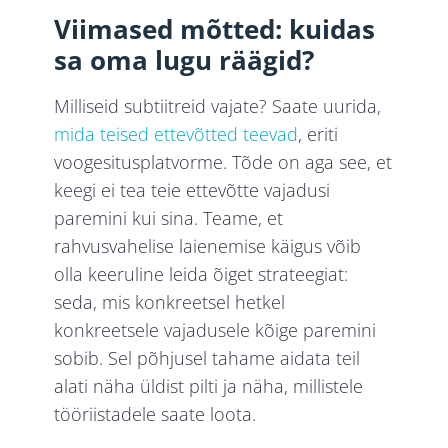
Viimased mõtted: kuidas
sa oma lugu räägid?
Milliseid subtiitreid vajate? Saate uurida,
mida teised ettevõtted teevad
, eriti
voogesitusplatvorme. Tõde on aga see, et
keegi ei tea teie ettevõtte vajadusi
paremini kui sina. Teame, et
rahvusvahelise laienemise käigus võib
olla keeruline leida õiget strateegiat:
seda, mis konkreetsel hetkel
konkreetsele vajadusele kõige paremini
sobib. Sel põhjusel tahame aidata teil
alati näha üldist pilti ja näha, millistele
tööriistadele saate loota.