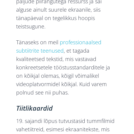
paljude piirangutega ressurss ja sai
alguse ainult suurele ekraanile, siis
tänapäeval on tegelikkus hoopis
teistsugune.
Tänaseks on meil
professionaalsed
subtiitrite teenused
, et tagada
kvaliteetsed tekstid, mis vastavad
konkreetsetele tööstusstandarditele ja
on kõikjal olemas, kõigil võimalikel
videoplatvormidel kõikjal. Kuid varem
polnud see nii puhas.
Tiitlikaardid
19. sajandi lõpus tutvustasid tummfilmid
vahetiitreid, esimesi ekraanitekste, mis