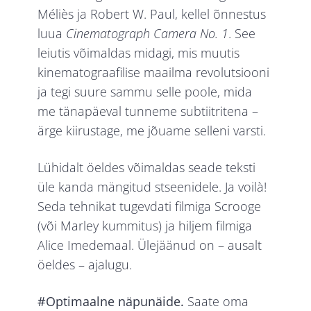
Méliès ja Robert W. Paul, kellel õnnestus
luua
Cinematograph Camera No. 1
. See
leiutis võimaldas midagi, mis muutis
kinematograafilise maailma revolutsiooni
ja tegi suure sammu selle poole, mida
me tänapäeval tunneme subtiitritena –
ärge kiirustage, me jõuame selleni varsti.
Lühidalt öeldes võimaldas seade teksti
üle kanda mängitud stseenidele. Ja voilà!
Seda tehnikat tugevdati filmiga Scrooge
(või Marley kummitus) ja hiljem filmiga
Alice Imedemaal. Ülejäänud on – ausalt
öeldes – ajalugu.
#Optimaalne näpunäide.
Saate oma