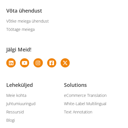
Võta ühendust
Võtke meiega ühendust
Töötage meiega
Jälgi Meid!
Leheküljed
Solutions
Meie kohta
eCommerce Translation
Juhtumiuuringud
White-Label Multilingual
Ressursid
Text Annotation
Blogi