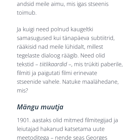
andsid meile aimu, mis igas stseenis
toimub.
Ja kuigi need polnud kaugeltki
samasugused kui tänapäeva subtiitrid,
rääkisid nad meile lühidalt, millest
tegelaste dialoog räägib. Need olid
tekstid –
tiitlikaardid
–, mis trükiti paberile,
filmiti ja paigutati filmi erinevate
stseenide vahele. Natuke maalähedane,
mis?
Mängu muutja
1901. aastaks olid mitmed filmitegijad ja
leiutajad hakanud katsetama uute
meetoditega – nende seas Georges