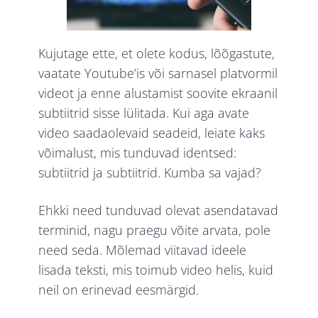
Kujutage ette, et olete kodus, lõõgastute,
vaatate Youtube’is või sarnasel platvormil
videot ja enne alustamist soovite ekraanil
subtiitrid sisse lülitada. Kui aga avate
video saadaolevaid seadeid, leiate kaks
võimalust, mis tunduvad identsed:
subtiitrid ja subtiitrid. Kumba sa vajad?
Ehkki need tunduvad olevat asendatavad
terminid, nagu praegu võite arvata, pole
need seda. Mõlemad viitavad ideele
lisada teksti, mis toimub video helis, kuid
neil on erinevad eesmärgid.