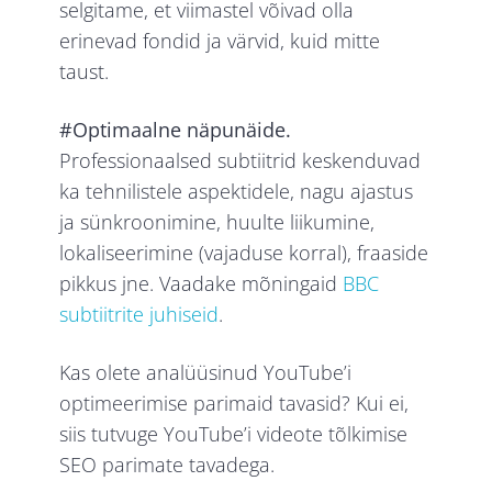
selgitame, et viimastel võivad olla
erinevad fondid ja värvid, kuid mitte
taust.
#Optimaalne näpunäide.
Professionaalsed subtiitrid keskenduvad
ka tehnilistele aspektidele, nagu ajastus
ja sünkroonimine, huulte liikumine,
lokaliseerimine (vajaduse korral), fraaside
pikkus jne. Vaadake mõningaid
BBC
subtiitrite juhiseid
.
Kas olete analüüsinud YouTube’i
optimeerimise parimaid tavasid? Kui ei,
siis tutvuge YouTube’i videote tõlkimise
SEO parimate tavadega.