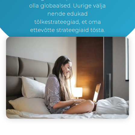
olla globaalsed. Uurige välja
nende edukad
tõlkestrateegiad, et oma
ettevõtte strateegiaid tõsta.
By
Silvi Nunez