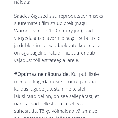
näidata.
Saades õigused sisu reprodutseerimiseks
suurematelt filmistuudiotelt (nagu
Warner Bros., 20th Century jne), said
voogedastusplatvormid sageli subtiitreid
ja dubleerimist. Saadaolevate keelte arv
on aga sageli piiratud, mis suurendab
vajadust tõlkestrateegia järele.
#Optimaalne näpunäide.
Kui publikule
meeldib kogeda uusi kultuure ja näha,
kuidas lugude jutustamine teistel
laiuskraadidel on, on see sellepärast, et
nad saavad sellest aru ja sellega
suhestuda. Tõlge võimaldab välismaise