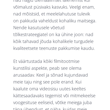
võimalust püsivaks kasvuks. Veelgi enam,
nad mõistsid, et meelelahutuse tulevik
on pakkuda vaheldust kohaliku maitsega.
Nende kasutusele võetud
tõlkestrateegiatel on ka ühine joon: nad
kõik tahavad jõuda kohalikele turgudele
kvaliteetsete teenuste pakkumise kaudu.
Et väärtustada kõiki filmitootmise
kunstilisi aspekte, peab see olema
arusaadav. Keel ja sõnad kujundavad
meie taju ning see pole erand. Kui
kaalute oma videosisu uutes keeltes
kättesaadavaks tegemist või mitmekeelse
voogesituse eeliseid, võtke meiega juba
täna
ühendust, et näha, kuidas meie