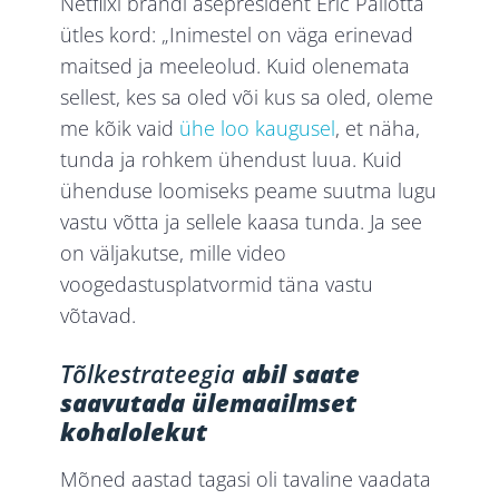
Netflixi brändi asepresident Eric Pallotta
ütles kord: „Inimestel on väga erinevad
maitsed ja meeleolud. Kuid olenemata
sellest, kes sa oled või kus sa oled, oleme
me kõik vaid
ühe loo kaugusel
, et näha,
tunda ja rohkem ühendust luua. Kuid
ühenduse loomiseks peame suutma lugu
vastu võtta ja sellele kaasa tunda. Ja see
on väljakutse, mille video
voogedastusplatvormid täna vastu
võtavad.
Tõlkestrateegia
abil saate
saavutada ülemaailmset
kohalolekut
Mõned aastad tagasi oli tavaline vaadata