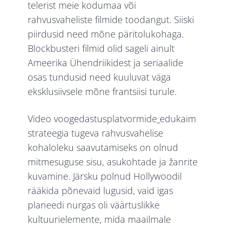
telerist meie kodumaa või
rahvusvaheliste filmide toodangut. Siiski
piirdusid need mõne päritolukohaga.
Blockbusteri filmid olid sageli ainult
Ameerika Ühendriikidest ja seriaalide
osas tundusid need kuuluvat väga
eksklusiivsele mõne frantsiisi turule.
Video voogedastusplatvormide
edukaim
strateegia tugeva rahvusvahelise
kohaloleku saavutamiseks on olnud
mitmesuguse sisu, asukohtade ja žanrite
kuvamine. Järsku polnud Hollywoodil
rääkida põnevaid lugusid, vaid igas
planeedi nurgas oli väärtuslikke
kultuurielemente, mida maailmale