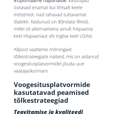
#Optimaalne näpunäide:
kasutajad
ootavad enamat kui lihtsalt keele
mõistmist: nad tahavad tuttavamat
dialekti. Kadunud on 80ndate filmid,
millel oli alternatiivina ainult hispaania
keel Hispaaniast või inglise keel USAst.
Allpool vaatleme mõningaid
tõlkestrateegiate näiteid, mis on aidanud
voogesitusplatvormidel jõuda uue
vaatajaskonnani.
Voogesitusplatvormide
kasutatavad peamised
tõlkestrateegiad
Teavitamise ja kvaliteedi