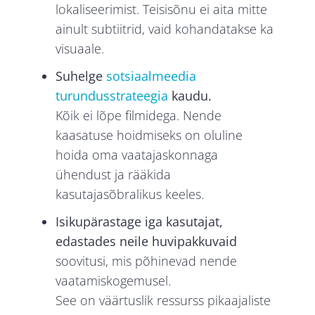
lokaliseerimist. Teisisõnu ei aita mitte
ainult subtiitrid, vaid kohandatakse ka
visuaale.
Suhelge
sotsiaalmeedia
turundusstrateegia
kaudu.
Kõik ei lõpe filmidega. Nende
kaasatuse hoidmiseks on oluline
hoida oma vaatajaskonnaga
ühendust ja rääkida
kasutajasõbralikus keeles.
Isikupärastage iga kasutajat,
edastades neile huvipakkuvaid
soovitusi, mis põhinevad nende
vaatamiskogemusel.
See on väärtuslik ressurss pikaajaliste