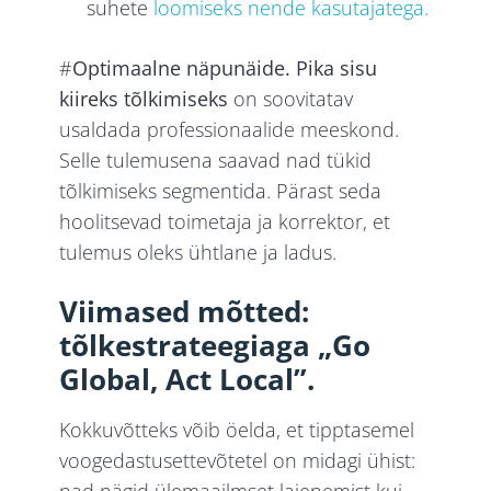
suhete
loomiseks nende kasutajatega.
#
Optimaalne näpunäide. Pika sisu
kiireks tõlkimiseks
on soovitatav
usaldada professionaalide meeskond.
Selle tulemusena saavad nad tükid
tõlkimiseks segmentida. Pärast seda
hoolitsevad toimetaja ja korrektor, et
tulemus oleks ühtlane ja ladus.
Viimased mõtted:
tõlkestrateegiaga „Go
Global, Act Local”.
Kokkuvõtteks võib öelda, et tipptasemel
voogedastusettevõtetel on midagi ühist:
nad nägid ülemaailmset laienemist kui