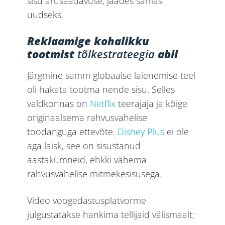
sisu arusaadavuse, jäädes samas
uudseks.
Reklaamige kohalikku
tootmist
tõlkestrateegia
abil
Järgmine samm globaalse laienemise teel
oli hakata tootma nende sisu. Selles
valdkonnas on
Netflix
teerajaja ja kõige
originaalsema rahvusvahelise
toodanguga ettevõte.
Disney Plus
ei ole
aga laisk, see on sisustanud
aastakümneid, ehkki vähema
rahvusvahelise mitmekesisusega.
Video voogedastusplatvorme
julgustatakse hankima tellijaid välismaalt;