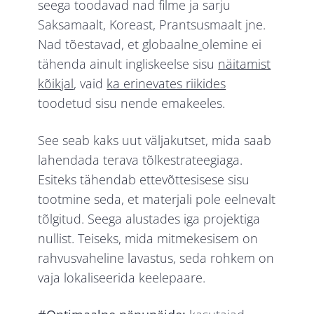
seega toodavad nad filme ja sarju
Saksamaalt, Koreast, Prantsusmaalt jne.
Nad tõestavad, et globaalne
olemine ei
tähenda ainult ingliskeelse sisu
näitamist
kõikjal
, vaid
ka erinevates riikides
toodetud sisu nende emakeeles.
See seab kaks uut väljakutset, mida saab
lahendada terava tõlkestrateegiaga.
Esiteks tähendab ettevõttesisese sisu
tootmine seda, et materjali pole eelnevalt
tõlgitud. Seega alustades iga projektiga
nullist. Teiseks, mida mitmekesisem on
rahvusvaheline lavastus, seda rohkem on
vaja lokaliseerida keelepaare.