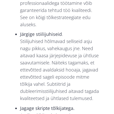
professionaalidega töötamine võib
garanteerida tehtud töö kvaliteedi.
See on kõigi tõlkestrateegiate edu
aluseks.
Järgige stiilijuhiseid
.
Stiilijuhised hõlmavad selliseid asju
nagu pikkus, vahekaugus jne. Need
aitavad kaasa järjepidevuse ja ühtluse
saavutamisele. Näiteks tagamaks, et
ettevõtted avaldaksid hooaja, jagavad
ettevõtted sageli episoode mitme
tõlkija vahel. Subtiitrid ja
dubleerimisstiilijuhised aitavad tagada
kvaliteetsed ja ühtlased tulemused.
Jagage skripte tõlkijatega.