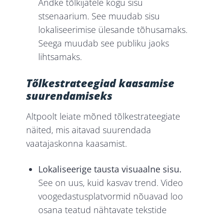
Andke tõlkijatele kogu sisu
stsenaarium. See muudab sisu
lokaliseerimise ülesande tõhusamaks.
Seega muudab see publiku jaoks
lihtsamaks.
Tõlkestrateegiad kaasamise
suurendamiseks
Altpoolt leiate mõned tõlkestrateegiate
näited, mis aitavad suurendada
vaatajaskonna kaasamist.
Lokaliseerige tausta visuaalne sisu.
See on uus, kuid kasvav trend. Video
voogedastusplatvormid nõuavad loo
osana teatud nähtavate tekstide