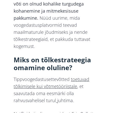
võti on olnud kohalike turgudega
kohanemine ja mitmekesisuse
pakkumine.
Nüüd uurime, mida
voogedastusplatvormid teevad
maailmaturule jõudmiseks ja nende
tõlkestrateegiaid, et pakkuda tuttavat
kogemust.
Miks on tõlkestrateegia
omamine oluline?
Tippvoogedastusettevõtted
toetuvad
tõlkimisele kui võtmetööriistale
, et
saavutada oma eesmärki olla
rahvusvahelisel turul
juhtima.