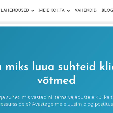
LAHENDUSED
MEIE KOHTA
VAHENDID
BLOG
 miks luua suhteid kl
võtmed
ga suhet, mis vastab nii tema vajadustele kui ka 
ressurssidele? Avastage meie uusim blogipostitus