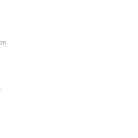
 on
t
b