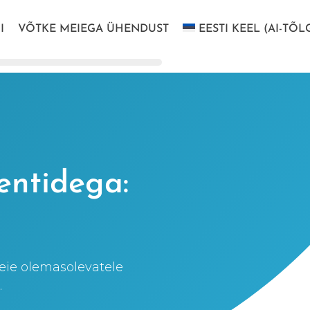
I
VÕTKE MEIEGA ÜHENDUST
EESTI KEEL (AI-TÕL
ientidega:
teie olemasolevatele
.