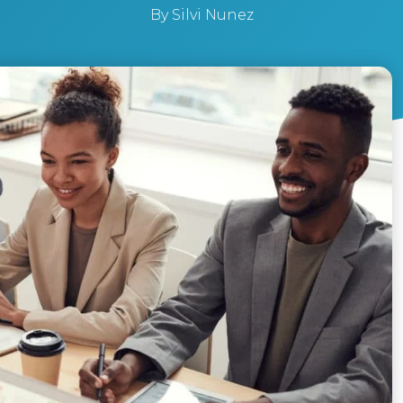
By
Silvi Nunez