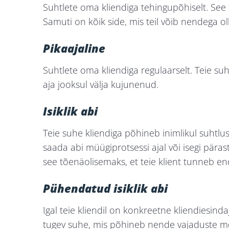
Suhtlete oma kliendiga tehingupõhiselt. See t
Samuti on kõik side, mis teil võib nendega ol
Pikaajaline
Suhtlete oma kliendiga regulaarselt. Teie suh
aja jooksul välja kujunenud.
Isiklik abi
Teie suhe kliendiga põhineb inimlikul suhtlus
saada abi müügiprotsessi ajal või isegi pära
see tõenäolisemaks, et teie klient tunneb en
Pühendatud isiklik abi
Igal teie kliendil on konkreetne kliendiesinda
tugev suhe, mis põhineb nende vajaduste mõis