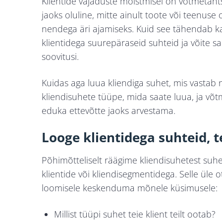
Klientide vajaduste mõistmisel on võtmetäht
jaoks oluline, mitte ainult toote või teenuse 
nendega äri ajamiseks. Kuid see tähendab ka
klientidega suurepäraseid suhteid ja võite s
soovitusi.
Kuidas aga luua kliendiga suhet, mis vastab 
kliendisuhete tüüpe, mida saate luua, ja võt
eduka ettevõtte jaoks arvestama.
Looge klientidega suhteid, 
Põhimõtteliselt räägime kliendisuhetest suhe
klientide või kliendisegmentidega. Selle üle
loomisele keskenduma mõnele küsimusele:
Millist tüüpi suhet teie klient teilt ootab?