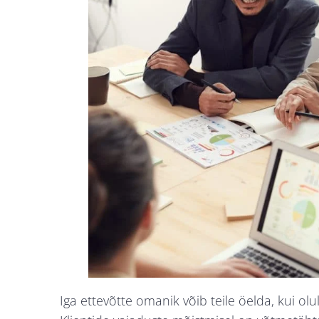
Iga ettevõtte omanik võib teile öelda, kui ol