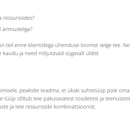
?
a ressurssides?
d ärimudeliga?
on teil enne klientidega ühenduse loomist selge tee. N
te kaudu ja need mõjutavad sügavalt üldist
misele, peaksite teadma, et ükski suhtetüüp pole oma
te tüüp sõltub teie pakutavatest toodetest ja teenustest
ste ja teie ressursside kombinatsioonist.