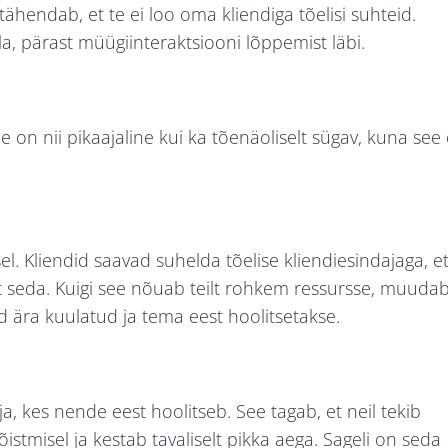
ähendab, et te ei loo oma kliendiga tõelisi suhteid.
la, pärast müügiinteraktsiooni lõppemist läbi.
e on nii pikaajaline kui ka tõenäoliselt sügav, kuna see
el. Kliendid saavad suhelda tõelise kliendiesindajaga, e
st seda. Kuigi see nõuab teilt rohkem ressursse, muuda
d ära kuulatud ja tema eest hoolitsetakse.
ja, kes nende eest hoolitseb. See tagab, et neil tekib
tmisel ja kestab tavaliselt pikka aega. Sageli on seda