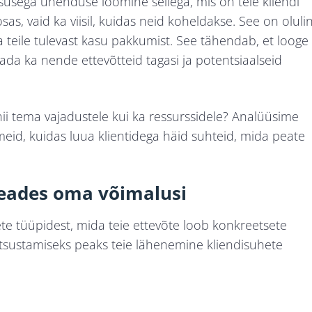
susega ühenduse loomine sellega, mis on teie kliendi
osas, vaid ka viisil, kuidas neid koheldakse. See on oluli
 teile tulevast kasu pakkumist. See tähendab, et looge
aada ka nende ettevõtteid tagasi ja potentsiaalseid
nii tema vajadustele kui ka ressurssidele? Analüüsime
meid, kuidas luua klientidega häid suhteid, mida peate
teades oma võimalusi
te tüüpidest, mida teie ettevõte loob konkreetsete
 otsustamiseks peaks teie lähenemine kliendisuhete