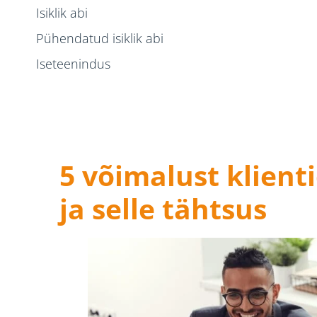
Isiklik abi
Pühendatud isiklik abi
Iseteenindus
Tehnikad klientidega suhete loomiseks
Suhtlema
Ületage ootusi
5 võimalust klient
Küsi tagasisidet
ja selle tähtsus
Näita tunnustust
Tõlgi oma sisu
Viimased mõtted klientidega suhete loomise kohta