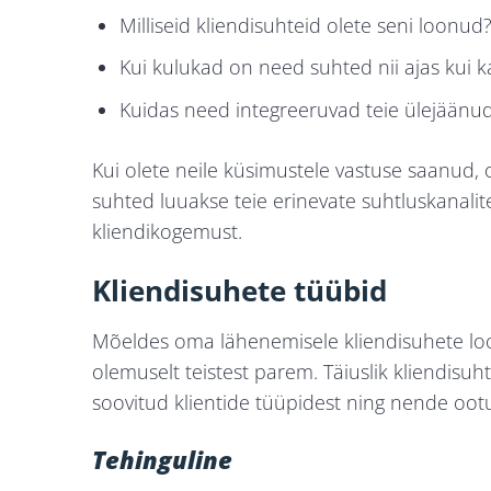
Milliseid kliendisuhteid olete seni loonud
Kui kulukad on need suhted nii ajas kui k
Kuidas need integreeruvad teie ülejäänu
Kui olete neile küsimustele vastuse saanud, 
suhted luuakse teie erinevate suhtluskanali
kliendikogemust.
Kliendisuhete tüübid
Mõeldes oma lähenemisele kliendisuhete loo
olemuselt teistest parem. Täiuslik kliendisuh
soovitud klientide tüüpidest ning nende ootu
Tehinguline