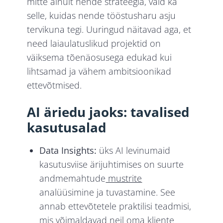
mitte ainult nende strateegia, vaid ka
selle, kuidas nende tööstusharu asju
tervikuna tegi. Uuringud näitavad aga, et
need laiaulatuslikud projektid on
väiksema tõenäosusega edukad kui
lihtsamad ja vähem ambitsioonikad
ettevõtmised.
AI äriedu jaoks: tavalised
kasutusalad
Data Insights:
üks AI levinumaid
kasutusviise ärijuhtimises on suurte
andmemahtude
mustrite
analüüsimine ja tuvastamine. See
annab ettevõtetele praktilisi teadmisi,
mis võimaldavad neil oma kliente