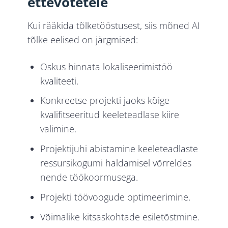
ettevõtetele
Kui rääkida tõlketööstusest, siis mõned AI
tõlke eelised on järgmised:
Oskus hinnata lokaliseerimistöö
kvaliteeti.
Konkreetse projekti jaoks kõige
kvalifitseeritud keeleteadlase kiire
valimine.
Projektijuhi abistamine keeleteadlaste
ressursikogumi haldamisel võrreldes
nende töökoormusega.
Projekti töövoogude optimeerimine.
Võimalike kitsaskohtade esiletõstmine.