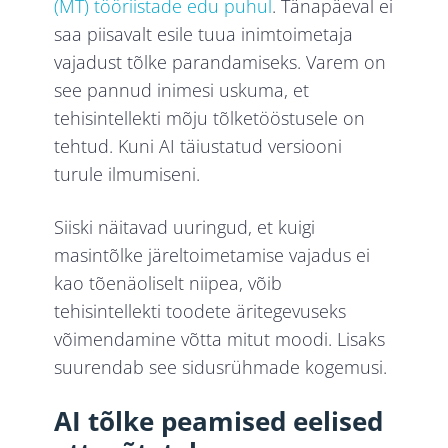
(MT) tööriistade edu puhul
. Tänapäeval ei
saa piisavalt esile tuua inimtoimetaja
vajadust tõlke parandamiseks. Varem on
see pannud inimesi uskuma, et
tehisintellekti mõju tõlketööstusele on
tehtud. Kuni AI täiustatud versiooni
turule ilmumiseni.
Siiski näitavad
uuringud, et kuigi
masintõlke järeltoimetamise vajadus ei
kao tõenäoliselt niipea, võib
tehisintellekti toodete äritegevuseks
võimendamine võtta mitut moodi. Lisaks
suurendab see sidusrühmade kogemusi.
AI tõlke peamised eelised