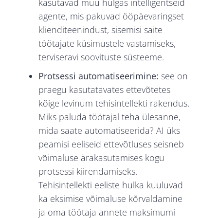
kasutavad muu hulgas intelligentseid
agente, mis pakuvad ööpäevaringset
klienditeenindust, sisemisi saite
töötajate küsimustele vastamiseks,
terviseravi soovituste süsteeme.
Protsessi automatiseerimine:
see on
praegu kasutatavates ettevõtetes
kõige levinum tehisintellekti rakendus.
Miks paluda töötajal teha ülesanne,
mida saate automatiseerida? AI üks
peamisi eeliseid ettevõtluses seisneb
võimaluse ärakasutamises kogu
protsessi kiirendamiseks.
Tehisintellekti eeliste hulka kuuluvad
ka eksimise võimaluse kõrvaldamine
ja oma töötaja annete maksimumi