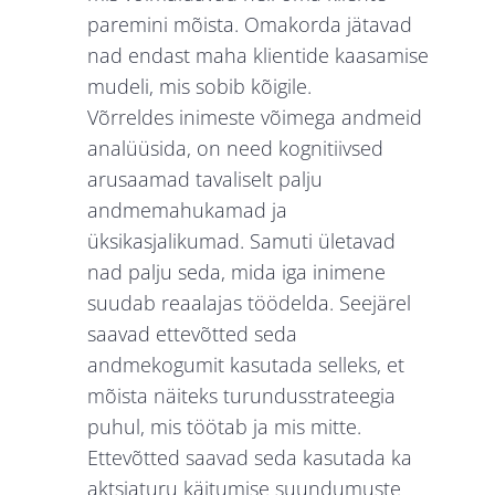
paremini mõista. Omakorda jätavad
nad endast maha klientide kaasamise
mudeli, mis sobib kõigile.
Võrreldes inimeste võimega andmeid
analüüsida, on need kognitiivsed
arusaamad tavaliselt palju
andmemahukamad ja
üksikasjalikumad. Samuti ületavad
nad palju seda, mida iga inimene
suudab reaalajas töödelda. Seejärel
saavad ettevõtted seda
andmekogumit kasutada selleks, et
mõista näiteks turundusstrateegia
puhul, mis töötab ja mis mitte.
Ettevõtted saavad seda kasutada ka
aktsiaturu käitumise suundumuste