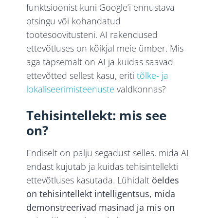
funktsioonist kuni Google’i ennustava
otsingu või kohandatud
tootesoovitusteni. AI rakendused
ettevõtluses on kõikjal meie ümber. Mis
aga täpsemalt on AI ja kuidas saavad
ettevõtted sellest kasu, eriti
tõlke- ja
lokaliseerimisteenuste
valdkonnas?
Tehisintellekt: mis see
on?
Endiselt on palju segadust selles, mida AI
endast kujutab ja kuidas tehisintellekti
ettevõtluses kasutada. Lühidalt
öeldes
on tehisintellekt intelligentsus, mida
demonstreerivad masinad ja mis on