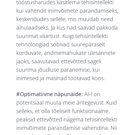
tööstusharudes käsitlema tehisintellekti
kui vahendit inimvõimete parandamiseks,
keskendudes sellele, mis muudab need
ainulaadseks. Ja kus nad saavad pakkuda
suurimat väärtust. Kuigi tehisintellekti
tehnoloogiad sobivad suurepäraselt
korduvate, andmemahukate ülesannete
jaoks, saavutavad ettevõtted sageli
suurima jõudluse paranemise, kui
inimesed ja masinad töötavad koos.
#Optimatiivne näpunäide:
AI-l on
potentsiaal muuta meie äritegevust. Kuid
selleks, et olla tõeliselt funktsionaalne,
peaksid ettevõtted nägema tehisintellekti
inimvõimete parandamise vahendina. Nii