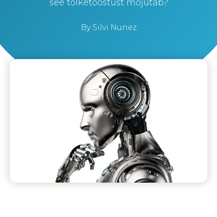
see tõlketööstust mõjutab?
By
Silvi Nunez