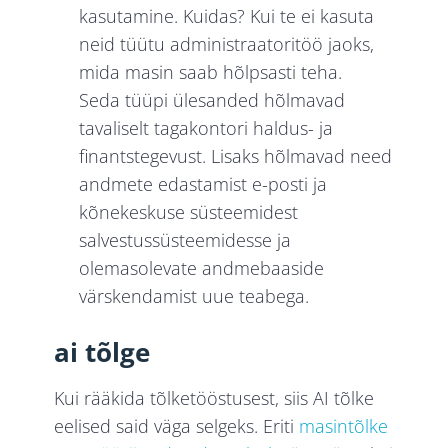
kasutamine. Kuidas? Kui te ei kasuta
neid tüütu administraatoritöö jaoks,
mida masin saab hõlpsasti teha.
Seda tüüpi ülesanded hõlmavad
tavaliselt tagakontori haldus- ja
finantstegevust. Lisaks hõlmavad need
andmete edastamist e-posti ja
kõnekeskuse süsteemidest
salvestussüsteemidesse ja
olemasolevate andmebaaside
värskendamist uue teabega.
ai tõlge
Kui rääkida tõlketööstusest, siis AI tõlke
eelised said väga selgeks. Eriti
masintõlke