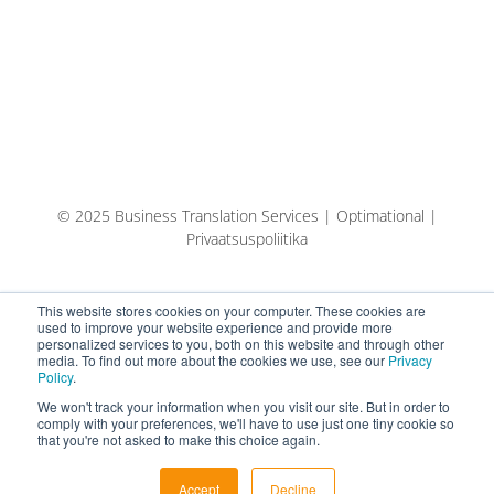
© 2025 Business Translation Services | Optimational |
Privaatsuspoliitika
This website stores cookies on your computer. These cookies are
used to improve your website experience and provide more
personalized services to you, both on this website and through other
media. To find out more about the cookies we use, see our
Privacy
Policy
.
We won't track your information when you visit our site. But in order to
comply with your preferences, we'll have to use just one tiny cookie so
that you're not asked to make this choice again.
Español
Eesti keel (AI-tõlge)
Accept
Decline