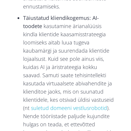
ennustamiseks.
Täiustatud kliendikogemus: AI-
toodete
kasutamine ärianalüüsis
kindla klientide kaasamisstrateegia
loomiseks aitab luua tugeva
kaubamärgi ja suurendada klientide
lojaalsust. Kuid see pole ainus viis,
kuidas AI ja äristrateegia kokku
saavad. Samuti saate tehisintellekti
kasutada virtuaalsete abivahendite ja
klienditoe jaoks, mis on suunatud
klientidele, kes otsivad üldisi vastuseid
(nt
suletud domeeni vestlusrobotid
).
Nende tööriistade paljude kujundite
hulgas on teada, et ettevõtted