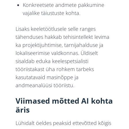
Konkreetsete andmete pakkumine
vajalike täiustuste kohta.
Lisaks keeletöötlusele selle ranges
tähenduses hakkab tehisintellekt levima
ka projektijuhtimise, tarnijahalduse ja
lokaliseerimise valdkonnas. Üldiselt
sisaldab eduka keelespetsialisti
tööriistakast üha rohkem tarbeks
kasutatavaid masinõppe ja
andmeanalüüsi tööriistu.
Viimased mõtted AI kohta
äris
Lühidalt öeldes peaksid ettevõtted kõigis