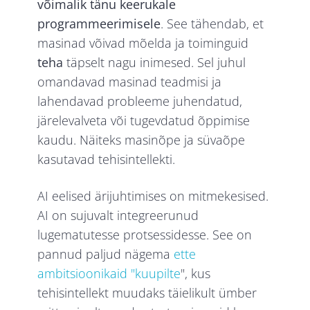
võimalik tänu keerukale
programmeerimisele
. See tähendab, et
masinad võivad mõelda ja toiminguid
teha
täpselt nagu inimesed. Sel juhul
omandavad masinad teadmisi ja
lahendavad probleeme juhendatud,
järelevalveta või tugevdatud õppimise
kaudu. Näiteks masinõpe ja süvaõpe
kasutavad tehisintellekti.
AI eelised ärijuhtimises on mitmekesised.
AI on sujuvalt integreerunud
lugematutesse protsessidesse. See on
pannud paljud nägema
ette
ambitsioonikaid "kuupilte
", kus
tehisintellekt muudaks täielikult ümber