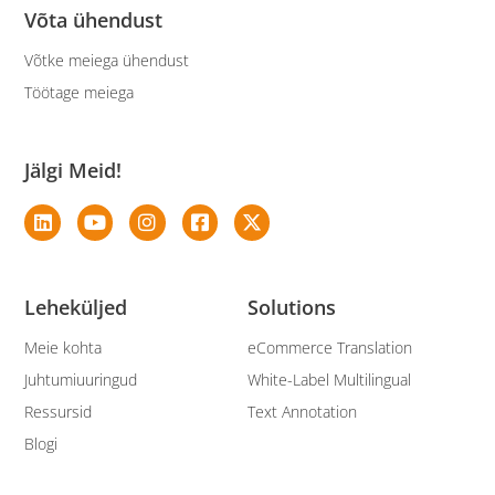
Võta ühendust
Võtke meiega ühendust
Töötage meiega
Jälgi Meid!
Leheküljed
Solutions
Meie kohta
eCommerce Translation
Juhtumiuuringud
White-Label Multilingual
Ressursid
Text Annotation
Blogi