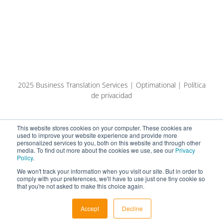
2025 Business Translation Services | Optimational | Política
de privacidad
This website stores cookies on your computer. These cookies are
used to improve your website experience and provide more
personalized services to you, both on this website and through other
media. To find out more about the cookies we use, see our
Privacy
Policy
.
We won't track your information when you visit our site. But in order to
comply with your preferences, we'll have to use just one tiny cookie so
that you're not asked to make this choice again.
Español
Eesti keel (AI-tõlge)
Accept
Decline