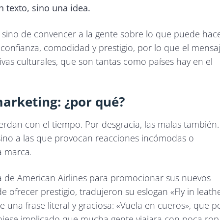
 texto, sino una idea.
, sino de convencer a la gente sobre lo que puede hac
 confianza, comodidad y prestigio, por lo que el mensa
vas culturales, que son tantas como países hay en el
marketing: ¿por qué?
dan con el tiempo. Por desgracia, las malas también.
 sino a las que provocan reacciones incómodas o
na marca
.
a de American Airlines para promocionar sus nuevos
e ofrecer prestigio, tradujeron su eslogan «Fly in leath
 una frase literal y graciosa: «Vuela en cueros», que p
biese implicado que mucha gente viajara con poca rop