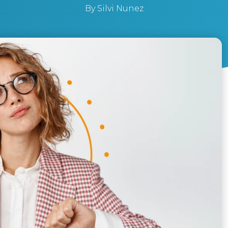
By
Silvi Nunez