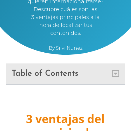
quieren internacionalizarse?
Descubre cuáles son las
3 ventajas principales a la
hora de localizar tus
contenidos.
By
Silvi Nunez
Table of Contents
3 ventajas del