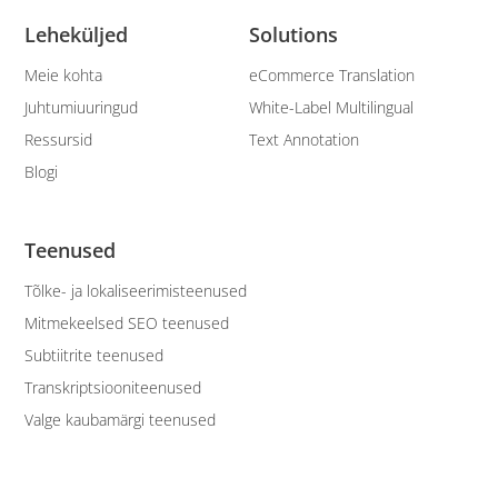
Leheküljed
Solutions
Meie kohta
eCommerce Translation
Juhtumiuuringud
White-Label Multilingual
Ressursid
Text Annotation
Blogi
Teenused
Tõlke- ja lokaliseerimisteenused
Mitmekeelsed SEO teenused
Subtiitrite teenused
Transkriptsiooniteenused
Valge kaubamärgi teenused