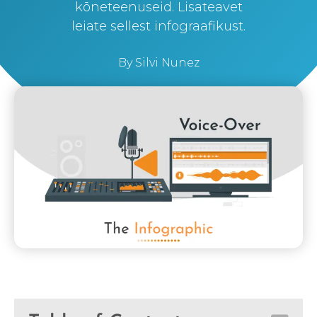
kõneteenuseid. Lisateavet
leiate sellest infograafikust.
By
Silvi Nunez