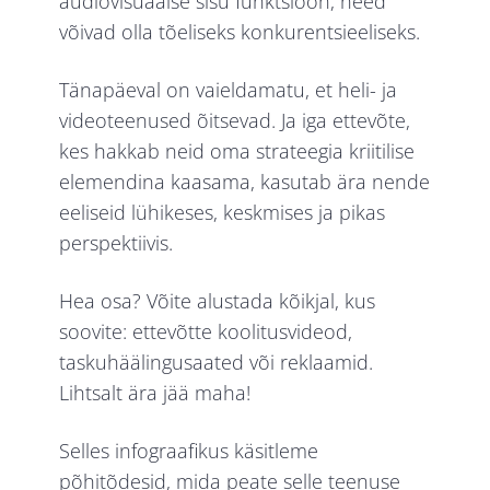
audiovisuaalse sisu funktsioon, need
võivad olla tõeliseks konkurentsieeliseks.
Tänapäeval on vaieldamatu, et heli- ja
videoteenused õitsevad. Ja iga ettevõte,
kes hakkab neid oma strateegia kriitilise
elemendina kaasama, kasutab ära nende
eeliseid lühikeses, keskmises ja pikas
perspektiivis.
Hea osa? Võite alustada kõikjal, kus
soovite: ettevõtte koolitusvideod,
taskuhäälingusaated või reklaamid.
Lihtsalt ära jää maha!
Selles infograafikus käsitleme
põhitõdesid, mida peate selle teenuse