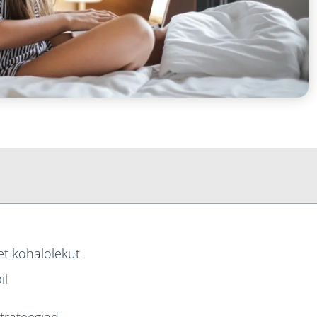
et kohalolekut
il
trateegiad