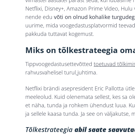
viimastel aastatel pärast seda, kui lubasim
Netflixi, Disney+, Amazon Prime Video, Hulu
nende edu
võti on olnud kohalike turgud
uurime, mida voogedastusplatvormid teevad 
pakkuda tuttavat kogemust.
Miks on tõlkestrateegia om
Tippvoogedastusettevõtted
toetuvad tõlkimis
rahvusvahelisel turul
juhtima.
Netflixi brändi asepresident Eric Pallotta üt
meeleolud. Kuid olenemata sellest, kes sa ol
et näha, tunda ja rohkem ühendust luua. K
ja sellele kaasa tunda. Ja see on väljakutse,
Tõlkestrateegia
abil saate saavut