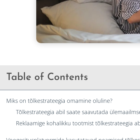
Table of Contents
Miks on tõlkestrateegia omamine oluline?
Tõlkestrateegia abil saate saavutada ülemaailms
Reklaamige kohalikku tootmist tõlkestrateegia ab
Voogesitusplatvormide kasutatavad peamised tõlkes