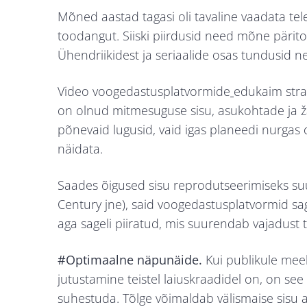
Mõned aastad tagasi oli tavaline vaadata tel
toodangut. Siiski piirdusid need mõne päritol
Ühendriikidest ja seriaalide osas tundusid ne
Video voogedastusplatvormide
edukaim stra
on olnud mitmesuguse sisu, asukohtade ja ž
põnevaid lugusid, vaid igas planeedi nurgas 
näidata.
Saades õigused sisu reprodutseerimiseks suu
Century jne), said voogedastusplatvormid sage
aga sageli piiratud, mis suurendab vajadust t
#Optimaalne näpunäide.
Kui publikule mee
jutustamine teistel laiuskraadidel on, on see 
suhestuda. Tõlge võimaldab välismaise sisu