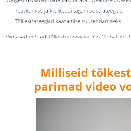
Teavitamise ja kvaliteedi tagamise strateegiad
Tõlkestrateegiad kaasamise suurendamiseks
Viimased mõtted: tõlkestrateegiaga „Go Global, Act L
Milliseid tõlke
parimad video v