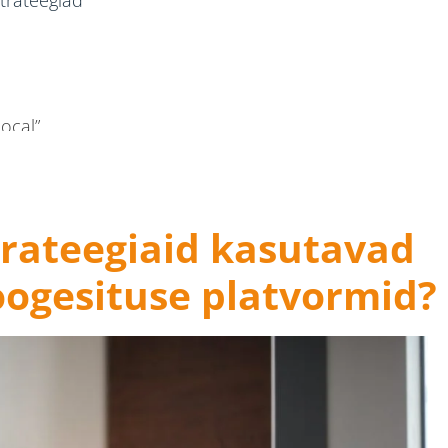
ocal”.
strateegiaid kasutavad
oogesituse platvormid?