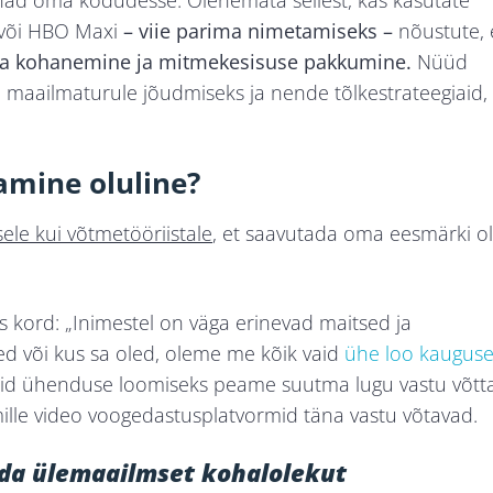
e nad oma kodudesse. Olenemata sellest, kas kasutate
 või HBO Maxi
– viie parima
nimetamiseks –
nõustute, 
ega kohanemine ja mitmekesisuse pakkumine.
Nüüd
maailmaturule jõudmiseks ja nende tõlkestrateegiaid, 
amine oluline?
ele kui võtmetööriistale
, et saavutada oma eesmärki ol
les kord: „Inimestel on väga erinevad maitsed ja
ed või kus sa oled, oleme me kõik vaid
ühe loo kauguse
uid ühenduse loomiseks peame suutma lugu vastu võtt
 mille video voogedastusplatvormid täna vastu võtavad.
ada ülemaailmset kohalolekut