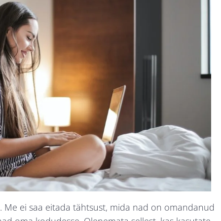
u. Me ei saa eitada tähtsust, mida nad on omandanud