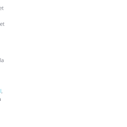
et
et
la
l
,
a