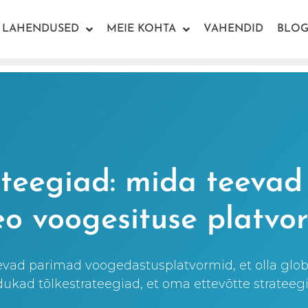
LAHENDUSED
MEIE KOHTA
VAHENDID
BLOG
ateegiad: mida teeva
eo voogesituse platvo
vad parimad voogedastusplatvormid, et olla globa
kad tõlkestrateegiad, et oma ettevõtte strateegi