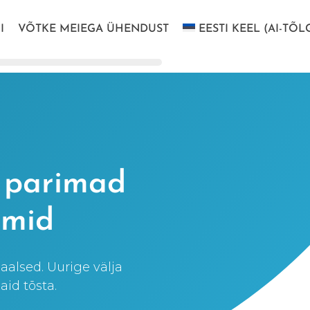
I
VÕTKE MEIEGA ÜHENDUST
EESTI KEEL (AI-TÕL
d parimad
rmid
alsed. Uurige välja
aid tõsta.