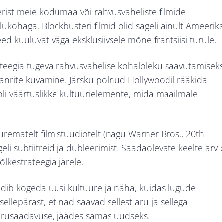
erist meie kodumaa või rahvusvaheliste filmide
ukohaga. Blockbusteri filmid olid sageli ainult Ameerik
ed kuuluvat väga eksklusiivsele mõne frantsiisi turule.
teegia tugeva rahvusvahelise kohaloleku saavutamisek
anrite
kuvamine. Järsku polnud Hollywoodil rääkida
oli väärtuslikke kultuurielemente, mida maailmale
rematelt filmistuudiotelt (nagu Warner Bros., 20th
li subtiitreid ja dubleerimist. Saadaolevate keelte arv
õlkestrateegia järele.
ldib kogeda uusi kultuure ja näha, kuidas lugude
sellepärast, et nad saavad sellest aru ja sellega
 arusaadavuse, jäädes samas uudseks.