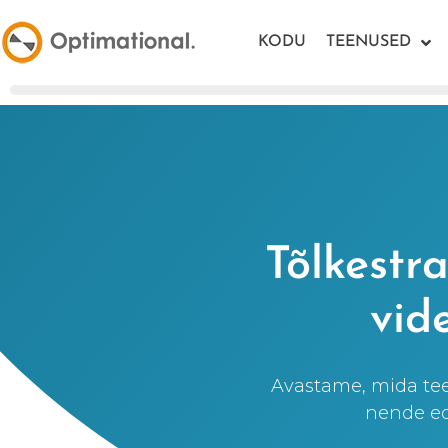
KODU
TEENUSED
Tõlkestr
vid
Avastame, mida tee
nende edu