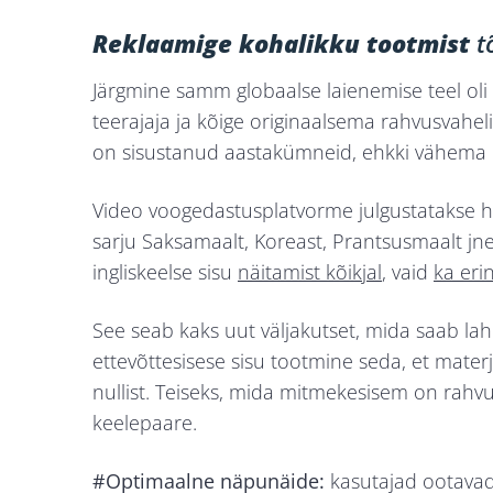
Reklaamige kohalikku tootmist
t
Järgmine samm globaalse laienemise teel ol
teerajaja ja kõige originaalsema rahvusvahe
on sisustanud aastakümneid, ehkki vähema 
Video voogedastusplatvorme julgustatakse han
sarju Saksamaalt, Koreast, Prantsusmaalt jn
ingliskeelse sisu
näitamist kõikjal
, vaid
ka eri
See seab kaks uut väljakutset, mida saab la
ettevõttesisese sisu tootmine seda, et materj
nullist. Teiseks, mida mitmekesisem on rahvu
keelepaare.
#Optimaalne näpunäide:
kasutajad ootavad