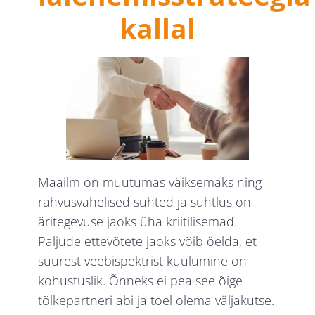
kallal
Maailm on muutumas väiksemaks ning
rahvusvahelised suhted ja suhtlus on
äritegevuse jaoks üha kriitilisemad.
Paljude ettevõtete jaoks võib öelda, et
suurest veebispektrist kuulumine on
kohustuslik. Õnneks ei pea see õige
tõlkepartneri abi ja toel olema väljakutse.