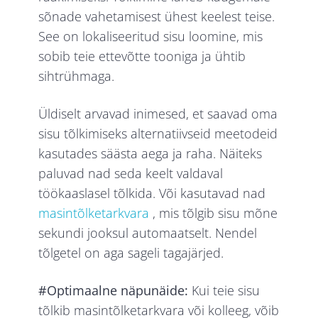
sõnade vahetamisest ühest keelest teise.
See on lokaliseeritud sisu loomine, mis
sobib teie ettevõtte tooniga ja ühtib
sihtrühmaga.
Üldiselt arvavad inimesed, et saavad oma
sisu tõlkimiseks alternatiivseid meetodeid
kasutades säästa aega ja raha. Näiteks
paluvad nad seda keelt valdaval
töökaaslasel tõlkida. Või kasutavad nad
masintõlketarkvara
, mis tõlgib sisu mõne
sekundi jooksul automaatselt. Nendel
tõlgetel on aga sageli tagajärjed.
#Optimaalne näpunäide:
Kui teie sisu
tõlkib masintõlketarkvara või kolleeg, võib