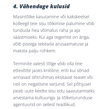
4. Vähendage kulusid
Masintõlke kasutamine või kakskeelsel
kolleegil teie sisu tõlkimise palumine võib
tunduda hea võimalus raha ja aja
säästmiseks. Kui aga tegemist on äriga,
võib pisiviga tekitada arusaamatuse ja
maksta palju rohkem.
Terminite valesti tõlge võib olla teie
ettevõtte jaoks kriitiline, eriti kui sõnad
annavad sihtrühmas eksitavat teavet või
neil on negatiivne varjund. Sel põhjusel
peab uute keelte sisu edu saavutamiseks
arvestama kultuuriga. Ja tõlketurunduse
agentuurid on sellest teadlikud.