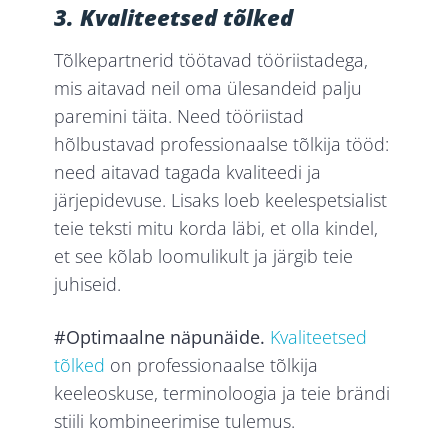
3. Kvaliteetsed
tõlked
Tõlkepartnerid töötavad tööriistadega,
mis aitavad neil oma ülesandeid palju
paremini täita. Need tööriistad
hõlbustavad professionaalse tõlkija tööd:
need aitavad tagada kvaliteedi ja
järjepidevuse. Lisaks loeb keelespetsialist
teie teksti mitu korda läbi, et olla kindel,
et see kõlab loomulikult ja järgib teie
juhiseid.
#Optimaalne näpunäide.
Kvaliteetsed
tõlked
on professionaalse tõlkija
keeleoskuse, terminoloogia ja teie brändi
stiili kombineerimise tulemus.