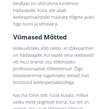
Kindlasti on sihtrühma tundmine
hädavajalik, kuna see aitab
keelespetsialistidel määrata tõlgete jaoks
õige tooni ja sõnavara.
Viimased Mõtted
Kokkuvõtteks võib öelda, et tõlkepartner
on hädavajalik, kui vajate oma veebisaidi
või muu brändi sisu tõlkimiseks
professionaalset tõlketeenust. Õige
lokaliseerimise tagamiseks teevad nad
koostööd keelespetsialistidega.
Kas ma tohin teilt nüüd küsida, millise
valiku teete järgmisel korral, kui teil on
midagi, mis vajab tõlkimist? Sõbrad,