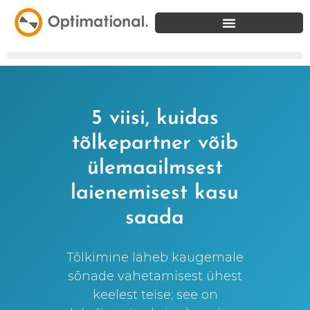
5 viisi, kuidas
tõlkepartner võib
ülemaailmsest
laienemisest kasu
saada
Tõlkimine läheb kaugemale
sõnade vahetamisest ühest
keelest teise; see on