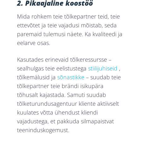
2. Pikaajaline koostöö
Mida rohkem teie tõlkepartner teid, teie
ettevõtet ja teie vajadusi mõistab, seda
paremaid tulemusi näete. Ka kvaliteedi ja
eelarve osas.
Kasutades erinevaid tõlkeressursse –
sealhulgas teie eelistustega
stiilijuhiseid
,
tõlkemälusid ja
sõnastikke
– suudab teie
tõlkepartner teie brändi isikupära
tõhusalt kajastada. Samuti suudab
tõlketurundusagentuur kliente aktiivselt
kuulates võtta ühendust kliendi
vajadustega, et pakkuda silmapaistvat
teeninduskogemust.