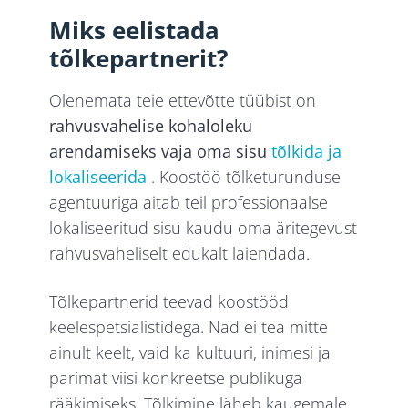
Miks eelistada
tõlkepartnerit?
Olenemata teie ettevõtte tüübist on
rahvusvahelise kohaloleku
arendamiseks vaja oma sisu
tõlkida ja
lokaliseerida
. Koostöö tõlketurunduse
agentuuriga aitab teil professionaalse
lokaliseeritud sisu kaudu oma äritegevust
rahvusvaheliselt edukalt laiendada.
Tõlkepartnerid teevad koostööd
keelespetsialistidega. Nad ei tea mitte
ainult keelt, vaid ka kultuuri, inimesi ja
parimat viisi konkreetse publikuga
rääkimiseks. Tõlkimine läheb kaugemale