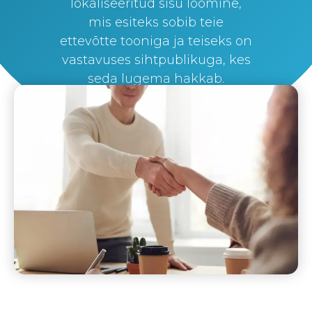
lokaliseeritud sisu loomine,
mis esiteks sobib teie
ettevõtte tooniga ja teiseks on
vastavuses sihtpublikuga, kes
seda lugema hakkab.
By
Silvi Nunez