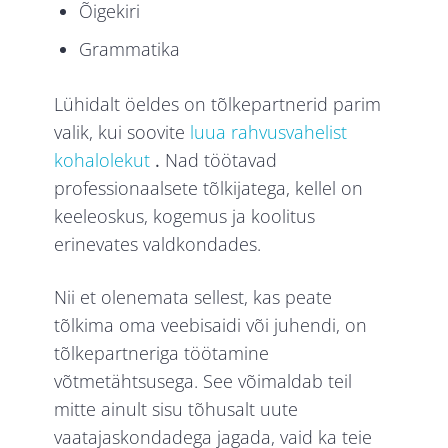
Õigekiri
Grammatika
Lühidalt öeldes on tõlkepartnerid parim
valik, kui soovite
luua rahvusvahelist
kohalolekut
.
Nad töötavad
professionaalsete tõlkijatega, kellel on
keeleoskus, kogemus ja koolitus
erinevates valdkondades.
Nii et olenemata sellest, kas peate
tõlkima oma veebisaidi või juhendi, on
tõlkepartneriga töötamine
võtmetähtsusega. See võimaldab teil
mitte ainult sisu tõhusalt uute
vaatajaskondadega jagada, vaid ka teie