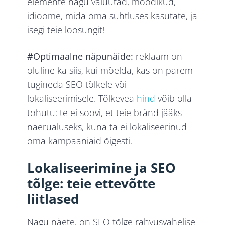
elemente nagu valuutad, mõõdikud,
idioome, mida oma suhtluses kasutate, ja
isegi teie loosungit!
#Optimaalne näpunäide:
reklaam on
oluline ka siis, kui mõelda, kas on parem
tugineda SEO tõlkele või
lokaliseerimisele. Tõlkevea
hind
võib olla
tohutu: te ei soovi, et teie bränd jääks
naerualuseks, kuna ta ei lokaliseerinud
oma kampaaniaid õigesti.
Lokaliseerimine ja SEO
tõlge: teie ettevõtte
liitlased
Nagu näete, on SEO tõlge rahvusvahelise