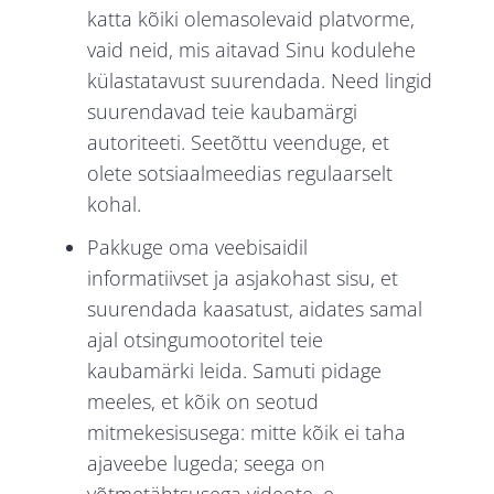
katta kõiki olemasolevaid platvorme,
vaid neid, mis aitavad Sinu kodulehe
külastatavust suurendada. Need lingid
suurendavad teie kaubamärgi
autoriteeti. Seetõttu veenduge, et
olete sotsiaalmeedias regulaarselt
kohal.
Pakkuge oma veebisaidil
informatiivset ja asjakohast sisu, et
suurendada kaasatust, aidates samal
ajal otsingumootoritel teie
kaubamärki leida. Samuti pidage
meeles, et kõik on seotud
mitmekesisusega: mitte kõik ei taha
ajaveebe lugeda; seega on
võtmetähtsusega videote, e-