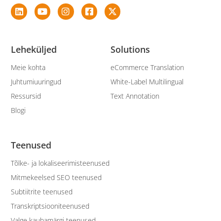
Leheküljed
Solutions
Meie kohta
eCommerce Translation
Juhtumiuuringud
White-Label Multilingual
Ressursid
Text Annotation
Blogi
Teenused
Tõlke- ja lokaliseerimisteenused
Mitmekeelsed SEO teenused
Subtiitrite teenused
Transkriptsiooniteenused
Valge kaubamärgi teenused