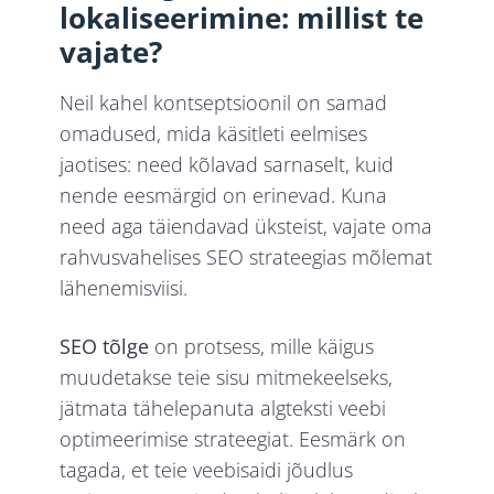
lokaliseerimine: millist te
vajate?
Neil kahel kontseptsioonil on samad
omadused, mida käsitleti eelmises
jaotises: need kõlavad sarnaselt, kuid
nende eesmärgid on erinevad. Kuna
need aga täiendavad üksteist, vajate oma
rahvusvahelises SEO strateegias mõlemat
lähenemisviisi.
SEO tõlge
on protsess, mille käigus
muudetakse teie sisu mitmekeelseks,
jätmata tähelepanuta algteksti veebi
optimeerimise strateegiat. Eesmärk on
tagada, et teie veebisaidi jõudlus