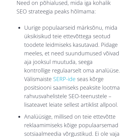
Need on põhialused, mida iga kohalik
SEO strateegia peaks hõlmama:
Uurige populaarseid märksõnu, mida
üksikisikud teie ettevõttega seotud
toodete leidmiseks kasutavad. Pidage
meeles, et need suundumused võivad
aja jooksul muutuda, seega
kontrollige regulaarselt oma analüüse.
Välismaiste
SERP-ide
seas kõrge
positsiooni saamiseks peaksite lootma
rahvusvahelistele SEO-teenustele –
lisateavet leiate sellest artiklist allpool.
Analüüsige, millised on teie ettevõtte
reklaamimiseks kõige populaarsemad
sotsiaalmeedia võrgustikud. Ei ole vaja