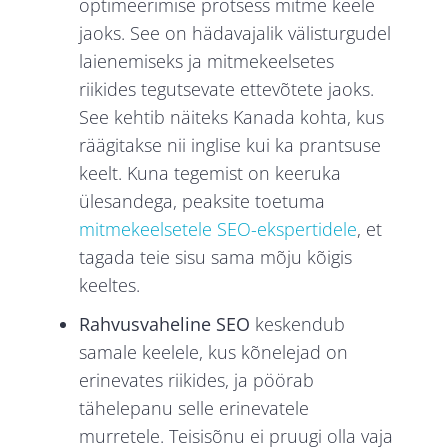
optimeerimise protsess mitme keele
jaoks. See on hädavajalik välisturgudel
laienemiseks ja mitmekeelsetes
riikides tegutsevate ettevõtete jaoks.
See kehtib näiteks Kanada kohta, kus
räägitakse nii inglise kui ka prantsuse
keelt. Kuna tegemist on keeruka
ülesandega, peaksite toetuma
mitmekeelsetele SEO-ekspertidele
, et
tagada teie sisu sama mõju kõigis
keeltes.
Rahvusvaheline SEO
keskendub
samale keelele, kus kõnelejad on
erinevates riikides, ja pöörab
tähelepanu selle erinevatele
murretele. Teisisõnu ei pruugi olla vaja