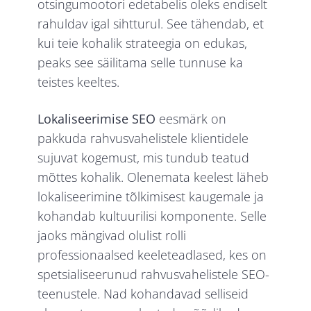
otsingumootori edetabelis oleks endiselt
rahuldav igal sihtturul. See tähendab, et
kui teie kohalik strateegia on edukas,
peaks see säilitama selle tunnuse ka
teistes keeltes.
Lokaliseerimise SEO
eesmärk on
pakkuda rahvusvahelistele klientidele
sujuvat kogemust, mis tundub teatud
mõttes kohalik. Olenemata keelest läheb
lokaliseerimine tõlkimisest kaugemale ja
kohandab kultuurilisi komponente. Selle
jaoks mängivad olulist rolli
professionaalsed keeleteadlased, kes on
spetsialiseerunud rahvusvahelistele SEO-
teenustele. Nad kohandavad selliseid