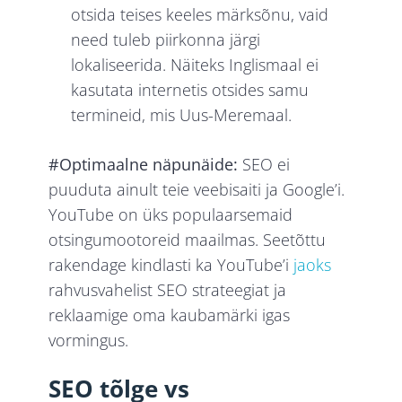
otsida teises keeles märksõnu, vaid
need tuleb piirkonna järgi
lokaliseerida. Näiteks Inglismaal ei
kasutata internetis otsides samu
termineid, mis Uus-Meremaal.
#Optimaalne näpunäide:
SEO ei
puuduta ainult teie veebisaiti ja Google’i.
YouTube on üks populaarsemaid
otsingumootoreid maailmas. Seetõttu
rakendage kindlasti ka YouTube’i
jaoks
rahvusvahelist SEO strateegiat ja
reklaamige oma kaubamärki igas
vormingus.
SEO tõlge vs