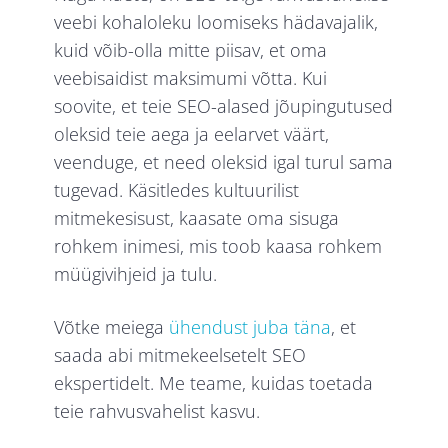
veebi kohaloleku loomiseks hädavajalik,
kuid võib-olla mitte piisav, et oma
veebisaidist maksimumi võtta. Kui
soovite, et teie SEO-alased jõupingutused
oleksid teie aega ja eelarvet väärt,
veenduge, et need oleksid igal turul sama
tugevad. Käsitledes kultuurilist
mitmekesisust, kaasate oma sisuga
rohkem inimesi, mis toob kaasa rohkem
müügivihjeid ja tulu.
Võtke meiega
ühendust juba täna
, et
saada abi mitmekeelsetelt SEO
ekspertidelt. Me teame, kuidas toetada
teie rahvusvahelist kasvu.