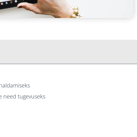
 haldamiseks
ke need tugevuseks