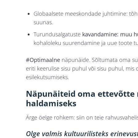
Globaalsete meeskondade
juhtimine: tõ
suunas.
Turundusalgatuste
kavandamine: muu hu
kohaloleku suurendamine ja uue toote 
#Optimaalne
näpunäide. Sõltumata oma suh
eriti keerulise sisu puhul või sisu puhul, m
esilekutsumiseks.
Näpunäiteid oma ettevõtte 
haldamiseks
Ärge öelge rohkem: siin on teie rahvusvaheli
Olge valmis kultuurilisteks erinevu