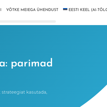
I
VÕTKE MEIEGA ÜHENDUST
EESTI KEEL (AI-TÕL
ia: parimad
 strateegiat kasutada,