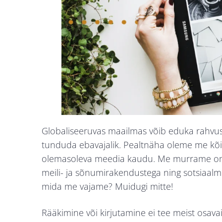
Globaliseeruvas maailmas võib eduka rahvusv
tunduda ebavajalik. Pealtnäha oleme me kõi
olemasoleva meedia kaudu. Me murrame oma t
meili- ja sõnumirakendustega ning sotsiaal
mida me vajame? Muidugi mitte!
Rääkimine või kirjutamine ei tee meist osavai