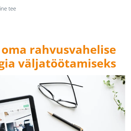
ine tee
 oma rahvusvahelise
gia väljatöötamiseks