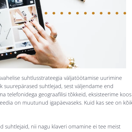
ahelise suhtlusstrateegia väljatöötamise uurimine
k suurepärased suhtlejad, sest väljendame end
elefonidega geograafilisi tõkkeid, eksisteerime koos
meedia on muutunud igapäevaseks. Kuid kas see on kõik
d suhtlejaid, nii nagu klaveri omamine ei tee meist