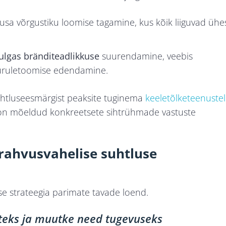
husa võrgustiku loomise tagamine, kus kõik liiguvad ühe
lgas bränditeadlikkuse
suurendamine, veebis
turuletoomise edendamine.
tluseesmärgist peaksite tuginema
keeletõlketeenustel
is on mõeldud konkreetsete sihtrühmade vastuste
rahvusvahelise suhtluse
se strateegia parimate tavade loend.
steks ja muutke need tugevuseks