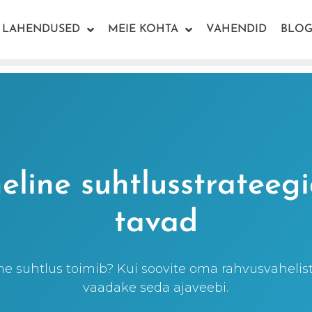
LAHENDUSED
MEIE KOHTA
VAHENDID
BLOG
line suhtlusstrateeg
tavad
ne suhtlus toimib? Kui soovite oma rahvusvahelist
vaadake seda ajaveebi.