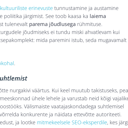
kultuuriliste erinevuste
tunnustamine ja austamine
 poliitika järgimist. See toob kaasa ka
laiema
est tulenevalt
parema jõudlusega
rühmituse.
turgudele jõudmiseks ei tundu miski ahvatlevam kui
tsepakomplekt: mida paremini istub, seda mugavamalt
ökohal
.
uhtlemist
evõtte nurgakivi väärtus. Kui keel muutub takistuseks, pe
meeskonnad ühele lehele ja varustab neid kõigi vajalik
koostööks. Välismaiste vaatajaskondadega suhtlemisel
võrrelda konkurente ja näidata ettevõtte autoriteeti.
edust, ja lootke
mitmekeelsele SEO-eksperdile
, kes järg