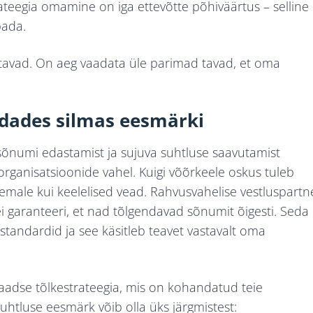
ateegia omamine on iga ettevõtte põhiväärtus – selline
bada.
ihutavad. On aeg vaadata üle parimad tavad, et oma
dades silmas eesmärki
sõnumi edastamist ja sujuva suhtluse saavutamist
rganisatsioonide vahel. Kuigi võõrkeele oskus tuleb
male kui keelelised vead. Rahvusvahelise vestluspartn
i garanteeri, et nad tõlgendavad sõnumit õigesti. Seda
usstandardid ja see käsitleb teavet vastavalt oma
aadse tõlkestrateegia, mis on kohandatud teie
htluse eesmärk võib olla üks järgmistest: