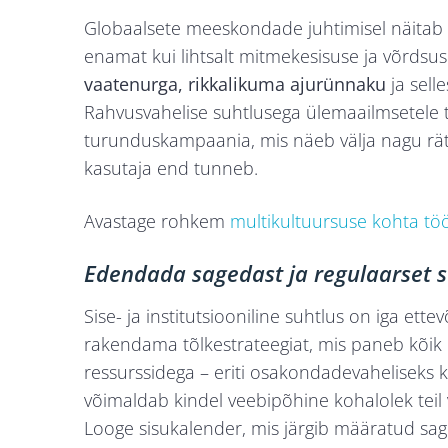
Globaalsete meeskondade juhtimisel näitab
enamat kui lihtsalt mitmekesisuse ja võrdsuse
vaatenurga, rikkalikuma ajurünnaku
ja sell
Rahvusvahelise suhtlusega ülemaailmsetele 
turunduskampaania, mis näeb välja nagu rä
kasutaja end tunneb.
Avastage rohkem
multikultuursuse kohta tö
Edendada sagedast ja regulaarset s
Sise- ja institutsiooniline suhtlus on iga ett
rakendama tõlkestrateegiat, mis paneb kõik 
ressurssidega – eriti osakondadevaheliseks 
võimaldab kindel veebipõhine kohalolek teil 
Looge sisukalender, mis järgib määratud sag