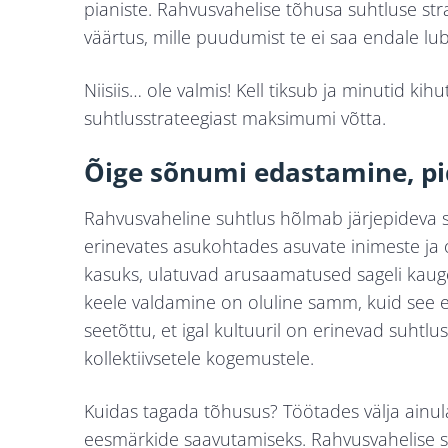
pianiste. Rahvusvahelise tõhusa suhtluse str
väärtus, mille puudumist te ei saa endale lu
Niisiis… ole valmis! Kell tiksub ja minutid k
suhtlusstrateegiast maksimumi võtta.
Õige sõnumi edastamine, pi
Rahvusvaheline suhtlus hõlmab järjepideva 
erinevates asukohtades asuvate inimeste ja o
kasuks, ulatuvad arusaamatused sageli kauge
keele valdamine on oluline samm, kuid see e
seetõttu, et igal kultuuril on erinevad suhtl
kollektiivsetele kogemustele.
Kuidas tagada tõhusus? Töötades välja ainul
eesmärkide saavutamiseks. Rahvusvahelise su