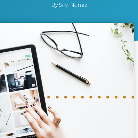
By
Silvi Nunez