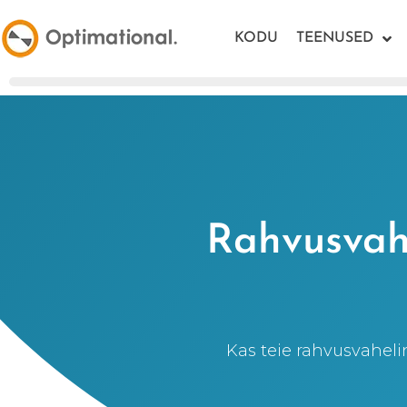
KODU
TEENUSED
Rahvusvahe
Kas teie rahvusvaheli