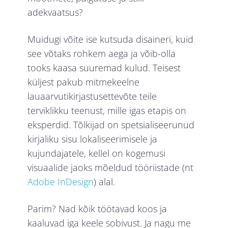
adekvaatsus?
Muidugi võite ise kutsuda disaineri, kuid
see võtaks rohkem aega ja võib-olla
tooks kaasa suuremad kulud. Teisest
küljest pakub mitmekeelne
lauaarvutikirjastusettevõte teile
terviklikku teenust, mille igas etapis on
eksperdid. Tõlkijad on spetsialiseerunud
kirjaliku sisu lokaliseerimisele ja
kujundajatele, kellel on kogemusi
visuaalide jaoks mõeldud tööriistade (nt
Adobe InDesign
) alal.
Parim? Nad kõik töötavad koos ja
kaaluvad iga keele sobivust. Ja nagu me