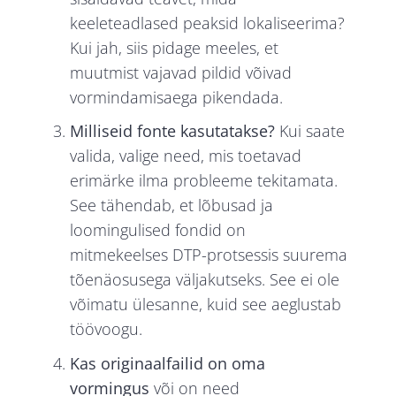
keeleteadlased peaksid lokaliseerima?
Kui jah, siis pidage meeles, et
muutmist vajavad pildid võivad
vormindamisaega pikendada.
Milliseid fonte kasutatakse?
Kui saate
valida, valige need, mis toetavad
erimärke ilma probleeme tekitamata.
See tähendab, et lõbusad ja
loomingulised fondid on
mitmekeelses DTP-protsessis suurema
tõenäosusega väljakutseks. See ei ole
võimatu ülesanne, kuid see aeglustab
töövoogu.
Kas originaalfailid on oma
vormingus
või on need