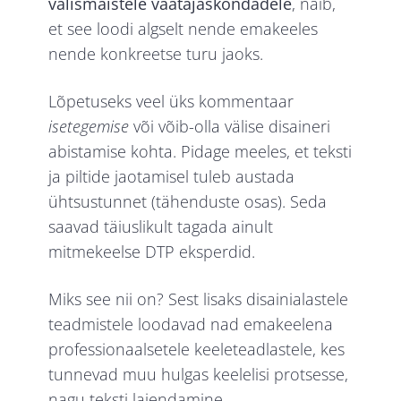
välismaistele vaatajaskondadele
, näib,
et see loodi algselt nende emakeeles
nende konkreetse turu jaoks.
Lõpetuseks veel üks kommentaar
isetegemise
või võib-olla välise disaineri
abistamise kohta. Pidage meeles, et teksti
ja piltide jaotamisel tuleb austada
ühtsustunnet (tähenduste osas). Seda
saavad täiuslikult tagada ainult
mitmekeelse DTP eksperdid.
Miks see nii on? Sest lisaks disainialastele
teadmistele loodavad nad emakeelena
professionaalsetele keeleteadlastele, kes
tunnevad muu hulgas keelelisi protsesse,
nagu teksti laiendamine.