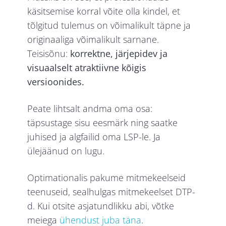
käsitsemise korral võite olla kindel, et
tõlgitud tulemus on võimalikult täpne ja
originaaliga võimalikult sarnane.
Teisisõnu:
korrektne, järjepidev ja
visuaalselt atraktiivne kõigis
versioonides.
Peate lihtsalt andma oma osa:
täpsustage sisu eesmärk ning saatke
juhised ja algfailid oma LSP-le. Ja
ülejäänud on lugu.
Optimationalis pakume mitmekeelseid
teenuseid, sealhulgas mitmekeelset DTP-
d. Kui otsite asjatundlikku abi, võtke
meiega
ühendust juba täna
.