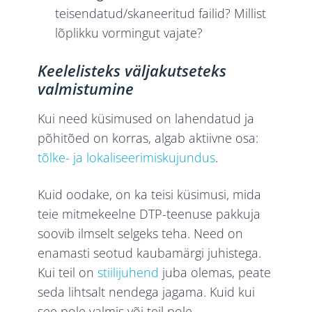
teisendatud/skaneeritud failid? Millist
lõplikku vormingut vajate?
Keelelisteks väljakutseteks
valmistumine
Kui need küsimused on lahendatud ja
põhitõed on korras, algab aktiivne osa:
tõlke- ja lokaliseerimiskujundus
.
Kuid oodake, on ka teisi küsimusi, mida
teie mitmekeelne DTP-teenuse pakkuja
soovib ilmselt selgeks teha. Need on
enamasti seotud kaubamärgi juhistega.
Kui teil on
stiilijuhend
juba olemas, peate
seda lihtsalt nendega jagama. Kuid kui
see pole valmis või teil pole