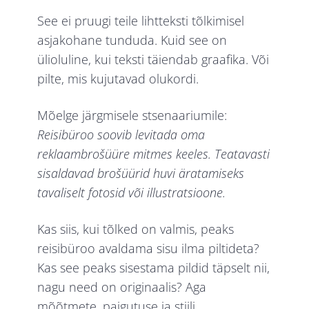
See ei pruugi teile lihtteksti tõlkimisel
asjakohane tunduda. Kuid see on
ülioluline, kui teksti täiendab graafika. Või
pilte, mis kujutavad olukordi.
Mõelge järgmisele stsenaariumile:
Reisibüroo soovib levitada oma
reklaambrošüüre mitmes keeles. Teatavasti
sisaldavad brošüürid huvi äratamiseks
tavaliselt fotosid või illustratsioone.
Kas siis, kui tõlked on valmis, peaks
reisibüroo avaldama sisu ilma piltideta?
Kas see peaks sisestama pildid täpselt nii,
nagu need on originaalis? Aga
mõõtmete, paigutuse ja stiili