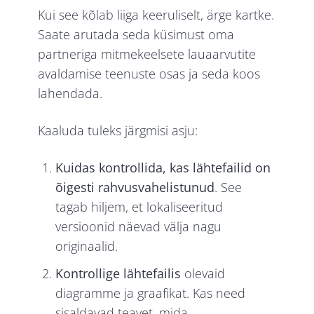
Kui see kõlab liiga keeruliselt, ärge kartke.
Saate arutada seda küsimust oma
partneriga mitmekeelsete lauaarvutite
avaldamise teenuste osas ja seda koos
lahendada.
Kaaluda tuleks järgmisi asju:
Kuidas kontrollida, kas lähtefailid on
õigesti rahvusvahelistunud
. See
tagab hiljem, et lokaliseeritud
versioonid näevad välja nagu
originaalid.
Kontrollige lähtefailis
olevaid
diagramme ja graafikat. Kas need
sisaldavad teavet, mida