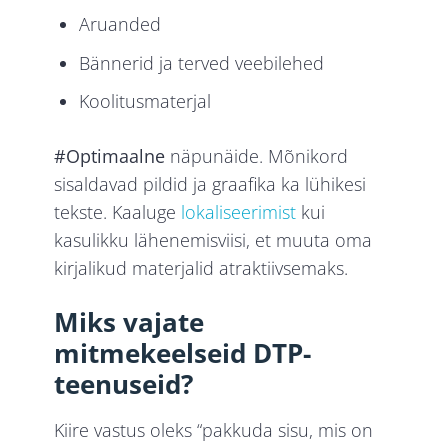
Aruanded
Bännerid ja terved veebilehed
Koolitusmaterjal
#Optimaalne
näpunäide. Mõnikord
sisaldavad pildid ja graafika ka lühikesi
tekste. Kaaluge
lokaliseerimist
kui
kasulikku lähenemisviisi, et muuta oma
kirjalikud materjalid atraktiivsemaks.
Miks vajate
mitmekeelseid DTP-
teenuseid?
Kiire vastus oleks “pakkuda sisu, mis on