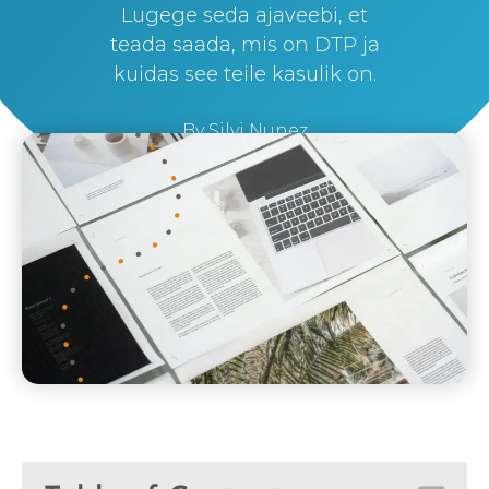
Lugege seda ajaveebi, et
teada saada, mis on DTP ja
kuidas see teile kasulik on.
By
Silvi Nunez