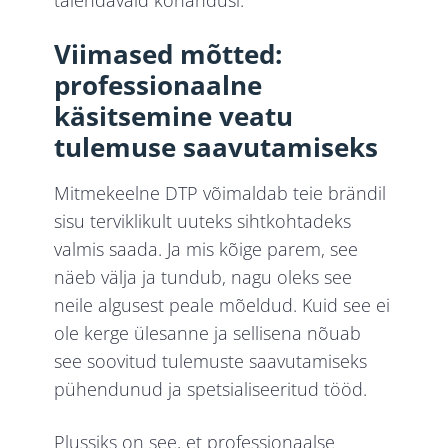
Viimased mõtted:
professionaalne
käsitsemine veatu
tulemuse saavutamiseks
Mitmekeelne DTP võimaldab teie brändil
sisu terviklikult uuteks sihtkohtadeks
valmis saada. Ja mis kõige parem, see
näeb välja ja tundub, nagu oleks see
neile algusest peale mõeldud. Kuid see ei
ole kerge ülesanne ja sellisena nõuab
see soovitud tulemuste saavutamiseks
pühendunud ja spetsialiseeritud tööd.
Plussiks on see, et professionaalse