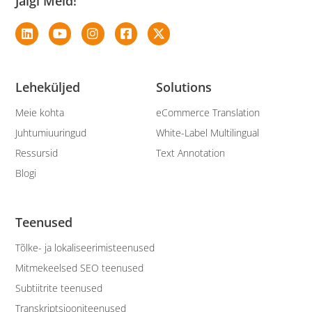
Jälgi Meid!
Leheküljed
Solutions
Meie kohta
eCommerce Translation
Juhtumiuuringud
White-Label Multilingual
Ressursid
Text Annotation
Blogi
Teenused
Tõlke- ja lokaliseerimisteenused
Mitmekeelsed SEO teenused
Subtiitrite teenused
Transkriptsiooniteenused