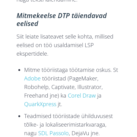
Mitmekeelse DTP täiendavad
eelised
Siit leiate lisateavet selle kohta, millised
eelised on töö usaldamisel LSP
ekspertidele.
Mitme tööriistaga töötamise oskus. St
Adobe
tööriistad (PageMaker,
Robohelp, Captivate, Illustrator,
Freehand jne) ka
Corel Draw
ja
QuarkXpress
jt.
Teadmised tööriistade ühilduvusest
tõlke- ja lokaliseerimistarkvaraga,
nagu
SDL Passolo
, DejaVu jne.