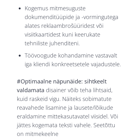
Kogemus mitmesuguste
dokumenditüüpide ja -vormingutega
alates reklaambrošüüridest või
visiitkaartidest kuni keerukate
tehniliste juhenditeni.
Töövoogude kohandamine vastavalt
iga kliendi konkreetsetele vajadustele.
#Optimaalne näpunäide: sihtkeelt
valdamata
disainer võib teha lihtsaid,
kuid raskeid vigu. Näiteks sobimatute
reavahede lisamine ja lausete/lõikude
eraldamine mittekasutavatel viisidel. Või
jättes kogemata teksti vahele. Seetõttu
on mitmekeelne