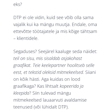
eks?
DTP ei ole vidin, kuid see võib olla sama
vajalik kui ka mängu muutja. Endale, oma
ettevõtte töötajatele ja mis kõige tähtsam
– klientidele.
Segaduses? Seejärel kaaluge seda näidet:
teil on sisu, mis sisaldab asjakohast
graafikat. Teie keelepartner hoolitseb selle
eest, et tekstid oleksid mitmekeelsed
. Siiani
on kõik hästi. Aga kuidas on lood
graafikaga? Kas lihtsalt
kopeerida ja
kleepida
? Siin tulevad mängu
mitmekeelsed lauaarvuti avaldamise
teenused (või lühidalt DTP).