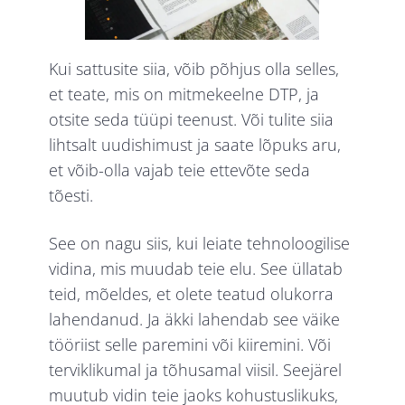
Kui sattusite siia, võib põhjus olla selles,
et teate, mis on mitmekeelne DTP, ja
otsite seda tüüpi teenust. Või tulite siia
lihtsalt uudishimust ja saate lõpuks aru,
et võib-olla vajab teie ettevõte seda
tõesti.
See on nagu siis, kui leiate tehnoloogilise
vidina, mis muudab teie elu. See üllatab
teid, mõeldes, et olete teatud olukorra
lahendanud. Ja äkki lahendab see väike
tööriist selle paremini või kiiremini. Või
terviklikumal ja tõhusamal viisil. Seejärel
muutub vidin teie jaoks kohustuslikuks,