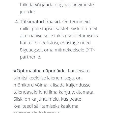
tõlkida või jääda originaaltingimuste
juurde?
Tõlkimatud fraasid.
On termineid,
millel pole täpset vastet. Siiski on meil
alternatiive selle takistuse ületamiseks.
Kui teil on eelistusi, edastage need
õigeaegselt oma mitmekeelsele DTP-
partnerile.
#Optimaalne näpunäide
. Kui seisate
silmitsi keelelise laienemisega, on
mõnikord võimalik lisada küljendusse
täiendavaid lehti ilma kahju tekitamata.
Siiski on ka juhtumeid, kus peate
kvaliteedi säilitamiseks kaaluma
täiendavaid kohandusi.