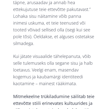
täpne, arusaadav ja annab hea
ettekujutuse teie ettevõtte pakutavast.”
Lohaka sisu näitamine võib panna
inimesi uskuma, et teie teenused või
tooted võivad sellised olla (isegi kui see
pole tõsi). Öeldakse, et alguses ostetakse
silmadega.
Kui jätate visuaalide tähelepanuta, võib
selle tulemuseks olla segane sisu ja halb
loetavus. Veelgi enam, masendav
kogemus ja kaubamärgi identiteedi
kaotamine – mainest rääkimata.
Mitmekeelne trükiladumine säilitab teie
ettevõtte stiili erinevates kultuurides ja