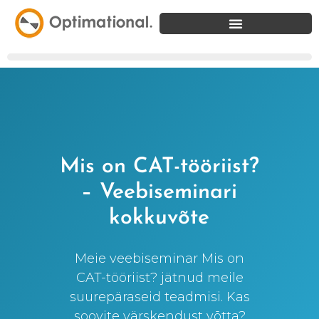
Mis on CAT-tööriist?
– Veebiseminari
kokkuvõte
Meie veebiseminar Mis on
CAT-tööriist? jätnud meile
suurepäraseid teadmisi. Kas
soovite värskendust võtta?