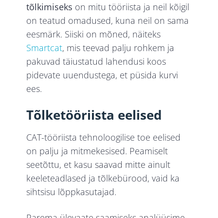
tõlkimiseks
on mitu tööriista ja neil kõigil
on teatud omadused, kuna neil on sama
eesmärk. Siiski on mõned, näiteks
Smartcat
, mis teevad palju rohkem ja
pakuvad täiustatud lahendusi koos
pidevate uuendustega, et püsida kurvi
ees.
Tõlketööriista eelised
CAT-tööriista tehnoloogilise toe eelised
on palju ja mitmekesised. Peamiselt
seetõttu, et kasu saavad mitte ainult
keeleteadlased ja tõlkebürood, vaid ka
sihtsisu lõppkasutajad.
Parema ülevaate saamiseks analüüsime