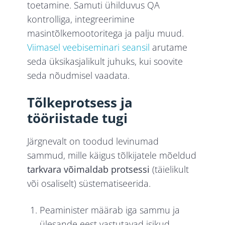
toetamine. Samuti ühilduvus QA
kontrolliga, integreerimine
masintõlkemootoritega ja palju muud.
Viimasel veebiseminari seansil
arutame
seda üksikasjalikult juhuks, kui soovite
seda nõudmisel vaadata.
Tõlkeprotsess ja
tööriistade tugi
Järgnevalt on toodud levinumad
sammud, mille käigus tõlkijatele mõeldud
tarkvara võimaldab protsessi
(täielikult
või osaliselt) süstematiseerida.
Peaminister määrab iga sammu ja
ülesande eest vastutavad isikud.