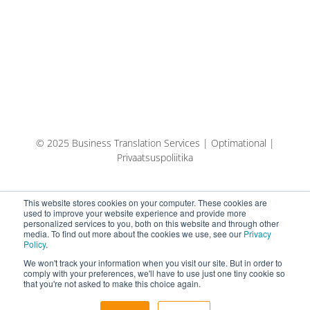
© 2025 Business Translation Services | Optimational |
Privaatsuspoliitika
This website stores cookies on your computer. These cookies are
used to improve your website experience and provide more
personalized services to you, both on this website and through other
media. To find out more about the cookies we use, see our
Privacy
Policy
.
We won't track your information when you visit our site. But in order to
comply with your preferences, we'll have to use just one tiny cookie so
that you're not asked to make this choice again.
English
Español
Eesti keel (AI-tõlge)