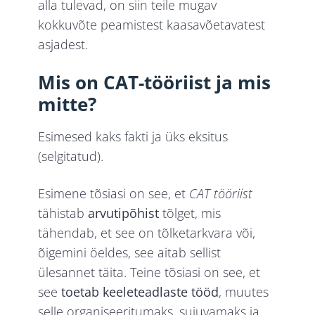
alla tulevad, on siin teile mugav
kokkuvõte peamistest kaasavõetavatest
asjadest.
Mis on CAT-tööriist ja mis
mitte?
Esimesed kaks fakti ja üks eksitus
(selgitatud).
Esimene tõsiasi on see, et
CAT tööriist
tähistab
arvutipõhist
tõlget, mis
tähendab, et see on tõlketarkvara või,
õigemini öeldes, see aitab sellist
ülesannet täita. Teine tõsiasi on see, et
see
toetab keeleteadlaste tööd
, muutes
selle organiseeritumaks, sujuvamaks ja