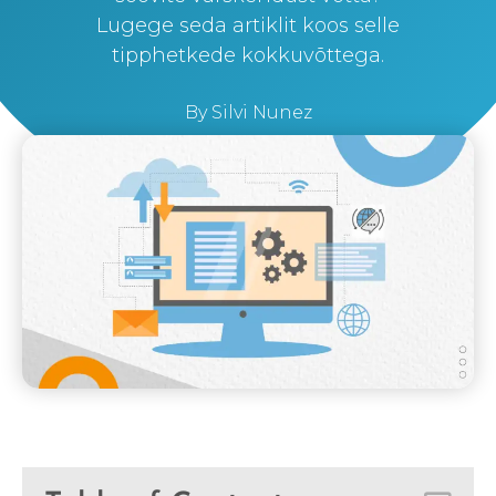
Lugege seda artiklit koos selle
tipphetkede kokkuvõttega.
By
Silvi Nunez