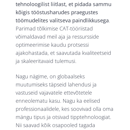
tehnoloogilist liitlast, et pidada sammu
kõigis tööstusharudes praegustes
töömudelites valitseva paindlikkusega
.
Parimad tõlkimise CAT-tööriistad
võimaldavad meil aja ja ressursside
optimeerimise kaudu protsessi
ajakohastada, et saavutada kvaliteetseid
ja skaleeritavaid tulemusi.
Nagu nägime, on globaalseks
muutumiseks täpseid lahendusi ja
vastuseid vajavatele ettevõtetele
enneolematu kasu. Nagu ka eelised
professionaalidele, kes soovivad olla oma
mängu tipus ja otsivad tipptehnoloogiat.
Nii saavad kõik osapooled tagada