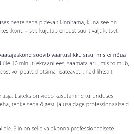
duses peate seda pidevalt kinnitama, kuna see on
d keskkond – see kujutab endast suurt väljakutset
vaatajaskond soovib väärtuslikku sisu, mis ei nõua
 üle 10 minuti ekraani ees, saamata aru, mis toimub,
st või peavad otsima lisateavet… nad lihtsalt
 asja. Esiteks on video kasutamine turunduses
teha, tehke seda õigesti ja usaldage professionaalseid
lale. Siin on selle valdkonna professionaalsete