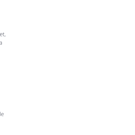
et,
na
de
n