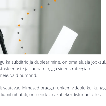
u ka subtiitrid ja dubleerimine, on oma eluaja jooksul.
astusteenuste ja kaubamärgiga videostrateegiate
t meie, vaid numbrid.
t vaatavad inimesed praegu rohkem videoid kui kunag
diumil nihutati, on nende arv kahekordistunud, olles