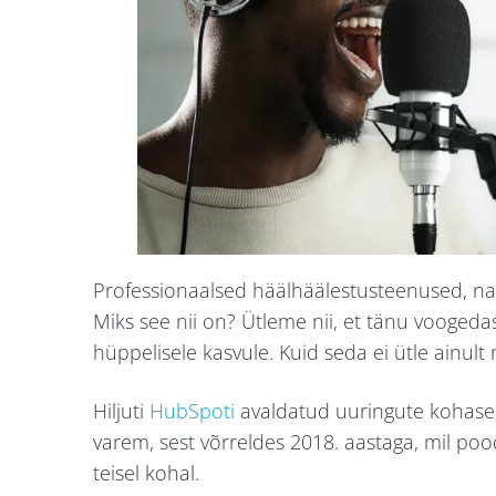
Professionaalsed häälhäälestusteenused, nag
Miks see nii on? Ütleme nii, et tänu vooged
hüppelisele kasvule. Kuid seda ei ütle ainul
Hiljuti
HubSpoti
avaldatud uuringute kohasel
varem, sest võrreldes 2018. aastaga, mil poo
teisel kohal.