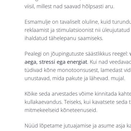
viisil, millest nad saavad hõlpsasti aru.
Esmamulje on tavaliselt oluline, kuid turun
reklaamist ja stimulatsioonist nii üleujutatu
ihaldatud tähelepanu saamiseks.
Pealegi on jõupingutuste säästlikkus reegel:
aega, stressi ega energiat
. Kui nad veedavad
tüdivad kõne monotoonsusest, lamedast video
unustavad, mida pakute ja lähevad. mujal.
Kõike seda arvestades võime kinnitada kahte
kullakaevandus. Teiseks, kui kavatsete seda 
mitmekeelseid kõneteenuseid.
Nüüd lõpetame jutuajamise ja asume asja kal