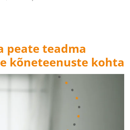
a peate teadma
te kõneteenuste kohta