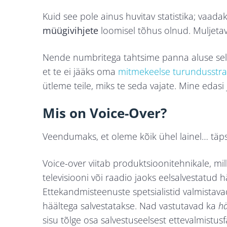
Kuid see pole ainus huvitav statistika; vaada
müügivihjete
loomisel tõhus olnud. Muljetav
Nende numbritega tahtsime panna aluse selle
et te ei jääks oma
mitmekeelse turundusstra
ütleme teile, miks te seda vajate. Mine edasi 
Mis on Voice-Over?
Veendumaks, et oleme kõik ühel lainel… täps
Voice-over viitab produktsioonitehnikale, mil
televisiooni või raadio jaoks eelsalvestatud hä
Ettekandmisteenuste spetsialistid valmistavad
häältega salvestatakse. Nad vastutavad ka
hä
sisu tõlge osa salvestuseelsest ettevalmistusf