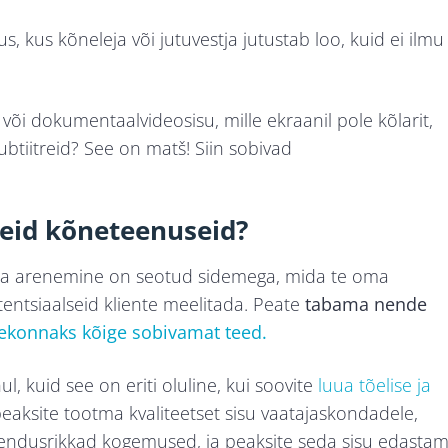
s, kus kõneleja või jutuvestja jutustab loo, kuid ei ilmu
- või dokumentaalvideosisu, mille ekraanil pole kõlarit,
ubtiitreid? See on matš! Siin sobivad
seid kõneteenuseid?
na arenemine on seotud sidemega, mida te oma
tentsiaalseid kliente meelitada. Peate
tabama nende
ekonnaks kõige sobivamat teed.
, kuid see on eriti oluline, kui soovite
luua tõelise ja
peaksite tootma kvaliteetset sisu vaatajaskondadele,
ähendusrikkad kogemused, ja peaksite seda sisu edasta