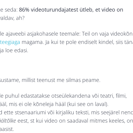
ke seda:
86% videoturundajatest ütleb, et video on
aldav, ah?
 ajaveebi asjakohasele teemale: Teil on vaja videokõn
teegiaga
magama. Ja kui te pole endiselt kindel, siis tä
ja loe edasi.
ustame, millist teenust me silmas peame.
le puhul edastatakse otseülekandena või teatri, filmi,
äl, mis ei ole kõneleja hääl (kui see on laval).
 ette stsenaariumi või kirjaliku teksti, mis seejärel nen
ältõlke
eest, st kui video on saadaval mitmes keeles, o
aasist.