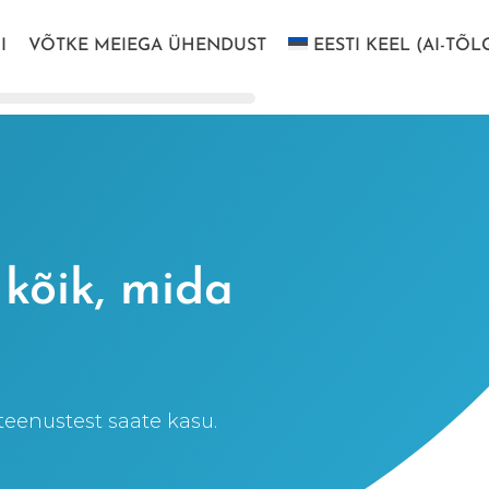
I
VÕTKE MEIEGA ÜHENDUST
EESTI KEEL (AI-TÕL
 kõik, mida
eteenustest saate kasu.