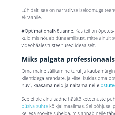
Lühidalt: see on narratiivse iseloomuga teenu
ekraanile.
#OptimationalNõuanne
. Kas teil on õpetus
kuid mis nõuab dünaamilisust, mitte ainult s
videohäälesitusteenused ideaalselt.
Miks palgata professionaal
Oma maine säilitamine turul ja kaubamärgi
klientidega arendate, ja viise, kuidas oma po
huvi, kaasama neid ja näitama neile
ostute
See ei ole ainulaadne häältõlketeenuste puhul
püsiva suhte
kõikjal maailmas. Sel põhjusel 
kellega soovite suhelda, mis annab neile t