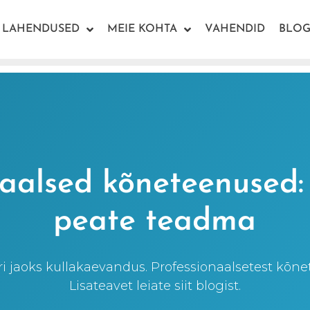
LAHENDUSED
MEIE KOHTA
VAHENDID
BLOG
aalsed kõneteenused:
peate teadma
äri jaoks kullakaevandus. Professionaalsetest kõn
Lisateavet leiate siit blogist.