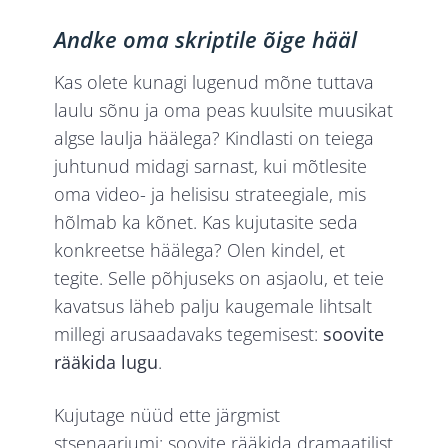
Andke oma skriptile õige hääl
Kas olete kunagi lugenud mõne tuttava
laulu sõnu ja oma peas kuulsite muusikat
algse laulja häälega? Kindlasti on teiega
juhtunud midagi sarnast, kui mõtlesite
oma video- ja helisisu strateegiale, mis
hõlmab ka kõnet. Kas kujutasite seda
konkreetse häälega? Olen kindel, et
tegite. Selle põhjuseks on asjaolu, et teie
kavatsus läheb palju kaugemale lihtsalt
millegi arusaadavaks tegemisest:
soovite
rääkida lugu
.
Kujutage nüüd ette järgmist
stsenaariumi: soovite rääkida dramaatilist