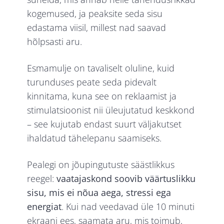
kogemused, ja peaksite seda sisu
edastama viisil, millest nad saavad
hõlpsasti aru.
Esmamulje on tavaliselt oluline, kuid
turunduses peate seda pidevalt
kinnitama, kuna see on reklaamist ja
stimulatsioonist nii üleujutatud keskkond
– see kujutab endast suurt väljakutset
ihaldatud tähelepanu saamiseks.
Pealegi on jõupingutuste säästlikkus
reegel:
vaatajaskond soovib väärtuslikku
sisu, mis ei nõua aega, stressi ega
energiat
. Kui nad veedavad üle 10 minuti
ekraani ees, saamata aru, mis toimub,