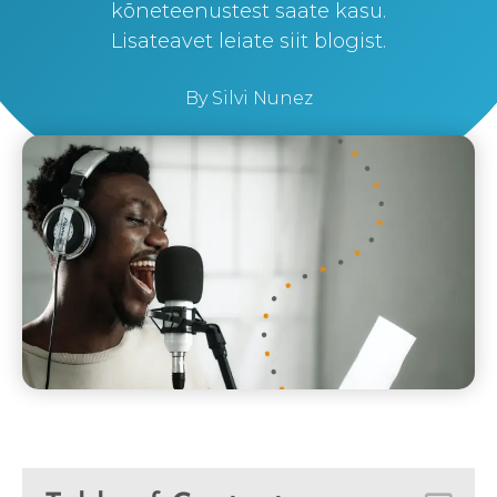
kõneteenustest saate kasu.
Lisateavet leiate siit blogist.
By
Silvi Nunez