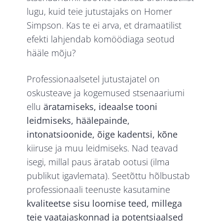
lugu, kuid teie jutustajaks on Homer
Simpson. Kas te ei arva, et dramaatilist
efekti lahjendab komöödiaga seotud
hääle mõju?
Professionaalsetel jutustajatel on
oskusteave ja kogemused stsenaariumi
ellu
äratamiseks, ideaalse tooni
leidmiseks, häälepainde,
intonatsioonide, õige kadentsi, kõne
kiiruse ja muu leidmiseks. Nad teavad
isegi, millal paus äratab ootusi (ilma
publikut igavlemata). Seetõttu hõlbustab
professionaali teenuste kasutamine
kvaliteetse sisu loomise teed, millega
teie vaatajaskonnad ja potentsiaalsed