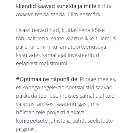
kliendid saavad suhelda ja mille
kohta
rohkem
teada saada. ülim eesmärk.
Lisaks teavad nad, kuidas seda kõike
tõhusalt teha: saate väärtuslikke tulemusi
palju kiiremini kui amatöörteenusega,
kasutades samal ajal investeeritud
eelarvest maksimumi.
#Optimaalne näpunäide
. Pidage meeles,
et kõnega tegelevad spetsialistid saavad
pakkuda teenust, mõistes samal ajal teie
vajadusi ärilisest vaatenurgast, mis
hõlmab teie projekti ajakava,
konkreetsete juhiste ja suhtluseelistuste
järgimist.