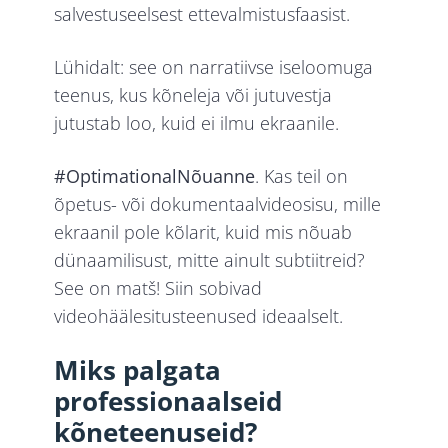
salvestuseelsest ettevalmistusfaasist.
Lühidalt: see on narratiivse iseloomuga
teenus, kus kõneleja või jutuvestja
jutustab loo, kuid ei ilmu ekraanile.
#OptimationalNõuanne
. Kas teil on
õpetus- või dokumentaalvideosisu, mille
ekraanil pole kõlarit, kuid mis nõuab
dünaamilisust, mitte ainult subtiitreid?
See on matš! Siin sobivad
videohäälesitusteenused ideaalselt.
Miks palgata
professionaalseid
kõneteenuseid?