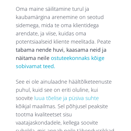
Oma maine säilitamine turul ja
kaubamärgina arenemine on seotud
sidemega, mida te oma klientidega
arendate, ja viise, kuidas oma
potentsiaalseid kliente meelitada. Peate
tabama nende huvi, kaasama neid ja
näitama neile
ostuteekonnaks kõige
sobivamat teed.
See ei ole ainulaadne häältõlketeenuste
puhul, kuid see on eriti oluline, kui
soovite
luua tõelise ja püsiva suhte
kõikjal maailmas. Sel põhjusel peaksite
tootma kvaliteetset sisu
vaatajaskondadele, kellega soovite
suhelda, mis annab neile tähendusrikkad