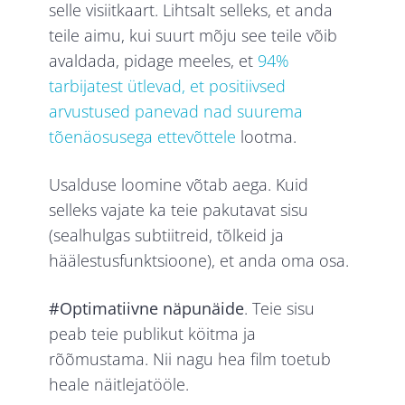
selle visiitkaart. Lihtsalt selleks, et anda
teile aimu, kui suurt mõju see teile võib
avaldada, pidage meeles, et
94%
tarbijatest ütlevad, et positiivsed
arvustused panevad nad suurema
tõenäosusega ettevõttele
lootma.
Usalduse loomine võtab aega. Kuid
selleks vajate ka teie pakutavat sisu
(sealhulgas subtiitreid, tõlkeid ja
häälestusfunktsioone), et anda oma osa.
#Optimatiivne näpunäide
. Teie sisu
peab teie publikut köitma ja
rõõmustama. Nii nagu hea film toetub
heale näitlejatööle.