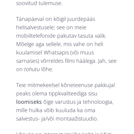
soovitud tulemuse.
Tänapäeval on kõigil juurdepääs
helisalvestusele; see on meie
mobiiltelefonide pakutav tasuta valik.
Mõelge aga sellele, mis vahe on heli
kuulamisel Whatsapis (või muus
sarnases) võrreldes filmi häälega. Jah, see
on
tohutu
lõhe.
Teie mitmekeelsel kõneteenuse pakkujal
peaks olema tippkvaliteediga sisu
loomiseks
õige varustus ja tehnoloogia,
mille hulka võib kuuluda ka oma
salvestus- ja/või montaažistuudio.