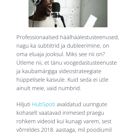
Professionaalsed häälhäälestusteenused,
nagu ka subtiitrid ja dubleerimine, on
oma eluaja jooksul. Miks see nii on?
Ütleme nii, et tänu voogedastusteenuste
ja kaubamärgiga videostrateegiate
hüppelisele kasvule. Kuid seda ei ütle
ainult meie, vaid numbrid.
Hiljuti
HubSpoti
avaldatud uuringute
kohaselt vaatavad inimesed praegu
rohkem videoid kui kunagi varem, sest
võrreldes 2018. aastaga, mil poodiumil