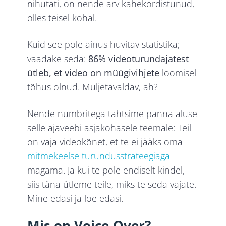
nihutati, on nende arv kahekordistunud,
olles teisel kohal.
Kuid see pole ainus huvitav statistika;
vaadake seda:
86% videoturundajatest
ütleb, et video on müügivihjete
loomisel
tõhus olnud. Muljetavaldav, ah?
Nende numbritega tahtsime panna aluse
selle ajaveebi asjakohasele teemale: Teil
on vaja videokõnet, et te ei jääks oma
mitmekeelse turundusstrateegiaga
magama. Ja kui te pole endiselt kindel,
siis täna ütleme teile, miks te seda vajate.
Mine edasi ja loe edasi.
Mis on Voice-Over?