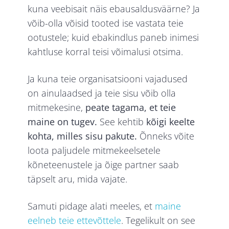
kuna veebisait näis ebausaldusväärne? Ja
võib-olla võisid tooted ise vastata teie
ootustele; kuid ebakindlus paneb inimesi
kahtluse korral teisi võimalusi otsima.
Ja kuna teie organisatsiooni vajadused
on ainulaadsed ja teie sisu võib olla
mitmekesine,
peate tagama, et teie
maine on tugev.
See kehtib
kõigi keelte
kohta, milles sisu pakute.
Õnneks võite
loota paljudele mitmekeelsetele
kõneteenustele ja õige partner saab
täpselt aru, mida vajate.
Samuti pidage alati meeles, et
maine
eelneb teie ettevõttele
. Tegelikult on see