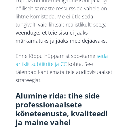
Lõpuks on internet igaühe koht ja kõigi
näiliselt sarnaste ressursside vahele on
lihtne komistada. Me ei ütle seda
tungivalt, vaid lihtsalt realistlikult; seega
veenduge, et teie sisu ei jääks
märkamatuks ja jääks meeldejäävaks.
Enne lõppu hüppamist soovitame
seda
artiklit subtiitrite ja CC
kohta. See
täiendab kahtlemata teie audiovisuaalset
strateegiat.
Alumine rida: tihe side
professionaalsete
kõneteenuste, kvaliteedi
ja maine vahel