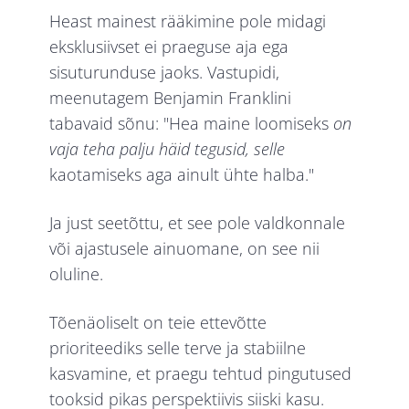
Heast mainest rääkimine pole midagi
eksklusiivset ei praeguse aja ega
sisuturunduse jaoks. Vastupidi,
meenutagem Benjamin Franklini
tabavaid sõnu: "Hea maine loomiseks
on
vaja teha palju häid tegusid, selle
kaotamiseks aga ainult ühte halba."
Ja just seetõttu, et see pole valdkonnale
või ajastusele ainuomane, on see nii
oluline.
Tõenäoliselt on teie ettevõtte
prioriteediks selle terve ja stabiilne
kasvamine, et praegu tehtud pingutused
tooksid pikas perspektiivis siiski kasu.