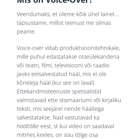
Veendumaks, et oleme kõik ühel lainel…
täpsustame, millist teenust me silmas
peame.
Voice-over viitab produktsioonitehnikale,
mille puhul edastatakse otseülekandena
või teatri, filmi, televisiooni või raadio
jaoks eelsalvestatud hääl, mis ei ole
kõneleja hääl (kui see on laval).
Ettekandmisteenuste spetsialistid
valmistavad ette stsenaariumi või kirjaliku
teksti, mis seejärel nende häältega
salvestatakse. Nad vastutavad ka
häältõlke
eest, st kui video on saadaval
mitmes keeles, on sisu tõlge osa