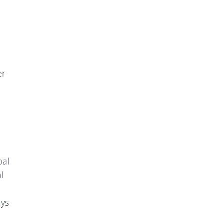
er
bal
l
ays