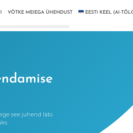
I
VÕTKE MEIEGA ÜHENDUST
EESTI KEEL (AI-TÕL
iendamise
ege see juhend läbi.
äks.