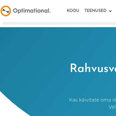
KODU
TEENUSED
Rahvusva
Kas käivitate oma r
Val