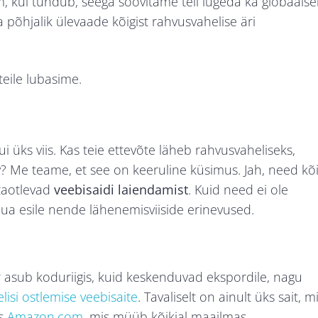
, kui tundub, seega soovitame teil lugeda ka globaalse
a põhjalik ülevaade kõigist rahvusvahelise äri
teile lubasime.
 üks viis. Kas teie ettevõte läheb rahvusvaheliseks,
av? Me teame, et see on keeruline küsimus. Jah, need kõ
taotlevad
veebisaidi laiendamist
. Kuid need ei ole
tuua esile nende lähenemisviiside erinevused.
r asub koduriigis, kuid keskenduvad ekspordile, nagu
isi ostlemise veebisaite
. Tavaliselt on ainult üks sait, m
ks
Amazon.com
, mis müüb kõikjal maailmas