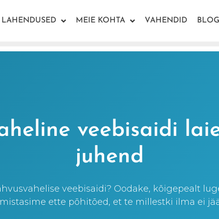
LAHENDUSED
MEIE KOHTA
VAHENDID
BLOG
heline veebisaidi la
juhend
ahvusvahelise veebisaidi? Oodake, kõigepealt lug
mistasime ette põhitõed, et te millestki ilma ei jä