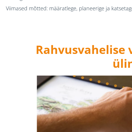
Viimased mõtted: määratlege, planeerige ja katsetag
Rahvusvahelise 
üli