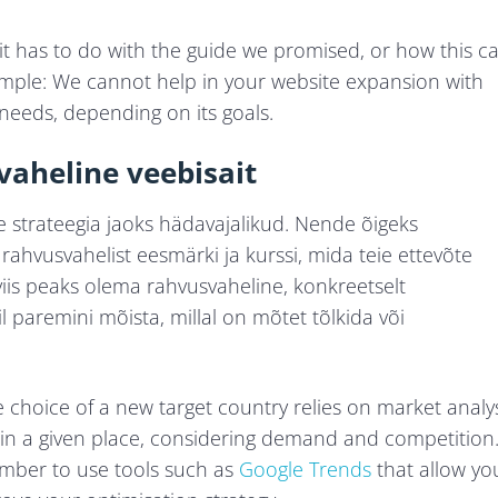
it has to do with the guide we promised, or how this c
simple: We cannot help in your website expansion with
 needs, depending on its goals.
vaheline veebisait
e strateegia jaoks hädavajalikud. Nende õigeks
ahvusvahelist eesmärki ja kurssi, mida teie ettevõte
sviis peaks olema rahvusvaheline, konkreetselt
eil paremini mõista, millal on mõtet tõlkida või
 choice of a new target country relies on market analy
 in a given place, considering demand and competition. 
ember to use tools such as
Google Trends
that allow yo