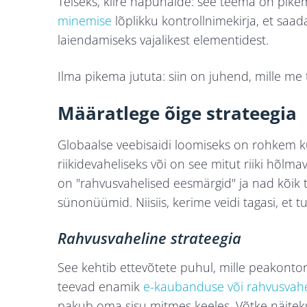
Teiseks, kiire näpunäide: see teema on pikem
minemise
lõplikku kontrollnimekirja, et saad
laiendamiseks vajalikest elementidest.
Ilma pikema jututa: siin on juhend, mille me 
Määratlege õige strateegia
Globaalse veebisaidi loomiseks on rohkem kui
riikidevaheliseks või on see mitut riiki hõlm
on "rahvusvahelised eesmärgid" ja nad kõik 
sünonüümid. Niisiis, kerime veidi tagasi, et 
Rahvusvaheline strateegia
See kehtib ettevõtete puhul, mille peakonto
teevad enamik
e-kaubanduse või rahvusvahel
pakub oma sisu mitmes keeles. Võtke näite