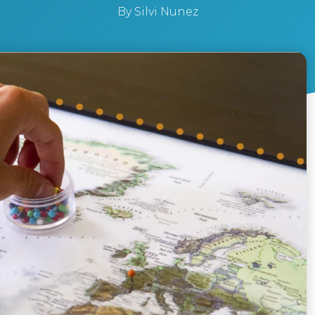
By
Silvi Nunez