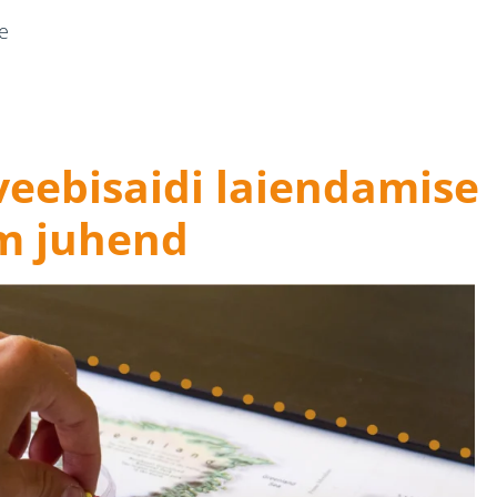
e
veebisaidi laiendamise
m juhend