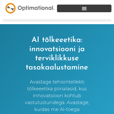
AI tõlkeeetika:
innovatsiooni ja
terviklikkuse
tasakaalustamine
Avastage tehisintellekti
tõlkeeetika piirialasid, kus
innovatsioon kohtub
vastutustundega. Avastage,
kuidas me AI-toega