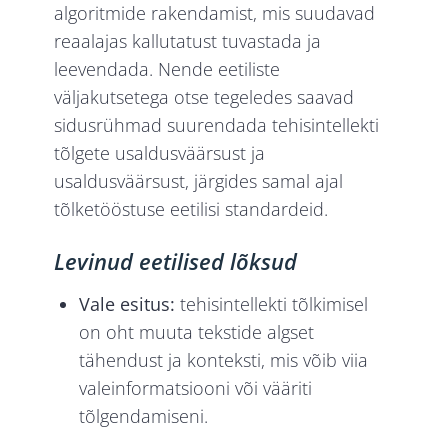
algoritmide rakendamist, mis suudavad
reaalajas kallutatust tuvastada ja
leevendada. Nende eetiliste
väljakutsetega otse tegeledes saavad
sidusrühmad suurendada tehisintellekti
tõlgete usaldusväärsust ja
usaldusväärsust, järgides samal ajal
tõlketööstuse eetilisi standardeid.
Levinud eetilised lõksud
Vale esitus:
tehisintellekti tõlkimisel
on oht muuta tekstide algset
tähendust ja konteksti, mis võib viia
valeinformatsiooni või vääriti
tõlgendamiseni.