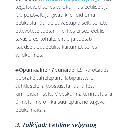
tegutsevad selles valdkonnas eetiliselt ja
läbipaistvalt, järgivad kliendid oma
eetikastandardeid. Vastupidiselt, selliste
ettevõtete toetamine, kes ei sea eetilisi
tavasid esikohale, eirab ja toetab
kaudselt ebaeetilist käitumist selles
valdkonnas.
#Optimaalne näpunäide:
LSP-d otsides
pöörake tähelepanu läbipaistvale
suhtlusele ja tööstusstandarditest
kinnipidamisele. Meeskonna tunnustus ja
õnnetunne on ka suurepärane tugeva
eetika näitaja!
3. Tõlkijad: Eetiline selgroog