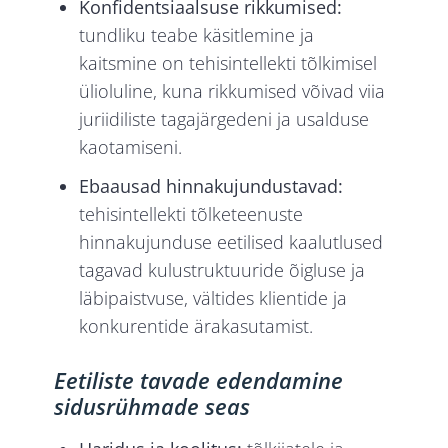
Konfidentsiaalsuse rikkumised:
tundliku teabe käsitlemine ja
kaitsmine on tehisintellekti tõlkimisel
ülioluline, kuna rikkumised võivad viia
juriidiliste tagajärgedeni ja usalduse
kaotamiseni.
Ebaausad hinnakujundustavad:
tehisintellekti tõlketeenuste
hinnakujunduse eetilised kaalutlused
tagavad kulustruktuuride õigluse ja
läbipaistvuse, vältides klientide ja
konkurentide ärakasutamist.
Eetiliste tavade edendamine
sidusrühmade seas