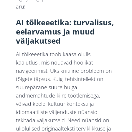
aru!
AI tõlkeeetika: turvalisus,
eelarvamus ja muud
väljakutsed
AI tõlkeeetika toob kaasa olulisi
kaalutlusi, mis nõuavad hoolikat
navigeerimist. Üks kriitiline probleem on
tõlgete täpsus. Kuigi tehisintellekt on
suurepärane suure hulga
andmemahtude kiire töötlemisega,
võivad keele, kultuurikonteksti ja
idiomaatiliste väljenduste nüansid
tekitada väljakutseid. Need nüansid on
üliolulised originaalteksti terviklikkuse ja