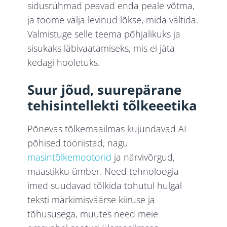
sidusrühmad peavad enda peale võtma,
ja toome välja levinud lõkse, mida vältida.
Valmistuge selle teema põhjalikuks ja
sisukaks läbivaatamiseks, mis ei jäta
kedagi hooletuks.
Suur jõud, suurepärane
tehisintellekti tõlkeeetika
Põnevas tõlkemaailmas kujundavad AI-
põhised tööriistad, nagu
masintõlkemootorid
ja närvivõrgud,
maastikku ümber. Need tehnoloogia
imed suudavad tõlkida tohutul hulgal
teksti märkimisväärse kiiruse ja
tõhususega, muutes need meie