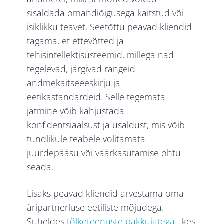
sisaldada omandiõigusega kaitstud või
isiklikku teavet. Seetõttu peavad kliendid
tagama, et ettevõtted ja
tehisintellektisüsteemid, millega nad
tegelevad, järgivad rangeid
andmekaitseeeskirju ja
eetikastandardeid. Selle tegemata
jätmine võib kahjustada
konfidentsiaalsust ja usaldust, mis võib
tundlikule teabele volitamata
juurdepääsu või väärkasutamise ohtu
seada.
Lisaks peavad kliendid arvestama oma
äripartnerluse eetiliste mõjudega.
Suheldes
tõlketeenuste pakkujatega
, kes