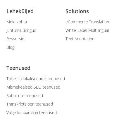
Leheküljed
Solutions
Meie kohta
eCommerce Translation
Juhtumiuuringud
White-Label Multilingual
Ressursid
Text Annotation
Blogi
Teenused
Tõlke- ja lokaliseerimisteenused
Mitmekeelsed SEO teenused
Subtiitrite teenused
Transkriptsiooniteenused
Valge kaubamärgi teenused