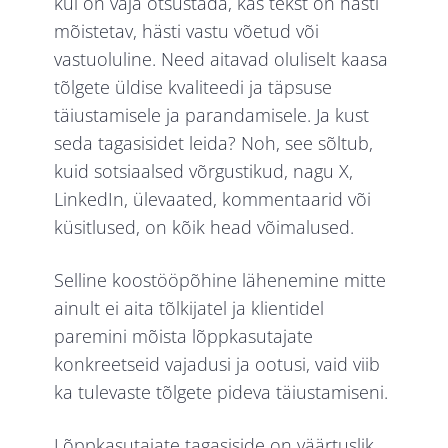
kui on vaja otsustada, kas tekst on hästi
mõistetav, hästi vastu võetud või
vastuoluline. Need aitavad oluliselt kaasa
tõlgete üldise kvaliteedi ja täpsuse
täiustamisele ja parandamisele. Ja kust
seda tagasisidet leida? Noh, see sõltub,
kuid sotsiaalsed võrgustikud, nagu X,
LinkedIn, ülevaated, kommentaarid või
küsitlused, on kõik head võimalused.
Selline koostööpõhine lähenemine mitte
ainult ei aita tõlkijatel ja klientidel
paremini mõista lõppkasutajate
konkreetseid vajadusi ja ootusi, vaid viib
ka tulevaste tõlgete pideva täiustamiseni.
Lõppkasutajate tagasiside on väärtuslik