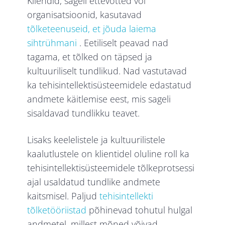
Kliendid, sageli ettevõtted või
organisatsioonid, kasutavad
tõlketeenuseid, et jõuda laiema
sihtrühmani
. Eetiliselt peavad nad
tagama, et tõlked on täpsed ja
kultuuriliselt tundlikud. Nad vastutavad
ka tehisintellektisüsteemidele edastatud
andmete käitlemise eest, mis sageli
sisaldavad tundlikku teavet.
Lisaks keelelistele ja kultuurilistele
kaalutlustele on klientidel oluline roll ka
tehisintellektisüsteemidele tõlkeprotsessi
ajal usaldatud tundlike andmete
kaitsmisel. Paljud
tehisintellekti
tõlketööriistad
põhinevad tohutul hulgal
andmetel, millest mõned võivad