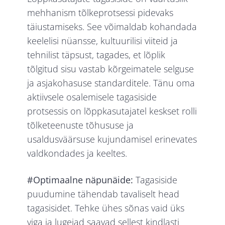
mehhanism tõlkeprotsessi pidevaks
täiustamiseks. See võimaldab kohandada
keelelisi nüansse, kultuurilisi viiteid ja
tehnilist täpsust, tagades, et lõplik
tõlgitud sisu vastab kõrgeimatele selguse
ja asjakohasuse standarditele. Tänu oma
aktiivsele osalemisele tagasiside
protsessis on lõppkasutajatel keskset rolli
tõlketeenuste tõhususe ja
usaldusväärsuse kujundamisel erinevates
valdkondades ja keeltes.
#Optimaalne näpunäide:
Tagasiside
puudumine tähendab tavaliselt head
tagasisidet. Tehke ühes sõnas vaid üks
viga ja lugejad saavad sellest kindlasti