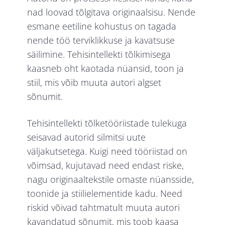
nad loovad tõlgitava originaalsisu. Nende
esmane eetiline kohustus on tagada
nende töö terviklikkuse ja kavatsuse
säilimine. Tehisintellekti tõlkimisega
kaasneb oht kaotada nüansid, toon ja
stiil, mis võib muuta autori algset
sõnumit.
Tehisintellekti tõlketööriistade tulekuga
seisavad autorid silmitsi uute
väljakutsetega. Kuigi need tööriistad on
võimsad, kujutavad need endast riske,
nagu originaaltekstile omaste nüansside,
toonide ja stiilielementide kadu. Need
riskid võivad tahtmatult muuta autori
kavandatud sõnumit, mis toob kaasa