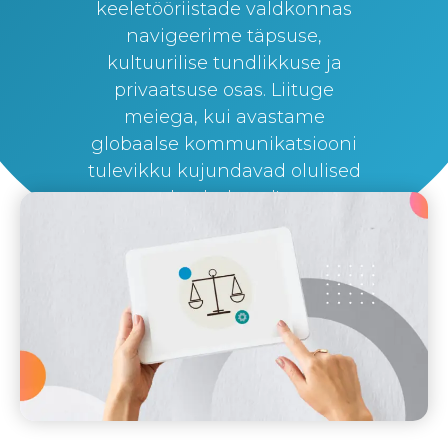
keeletööriistade valdkonnas
navigeerime täpsuse,
kultuurilise tundlikkuse ja
privaatsuse osas. Liituge
meiega, kui avastame
globaalse kommunikatsiooni
tulevikku kujundavad olulised
kaalutlused!
By
Silvi Nunez