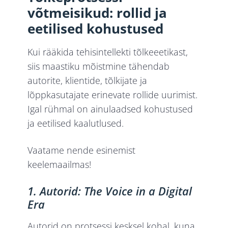
võtmeisikud: rollid ja
eetilised kohustused
Kui rääkida tehisintellekti tõlkeeetikast,
siis maastiku mõistmine tähendab
autorite, klientide, tõlkijate ja
lõppkasutajate erinevate rollide uurimist.
Igal rühmal on ainulaadsed kohustused
ja eetilised kaalutlused.
Vaatame nende esinemist
keelemaailmas!
1. Autorid: The Voice in a Digital
Era
Autorid on protsessi kesksel kohal, kuna