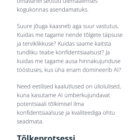
omavahel seotud ülemaailmses
kogukonnas asendamatuks.
Suure jõuga kaasneb aga suur vastutus.
Kuidas me tagame nende tõlgete täpsuse
ja terviklikkuse? Kuidas saame kaitsta
tundliku teabe konfidentsiaalsust? Ja
kuidas me tagame ausa hinnakujunduse
tööstuses, kus üha enam domineerib AI?
Need eetilised kaalutlused on üliolulised,
kuna kasutame AI ümberkujundavat
potentsiaali tõlkimisel ilma
konfidentsiaalsuse ja kvaliteediga ohtu
seadmata.
Tõlkeprotsessi