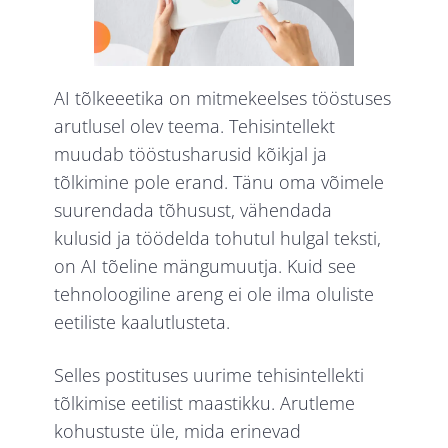
AI tõlkeeetika on mitmekeelses tööstuses
arutlusel olev teema. Tehisintellekt
muudab tööstusharusid kõikjal ja
tõlkimine pole erand. Tänu oma võimele
suurendada tõhusust, vähendada
kulusid ja töödelda tohutul hulgal teksti,
on AI tõeline mängumuutja. Kuid see
tehnoloogiline areng ei ole ilma oluliste
eetiliste kaalutlusteta.
Selles postituses uurime tehisintellekti
tõlkimise eetilist maastikku. Arutleme
kohustuste üle, mida erinevad