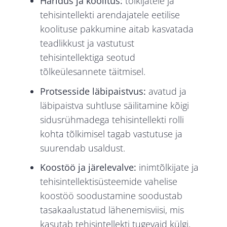
Haridus ja koolitus:
tõlkijatele ja
tehisintellekti arendajatele eetilise
koolituse pakkumine aitab kasvatada
teadlikkust ja vastutust
tehisintellektiga seotud
tõlkeülesannete täitmisel.
Protsesside läbipaistvus:
avatud ja
läbipaistva suhtluse säilitamine kõigi
sidusrühmadega tehisintellekti rolli
kohta tõlkimisel tagab vastutuse ja
suurendab usaldust.
Koostöö ja järelevalve:
inimtõlkijate ja
tehisintellektisüsteemide vahelise
koostöö soodustamine soodustab
tasakaalustatud lähenemisviisi, mis
kasutab tehisintellekti tugevaid külgi,