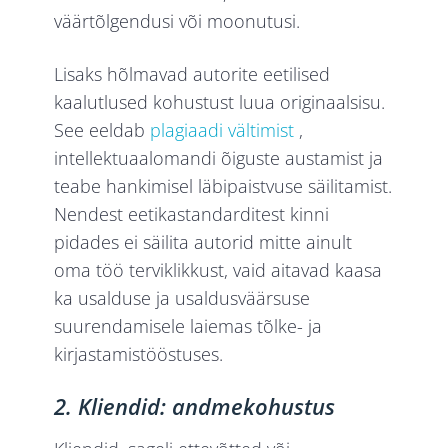
väärtõlgendusi või moonutusi.
Lisaks hõlmavad autorite eetilised
kaalutlused kohustust luua originaalsisu.
See eeldab
plagiaadi vältimist
,
intellektuaalomandi õiguste austamist ja
teabe hankimisel läbipaistvuse säilitamist.
Nendest eetikastandarditest kinni
pidades ei säilita autorid mitte ainult
oma töö terviklikkust, vaid aitavad kaasa
ka usalduse ja usaldusväärsuse
suurendamisele laiemas tõlke- ja
kirjastamistööstuses.
2. Kliendid: andmekohustus