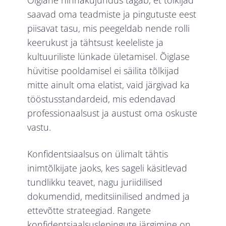
Õiglane hinnakujundus tagab, et tõlkijad
saavad oma teadmiste ja pingutuste eest
piisavat tasu, mis peegeldab nende rolli
keerukust ja tähtsust keeleliste ja
kultuuriliste lünkade ületamisel. Õiglase
hüvitise pooldamisel ei säilita tõlkijad
mitte ainult oma elatist, vaid järgivad ka
tööstusstandardeid, mis edendavad
professionaalsust ja austust oma oskuste
vastu.
Konfidentsiaalsus on ülimalt tähtis
inimtõlkijate jaoks, kes sageli käsitlevad
tundlikku teavet, nagu juriidilised
dokumendid, meditsiinilised andmed ja
ettevõtte strateegiad. Rangete
konfidentsiaalsuslepingute järgimine on