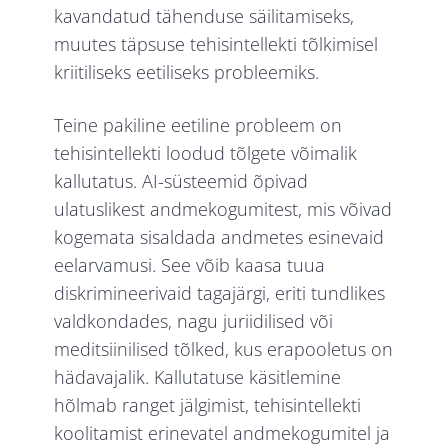
kavandatud tähenduse säilitamiseks,
muutes täpsuse tehisintellekti tõlkimisel
kriitiliseks eetiliseks probleemiks.
Teine pakiline eetiline probleem on
tehisintellekti loodud tõlgete võimalik
kallutatus. AI-süsteemid õpivad
ulatuslikest andmekogumitest, mis võivad
kogemata sisaldada andmetes esinevaid
eelarvamusi. See võib kaasa tuua
diskrimineerivaid tagajärgi, eriti tundlikes
valdkondades, nagu juriidilised või
meditsiinilised tõlked, kus erapooletus on
hädavajalik. Kallutatuse käsitlemine
hõlmab ranget jälgimist, tehisintellekti
koolitamist erinevatel andmekogumitel ja