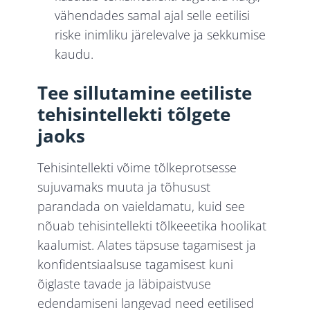
vähendades samal ajal selle eetilisi
riske inimliku järelevalve ja sekkumise
kaudu.
Tee sillutamine eetiliste
tehisintellekti tõlgete
jaoks
Tehisintellekti võime tõlkeprotsesse
sujuvamaks muuta ja tõhusust
parandada on vaieldamatu, kuid see
nõuab tehisintellekti tõlkeeetika hoolikat
kaalumist. Alates täpsuse tagamisest ja
konfidentsiaalsuse tagamisest kuni
õiglaste tavade ja läbipaistvuse
edendamiseni langevad need eetilised