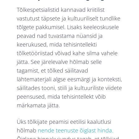
Tõlkespetsialistid kannavad kriitilist
vastutust täpsete ja kultuuriliselt tundlike
tõlgete pakkumisel. Lisaks keeleoskusele
peavad nad tuvastama nüansid ja
keerukused, mida tehisintellekti
tõlketööriistad võivad kahe silma vahele
jätta. See järelevalve hõlmab selle
tagamist, et tõlked säilitavad
lähtematerjali algse eesmärgi ja konteksti,
säilitades tooni, stiili ja kultuuriliste viidete
peensused, mida tehisintellekt võib
märkamata jätta.
Üks tõlkijate peamisi eetilisi kaalutlusi
hõlmab
nende teenuste õiglast hinda.