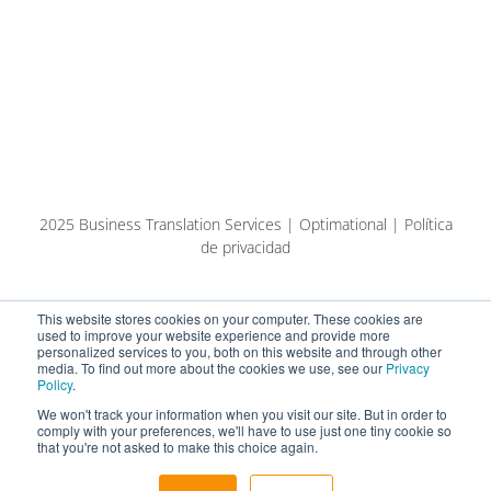
2025 Business Translation Services | Optimational | Política
de privacidad
This website stores cookies on your computer. These cookies are
used to improve your website experience and provide more
personalized services to you, both on this website and through other
media. To find out more about the cookies we use, see our
Privacy
Policy
.
We won't track your information when you visit our site. But in order to
comply with your preferences, we'll have to use just one tiny cookie so
that you're not asked to make this choice again.
English
Español
Eesti keel (AI-tõlge)