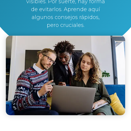
visibles. Por suerte, hay forma
de evitarlos. Aprende aquí
algunos consejos rápidos,
pero cruciales.
By
Silvi Nunez